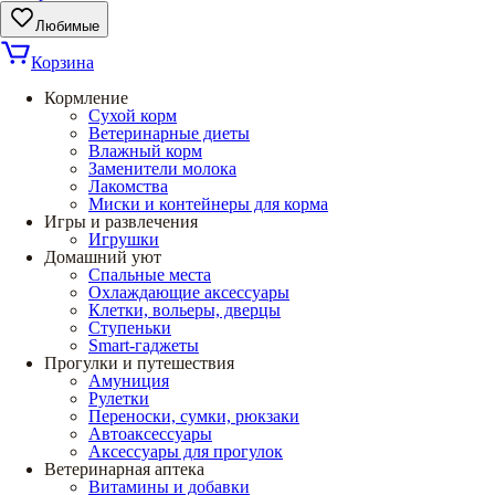
Любимые
Корзина
Кормление
Сухой корм
Ветеринарные диеты
Влажный корм
Заменители молока
Лакомства
Миски и контейнеры для корма
Игры и развлечения
Игрушки
Домашний уют
Спальные места
Охлаждающие аксессуары
Клетки, вольеры, дверцы
Ступеньки
Smart-гаджеты
Прогулки и путешествия
Амуниция
Рулетки
Переноски, сумки, рюкзаки
Автоаксессуары
Аксессуары для прогулок
Ветеринарная аптека
Витамины и добавки