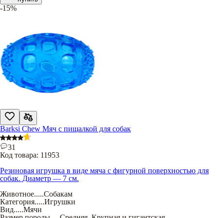
-15%
Barksi Chew Мяч с пищалкой для собак
31
Код товара:
11953
Резиновая игрушка в виде мяча с фигурной поверхностью для
собак. Диаметр — 7 см.
Животное
.....
Собакам
Категория
.....
Игрушки
Вид
.....
Мячи
Размер породы
.....
Средняя
,
Крупная и гигантская