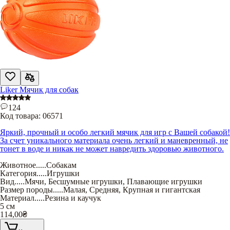
Liker Мячик для собак
124
Код товара:
06571
Яркий, прочный и особо легкий мячик для игр с Вашей собакой!
За счет уникального материала очень легкий и маневренный, не
тонет в воде и никак не может навредить здоровью животного.
Животное
.....
Собакам
Категория
.....
Игрушки
Вид
.....
Мячи
,
Бесшумные игрушки
,
Плавающие игрушки
Размер породы
.....
Малая
,
Средняя
,
Крупная и гигантская
Материал
.....
Резина и каучук
5 см
114,00
₴