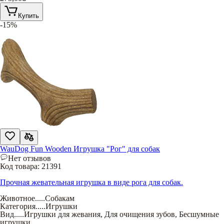
Купить
-15%
WauDog Fun Wooden Игрушка "Рог" для собак
Нет отзывов
Код товара:
21391
Прочная жевательная игрушка в виде рога для собак.
Животное
.....
Собакам
Категория
.....
Игрушки
Вид
.....
Игрушки для жевания
,
Для очищения зубов
,
Бесшумные
игрушки