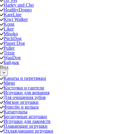
GF Pet
Harley and Cho
HealthyDoggo
KareLine
Kiwi Walker
Kong
Liker
Misoko
PitchDog
Planet Dog
Puller
Trixie
WauDog
Байдык
Вид
Канаты и перетяжки
Мячи
Косточки и гантели
Игрушки для жевания
Для очищения зубов
Мягкие игрушки
Фрисби и кольца
Катапульты
Бесшумные игрушки
Игрушки для лакомств
Плавающие игрушки
Охлаждающие игрушки