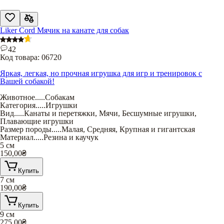
Liker Cord Мячик на канате для собак
42
Код товара:
06720
Яркая, легкая, но прочная игрушка для игр и тренировок с
Вашей собакой!
Животное
.....
Собакам
Категория
.....
Игрушки
Вид
.....
Канаты и перетяжки
,
Мячи
,
Бесшумные игрушки
,
Плавающие игрушки
Размер породы
.....
Малая
,
Средняя
,
Крупная и гигантская
Материал
.....
Резина и каучук
5 см
150,00
₴
Купить
7 см
190,00
₴
Купить
9 см
275,00
₴