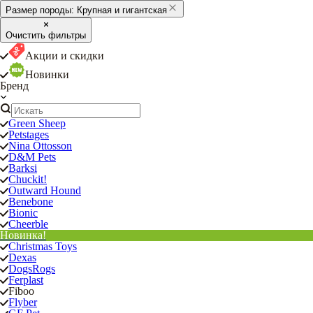
Размер породы:
Крупная и гигантская
Очистить фильтры
Акции и скидки
Новинки
Бренд
Green Sheep
Petstages
Nina Ottosson
D&M Pets
Barksi
Chuckit!
Outward Hound
Benebone
Bionic
Cheerble
Новинка!
Christmas Toys
Dexas
DogsRogs
Ferplast
Fiboo
Flyber