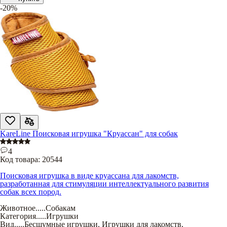
-20%
KareLine Поисковая игрушка "Круассан" для собак
4
Код товара:
20544
Поисковая игрушка в виде круассана для лакомств,
разработанная для стимуляции интеллектуального развития
собак всех пород.
Животное
.....
Собакам
Категория
.....
Игрушки
Вид
.....
Бесшумные игрушки
,
Игрушки для лакомств
,