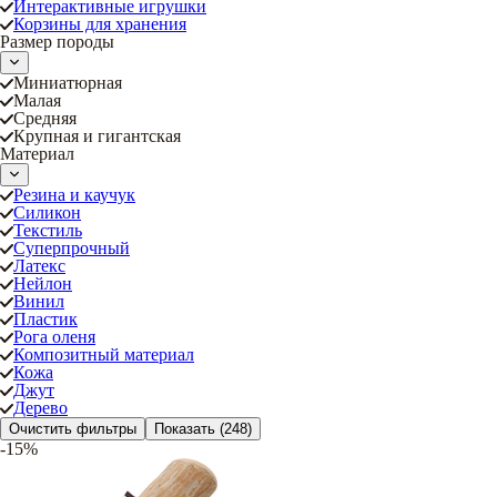
Интерактивные игрушки
Корзины для хранения
Размер породы
Миниатюрная
Малая
Средняя
Крупная и гигантская
Материал
Резина и каучук
Силикон
Текстиль
Суперпрочный
Латекс
Нейлон
Винил
Пластик
Рога оленя
Композитный материал
Кожа
Джут
Дерево
Очистить фильтры
Показать
(248)
-15%