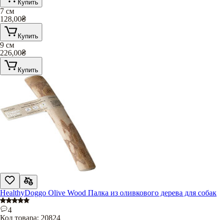
Купить
7 см
128,00
₴
Купить
9 см
226,00
₴
Купить
HealthyDoggo Olive Wood Палка из оливкового дерева для собак
4
Код товара:
20824