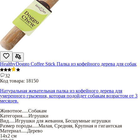
HealthyDoggo Coffee Stick Палка из кофейного дерева для собак
32
Код товара:
18150
Натуральная жевательная палка из кофейного дерева для
умеренного грызения, которая подойдет собакам возрастом от 3
месяцев.
Животное
.....
Собакам
Категория
.....
Игрушки
Вид
.....
Игрушки для жевания
,
Бесшумные игрушки
Размер породы
.....
Малая
,
Средняя
,
Крупная и гигантская
Материал
.....
Дерево
14х2 см