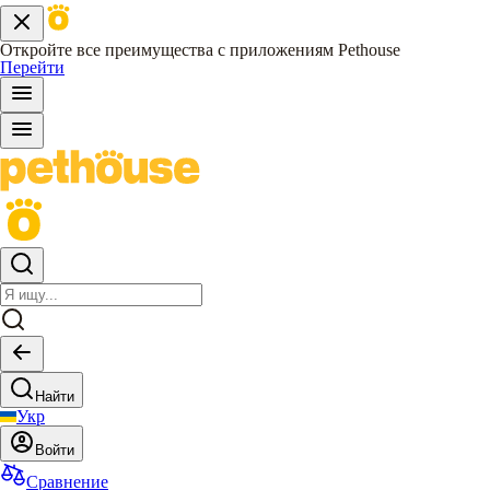
Откройте все преимущества с приложениям Pethouse
Перейти
Найти
Укр
Войти
Сравнение