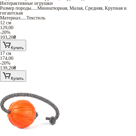
Интерактивные игрушки
Размер породы
.....
Миниатюрная
,
Малая
,
Средняя
,
Крупная и
гигантская
Материал
.....
Текстиль
12 см
129,00
-20%
103,20
₴
Купить
17 см
174,00
-20%
139,20
₴
Купить