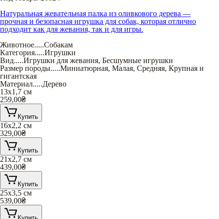
Натуральная жевательная палка из оливкового дерева —
прочная и безопасная игрушка для собак, которая отлично
подходит как для жевания, так и для игры.
Животное
.....
Собакам
Категория
.....
Игрушки
Вид
.....
Игрушки для жевания
,
Бесшумные игрушки
Размер породы
.....
Миниатюрная
,
Малая
,
Средняя
,
Крупная и
гигантская
Материал
.....
Дерево
13х1,7 см
259,00
₴
Купить
16х2,2 см
329,00
₴
Купить
21х2,7 см
439,00
₴
Купить
25х3,5 см
539,00
₴
Купить