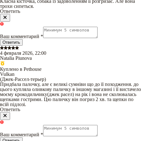
Класна кісточка, собака із задоволенням її розгризає. Але вона
трохи сипеться.
Ответить
Ваш комментарий
*
Ответить
4 февраля 2026, 22:00
Natalia Piunova
Куплено в Pethouse
Vulkan
(
Джек-Рассел-терьер
)
Придбала палочку, але є великі сумніви що до її походження. до
цього купляла оливкову паличку в іншому магазині і її вистачело
моєму крокодильчику(джек расел) на рік і вона не сколювалась
щепками гострими. Цю паличку він погриз 2 хв. та щепки по
всій підлозі.
Ответить
Ваш комментарий
*
Ответить