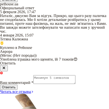
pethouse.ua
Официальный ответ
5 февраля 2026, 17:47
Наталіє, дякуємо Вам за відгук. Прикро, що цього разу паличка
не сподобалась. Ми б хотіли детальніше розібратись у цьому
питанні, проте наш фахівець, на жаль, не зміг зв'язатись з Вами.
Ви завжди можете зателефонувати чи написати нам у зручний
час.
4 января 2026, 15:07
Тетяна Калюжна
Куплено в Pethouse
Аврора
(
Метис (Нет породы)
)
Улюблена іграшка мого щеняти, їй 7 тижнів😍
Ответить
Ваш комментарий
*
Ответить
Читать все отзывы