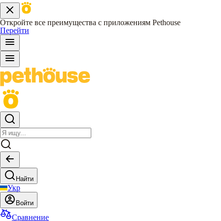
Откройте все преимущества с приложениям Pethouse
Перейти
Найти
Укр
Войти
Сравнение