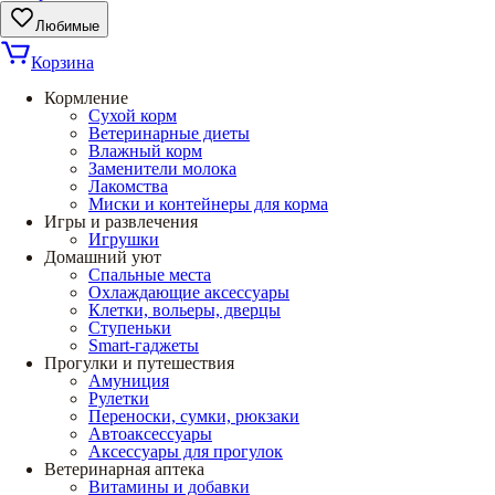
Любимые
Корзина
Кормление
Сухой корм
Ветеринарные диеты
Влажный корм
Заменители молока
Лакомства
Миски и контейнеры для корма
Игры и развлечения
Игрушки
Домашний уют
Спальные места
Охлаждающие аксессуары
Клетки, вольеры, дверцы
Ступеньки
Smart-гаджеты
Прогулки и путешествия
Амуниция
Рулетки
Переноски, сумки, рюкзаки
Автоаксессуары
Аксессуары для прогулок
Ветеринарная аптека
Витамины и добавки