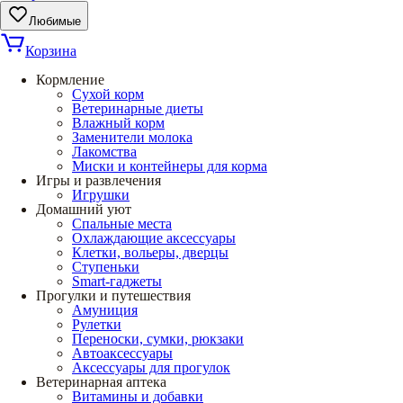
Любимые
Корзина
Кормление
Сухой корм
Ветеринарные диеты
Влажный корм
Заменители молока
Лакомства
Миски и контейнеры для корма
Игры и развлечения
Игрушки
Домашний уют
Спальные места
Охлаждающие аксессуары
Клетки, вольеры, дверцы
Ступеньки
Smart-гаджеты
Прогулки и путешествия
Амуниция
Рулетки
Переноски, сумки, рюкзаки
Автоаксессуары
Аксессуары для прогулок
Ветеринарная аптека
Витамины и добавки