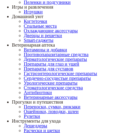
Пеленки и подгузники
Игры и развлечения
Игрушки
Домашний уют
Когтеточки
Спальные места
Охлаждающие аксессуары
Дверцы и решетки
Smart-гаджеты
Ветеринарная аптека
Витамины и добавки
Противопаразитарные средства
Дерматологические препараты
Препараты для глаз и ушей
Препараты для суставов
Гастроэнтерологические препараты
Сердечно-сосудистые препараты
Урологические препараты
Стоматологические средства
Антибиотики
Ветеринарные аксессуары
Прогулки и путешествия
Переноски, сумки, рюкзаки
Ошейники, поводки, шлеи
Рулетки
Инструменты для ухода
Дешеддеры
Расчески и щетки