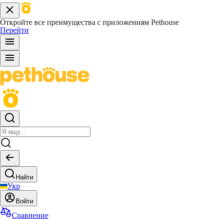
Откройте все преимущества с приложениям Pethouse
Перейти
Найти
Укр
Войти
Сравнение