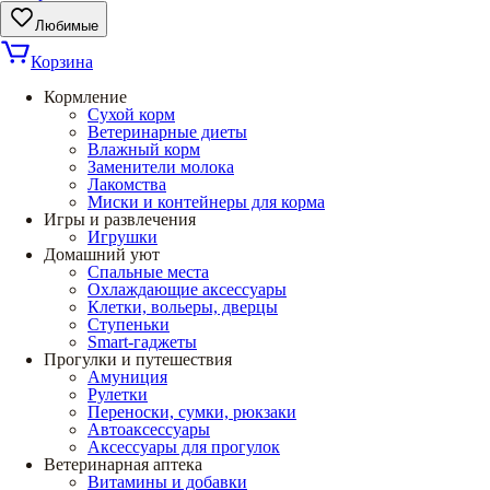
Любимые
Корзина
Кормление
Сухой корм
Ветеринарные диеты
Влажный корм
Заменители молока
Лакомства
Миски и контейнеры для корма
Игры и развлечения
Игрушки
Домашний уют
Спальные места
Охлаждающие аксессуары
Клетки, вольеры, дверцы
Ступеньки
Smart-гаджеты
Прогулки и путешествия
Амуниция
Рулетки
Переноски, сумки, рюкзаки
Автоаксессуары
Аксессуары для прогулок
Ветеринарная аптека
Витамины и добавки