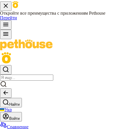
Откройте все преимущества с приложениям Pethouse
Перейти
Найти
Укр
Войти
Сравнение