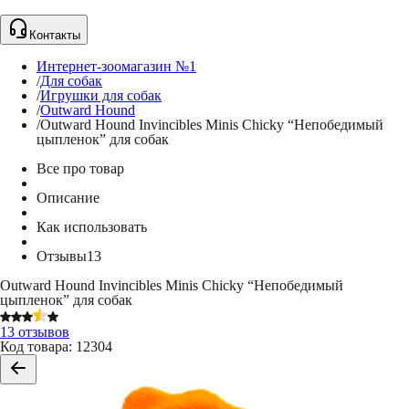
Контакты
Интернет-зоомагазин №1
/
Для собак
/
Игрушки для собак
/
Outward Hound
/
Outward Hound Invincibles Minis Chicky “Непобедимый
цыпленок” для собак
Все про товар
Описание
Как использовать
Отзывы
13
Outward Hound Invincibles Minis Chicky “Непобедимый
цыпленок” для собак
13 отзывов
Код товара
:
12304