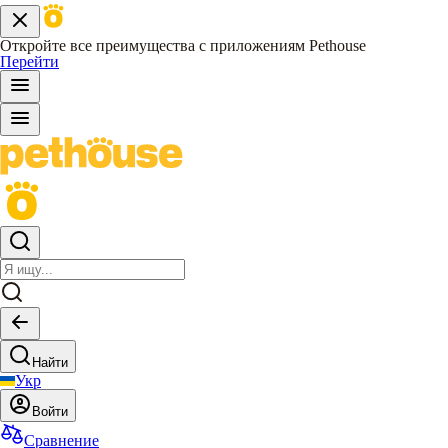
Откройте все преимущества с приложениям Pethouse
Перейти
Найти
Укр
Войти
Сравнение