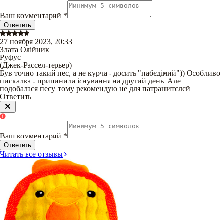
Ваш комментарий
*
Ответить
27 ноября 2023, 20:33
Злата Олійник
Руфус
(
Джек-Рассел-терьер
)
Був точно такий пес, а не курча - досить "пабєдімий")) Особливо
пискалка - припинила існування на другий день. Але
подобалася песу, тому рекомендую не для патрашитєлєй
Ответить
Ваш комментарий
*
Ответить
Читать все отзывы