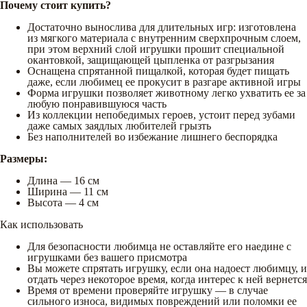
Почему стоит купить?
Достаточно вынослива для длительных игр: изготовлена
из мягкого материала с внутренним сверхпрочным слоем,
при этом верхний слой игрушки прошит специальной
окантовкой, защищающей цыпленка от разгрызания
Оснащена спрятанной пищалкой, которая будет пищать
даже, если любимец ее прокусит в разгаре активной игры
Форма игрушки позволяет животному легко ухватить ее за
любую понравившуюся часть
Из коллекции непобедимых героев, устоит перед зубами
даже самых заядлых любителей грызть
Без наполнителей во избежание лишнего беспорядка
Размеры:
Длина — 16 см
Ширина — 11 см
Высота — 4 см
Как использовать
Для безопасности любимца не оставляйте его наедине с
игрушками без вашего присмотра
Вы можете спрятать игрушку, если она надоест любимцу, и
отдать через некоторое время, когда интерес к ней вернется
Время от времени проверяйте игрушку — в случае
сильного износа, видимых повреждений или поломки ее