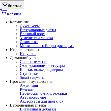
Любимые
Корзина
Кормление
Сухой корм
Ветеринарные диеты
Влажный корм
Заменители молока
Лакомства
Миски и контейнеры для корма
Игры и развлечения
Игрушки
Домашний уют
Спальные места
Охлаждающие аксессуары
Клетки, вольеры, дверцы
Ступеньки
Smart-гаджеты
Прогулки и путешествия
Амуниция
Рулетки
Переноски, сумки, рюкзаки
Автоаксессуары
Аксессуары для прогулок
Ветеринарная аптека
Витамины и добавки