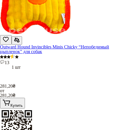
Outward Hound Invincibles Minis Chicky “Непобедимый
цыпленок” для собак
13
1 шт
281,20
₴
от
281,20
₴
Купить