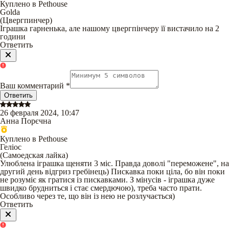
Куплено в Pethouse
Golda
(
Цвергпинчер
)
Іграшка гарненька, але нашому цвергпінчеру її вистачило на 2
години
Ответить
Ваш комментарий
*
Ответить
26 февраля 2024, 10:47
Анна Порєчна
Куплено в Pethouse
Геліос
(
Самоедская лайка
)
Улюблена іграшка щеняти 3 міс. Правда доволі "переможене", на
другий день відгриз гребінець) Пискавка поки ціла, бо він поки
не розуміє як гратися із пискавками. З мінусів - іграшка дуже
швидко брудниться і стає смердючою), треба часто прати.
Особливо через те, що він із нею не розлучається)
Ответить