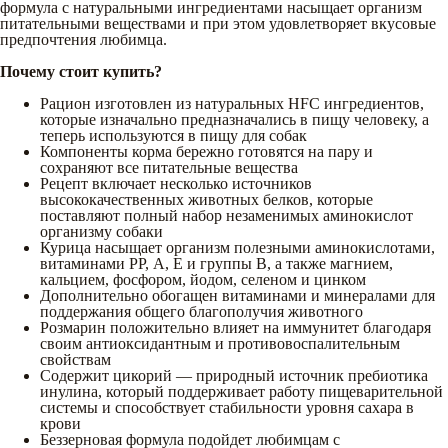
формула с натуральными ингредиентами насыщает организм
питательными веществами и при этом удовлетворяет вкусовые
предпочтения любимца.
Почему стоит купить?
Рацион изготовлен из натуральных НFC ингредиентов,
которые изначально предназначались в пищу человеку, а
теперь используются в пищу для собак
Компоненты корма бережно готовятся на пару и
сохраняют все питательные вещества
Рецепт включает несколько источников
высококачественных животных белков, которые
поставляют полный набор незаменимых аминокислот
организму собаки
Курица насыщает организм полезными аминокислотами,
витаминами РР, А, Е и группы В, а также магнием,
кальцием, фосфором, йодом, селеном и цинком
Дополнительно обогащен витаминами и минералами для
поддержания общего благополучия животного
Розмарин положительно влияет на иммунитет благодаря
своим антиоксидантным и противовоспалительным
свойствам
Содержит цикорий — природный источник пребиотика
инулина, который поддерживает работу пищеварительной
системы и способствует стабильности уровня сахара в
крови
Беззерновая формула подойдет любимцам с