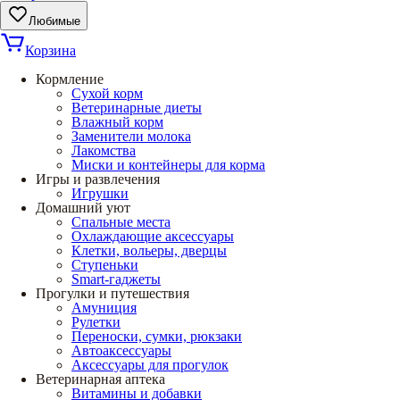
Любимые
Корзина
Кормление
Сухой корм
Ветеринарные диеты
Влажный корм
Заменители молока
Лакомства
Миски и контейнеры для корма
Игры и развлечения
Игрушки
Домашний уют
Спальные места
Охлаждающие аксессуары
Клетки, вольеры, дверцы
Ступеньки
Smart-гаджеты
Прогулки и путешествия
Амуниция
Рулетки
Переноски, сумки, рюкзаки
Автоаксессуары
Аксессуары для прогулок
Ветеринарная аптека
Витамины и добавки