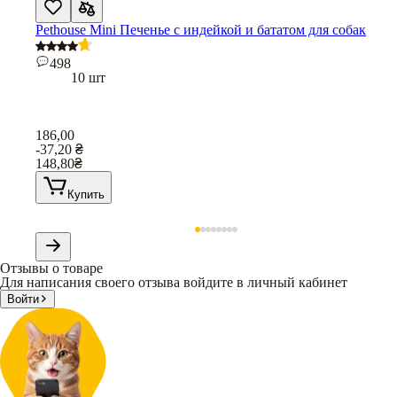
Pethouse Mini Печенье с индейкой и бататом для собак
498
10 шт
186,00
-37,20
₴
148,80
₴
Купить
Отзывы о товаре
Для написания своего отзыва войдите в личный кабинет
Войти