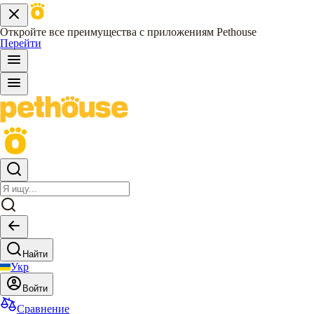
Откройте все преимущества с приложениям Pethouse
Перейти
Найти
Укр
Войти
Сравнение