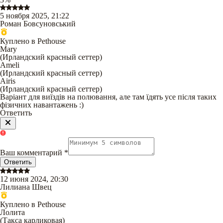
5 ноября 2025, 21:22
Роман Бовсуновський
Куплено в Pethouse
Mary
(
Ирландский красный сеттер
)
Ameli
(
Ирландский красный сеттер
)
Airis
(
Ирландский красный сеттер
)
Варіант для виїздів на полювання, але там їдять усе після таких
фізичних навантажень :)
Ответить
Ваш комментарий
*
Ответить
12 июня 2024, 20:30
Лилиана Швец
Куплено в Pethouse
Лолита
(
Такса карликовая
)