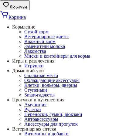
Любимые
Корзина
Кормление
Сухой корм
Ветеринарные диеты
Влажный корм
Заменители молока
Лакомства
Миски и контейнеры для корма
Игры и развлечения
Игрушки
Домашний уют
Спальные места
Охлаждающие аксессуары
Клетки, вольеры, дверцы
Ступеньки
Smart-гаджеты
Прогулки и путешествия
Амуниция
Рулетки
Переноски, сумки, рюкзаки
Автоаксессуары
Аксессуары для прогулок
Ветеринарная аптека
Витамины и добавки