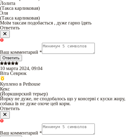
Лолита
(
Такса карликовая
)
Эля
(
Такса карликовая
)
Моїм таксам подобається , дуже гарно їдять
Ответить
Ваш комментарий
*
Ответить
10 марта 2024, 09:04
Віта Севрюк
Куплено в Pethouse
Кекс
(
Йоркширский терьер
)
Йорку не дуже, не сподобалось що у консерві є куски жиру,
собака їв не дуже охоче цей корм.
Ответить
Ваш комментарий
*