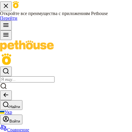
Откройте все преимущества с приложениям Pethouse
Перейти
Найти
Укр
Войти
Сравнение