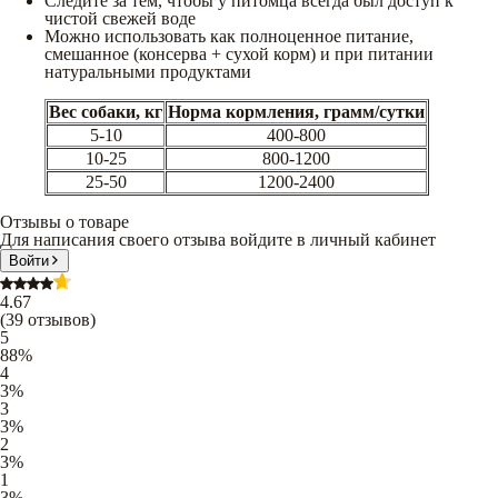
Следите за тем, чтобы у питомца всегда был доступ к
чистой свежей воде
Можно использовать как полноценное питание,
смешанное (консерва + сухой корм) и при питании
натуральными продуктами
Вес собаки, кг
Норма кормления, грамм/сутки
5-10
400-800
10-25
800-1200
25-50
1200-2400
Отзывы о товаре
Для написания своего отзыва войдите в личный кабинет
Войти
4.67
(
39
отзывов
)
5
88
%
4
3
%
3
3
%
2
3
%
1
3
%