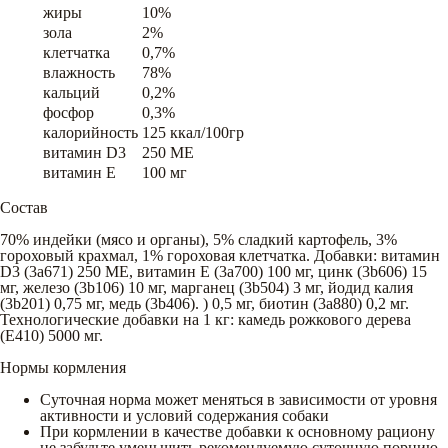
жиры
10%
зола
2%
клетчатка
0,7%
влажность
78%
кальций
0,2%
фосфор
0,3%
калорийность
125 ккал/100гр
витамин D3
250 ME
витамин E
100 мг
Состав
70% индейки (мясо и органы), 5% сладкий картофель, 3%
гороховый крахмал, 1% гороховая клетчатка. Добавки: витамин
D3 (3a671) 250 МЕ, витамин E (3a700) 100 мг, цинк (3b606) 15
мг, железо (3b106) 10 мг, марганец (3b504) 3 мг, йодид калия
(3b201) 0,75 мг, медь (3b406). ) 0,5 мг, биотин (3a880) 0,2 мг.
Технологические добавки на 1 кг: камедь рожкового дерева
(E410) 5000 мг.
Нормы кормления
Суточная норма может меняться в зависимости от уровня
активности и условий содержания собаки
При кормлении в качестве добавки к основному рациону
не забудьте уменьшить рекомендуемую суточную порцию