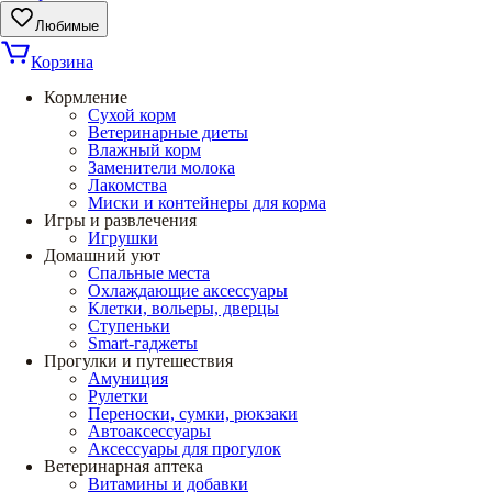
Любимые
Корзина
Кормление
Сухой корм
Ветеринарные диеты
Влажный корм
Заменители молока
Лакомства
Миски и контейнеры для корма
Игры и развлечения
Игрушки
Домашний уют
Спальные места
Охлаждающие аксессуары
Клетки, вольеры, дверцы
Ступеньки
Smart-гаджеты
Прогулки и путешествия
Амуниция
Рулетки
Переноски, сумки, рюкзаки
Автоаксессуары
Аксессуары для прогулок
Ветеринарная аптека
Витамины и добавки