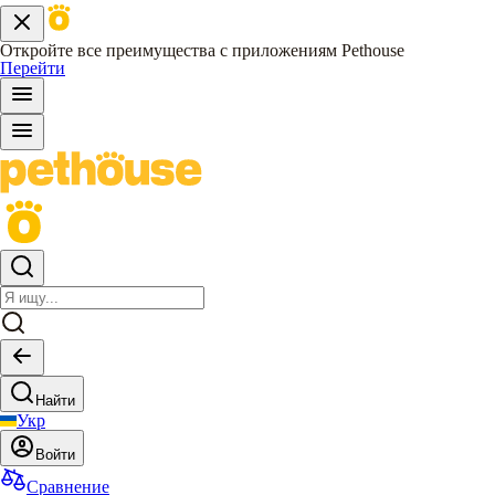
Откройте все преимущества с приложениям Pethouse
Перейти
Найти
Укр
Войти
Сравнение