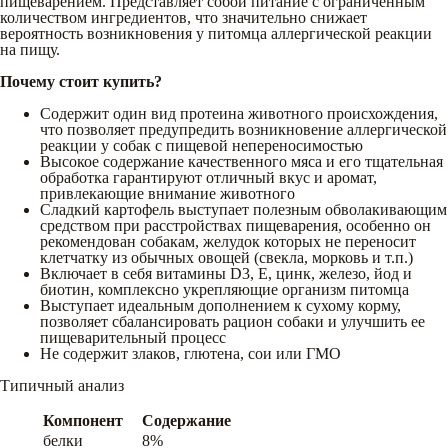
пищеварением. Представляет собой питание с ограниченным
количеством ингредиентов, что значительно снижает
вероятность возникновения у питомца аллергической реакции
на пищу.
Почему стоит купить?
Содержит один вид протеина животного происхождения,
что позволяет предупредить возникновение аллергической
реакции у собак с пищевой непереносимостью
Высокое содержание качественного мяса и его тщательная
обработка гарантируют отличный вкус и аромат,
привлекающие внимание животного
Сладкий картофель выступает полезным обволакивающим
средством при расстройствах пищеварения, особенно он
рекомендован собакам, желудок которых не переносит
клетчатку из обычных овощей (свекла, морковь и т.п.)
Включает в себя витамины D3, Е, цинк, железо, йод и
биотин, комплексно укрепляющие организм питомца
Выступает идеальным дополнением к сухому корму,
позволяет сбалансировать рацион собаки и улучшить ее
пищеварительный процесс
Не содержит злаков, глютена, сои или ГМО
Типичный анализ
Компонент
Содержание
белки
8%