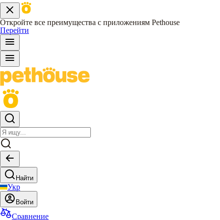
Откройте все преимущества с приложениям Pethouse
Перейти
Найти
Укр
Войти
Сравнение