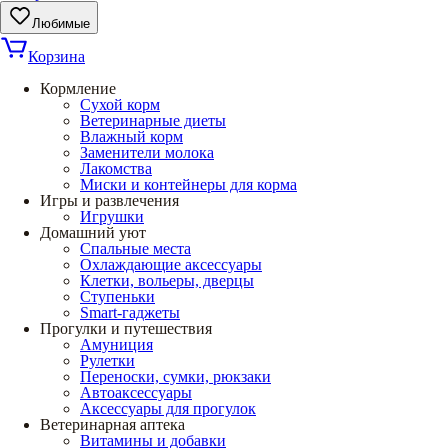
Любимые
Корзина
Кормление
Сухой корм
Ветеринарные диеты
Влажный корм
Заменители молока
Лакомства
Миски и контейнеры для корма
Игры и развлечения
Игрушки
Домашний уют
Спальные места
Охлаждающие аксессуары
Клетки, вольеры, дверцы
Ступеньки
Smart-гаджеты
Прогулки и путешествия
Амуниция
Рулетки
Переноски, сумки, рюкзаки
Автоаксессуары
Аксессуары для прогулок
Ветеринарная аптека
Витамины и добавки