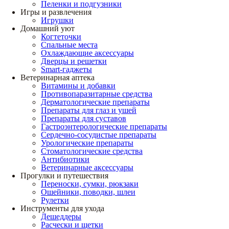
Пеленки и подгузники
Игры и развлечения
Игрушки
Домашний уют
Когтеточки
Спальные места
Охлаждающие аксессуары
Дверцы и решетки
Smart-гаджеты
Ветеринарная аптека
Витамины и добавки
Противопаразитарные средства
Дерматологические препараты
Препараты для глаз и ушей
Препараты для суставов
Гастроэнтерологические препараты
Сердечно-сосудистые препараты
Урологические препараты
Стоматологические средства
Антибиотики
Ветеринарные аксессуары
Прогулки и путешествия
Переноски, сумки, рюкзаки
Ошейники, поводки, шлеи
Рулетки
Инструменты для ухода
Дешеддеры
Расчески и щетки