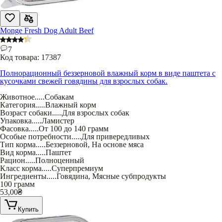
Monge Fresh Dog Adult Beef
7
Код товара:
17387
Полнорационный беззерновой влажный корм в виде паштета с
кусочками свежей говядины для взрослых собак.
Животное
.....
Собакам
Категория
.....
Влажный корм
Возраст собаки
.....
Для взрослых собак
Упаковка
.....
Ламистер
Фасовка
.....
От 100 до 140 грамм
Особые потребности
.....
Для привередливых
Тип корма
.....
Беззерновой
,
На основе мяса
Вид корма
.....
Паштет
Рацион
.....
Полноценный
Класс корма
.....
Суперпремиум
Ингредиенты
.....
Говядина
,
Мясные субпродукты
100 грамм
53,00
₴
Купить