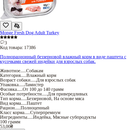
Monge Fresh Dog Adult Turkey
3
Код товара:
17386
Полнорационный беззерновой влажный корм в виде паштета с
кусочками свежей индейки для взрослых собак.
Животное
.....
Собакам
Категория
.....
Влажный корм
Возраст собаки
.....
Для взрослых собак
Упаковка
.....
Ламистер
Фасовка
.....
От 100 до 140 грамм
Особые потребности
.....
Для привередливых
Тип корма
.....
Беззерновой
,
На основе мяса
Вид корма
.....
Паштет
Рацион
.....
Полноценный
Класс корма
.....
Суперпремиум
Ингредиенты
.....
Индейка
,
Мясные субпродукты
100 грамм
53,00
₴