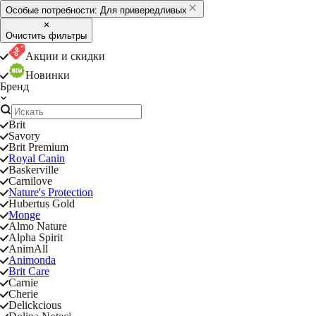
Особые потребности:
Для привередливых
Очистить фильтры
Акции и скидки
Новинки
Бренд
Brit
Savory
Brit Premium
Royal Canin
Baskerville
Carnilove
Nature's Protection
Hubertus Gold
Monge
Almo Nature
Alpha Spirit
AnimAll
Animonda
Brit Care
Carnie
Cherie
Delickcious