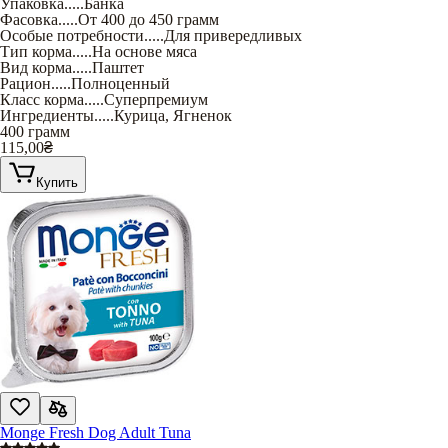
Упаковка
.....
Банка
Фасовка
.....
От 400 до 450 грамм
Особые потребности
.....
Для привередливых
Тип корма
.....
На основе мяса
Вид корма
.....
Паштет
Рацион
.....
Полноценный
Класс корма
.....
Суперпремиум
Ингредиенты
.....
Курица
,
Ягненок
400 грамм
115,00
₴
Купить
Monge Fresh Dog Adult Tuna