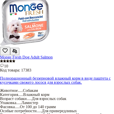
Monge Fresh Dog Adult Salmon
10
Код товара:
17383
Полнорационный беззерновой влажный корм в виде паштета с
кусочками свежего лосося для взрослых собак.
Животное
.....
Собакам
Категория
.....
Влажный корм
Возраст собаки
.....
Для взрослых собак
Упаковка
.....
Ламистер
Фасовка
.....
От 100 до 140 грамм
Особые потребности
.....
Для привередливых