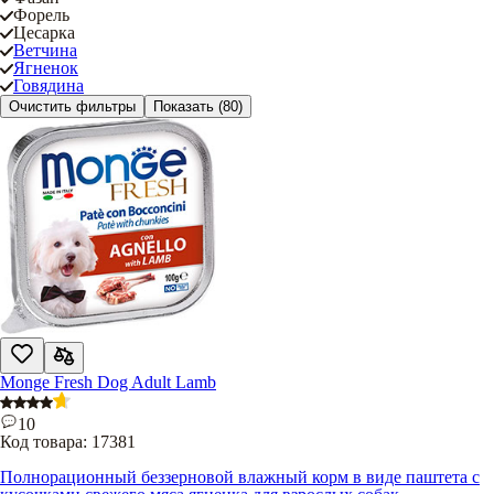
Форель
Цесарка
Ветчина
Ягненок
Говядина
Очистить фильтры
Показать
(80)
Monge Fresh Dog Adult Lamb
10
Код товара:
17381
Полнорационный беззерновой влажный корм в виде паштета с