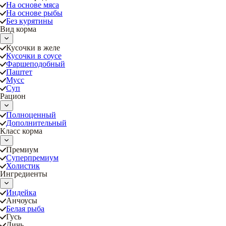
На основе мяса
На основе рыбы
Без курятины
Вид корма
Кусочки в желе
Кусочки в соусе
Фаршеподобный
Паштет
Мусс
Суп
Рацион
Полноценный
Дополнительный
Класс корма
Премиум
Суперпремиум
Холистик
Ингредиенты
Индейка
Анчоусы
Белая рыба
Гусь
Дичь