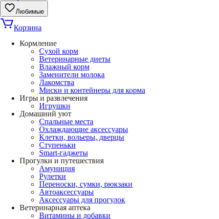
Любимые
Корзина
Кормление
Сухой корм
Ветеринарные диеты
Влажный корм
Заменители молока
Лакомства
Миски и контейнеры для корма
Игры и развлечения
Игрушки
Домашний уют
Спальные места
Охлаждающие аксессуары
Клетки, вольеры, дверцы
Ступеньки
Smart-гаджеты
Прогулки и путешествия
Амуниция
Рулетки
Переноски, сумки, рюкзаки
Автоаксессуары
Аксессуары для прогулок
Ветеринарная аптека
Витамины и добавки