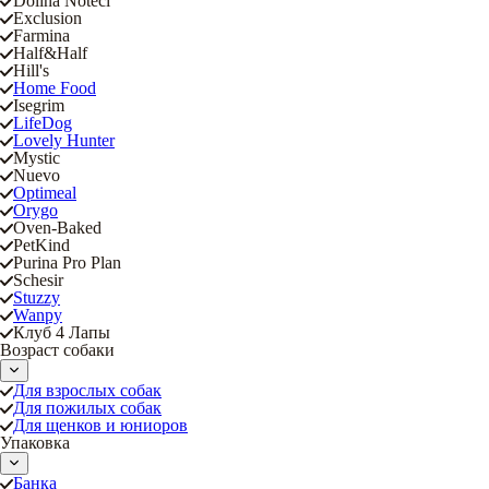
Dolina Noteci
Exclusion
Farmina
Half&Half
Hill's
Home Food
Isegrim
LifeDog
Lovely Hunter
Mystic
Nuevo
Optimeal
Orygo
Oven-Baked
PetKind
Purina Pro Plan
Schesir
Stuzzy
Wanpy
Клуб 4 Лапы
Возраст собаки
Для взрослых собак
Для пожилых собак
Для щенков и юниоров
Упаковка
Банка