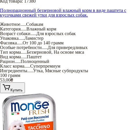
Код товара:
17380
Полнорационный беззерновой влажный корм в виде паштета с
кусочками свежей утки для взрослых собак.
Животное
.....
Собакам
Категория
.....
Влажный корм
Возраст собаки
.....
Для взрослых собак
Упаковка
.....
Ламистер
Фасовка
.....
От 100 до 140 грамм
Особые потребности
.....
Для привередливых
Тип корма
.....
Беззерновой
,
На основе мяса
Вид корма
.....
Паштет
Рацион
.....
Полноценный
Класс корма
.....
Суперпремиум
Ингредиенты
.....
Утка
,
Мясные субпродукты
100 грамм
53,00
₴
Купить