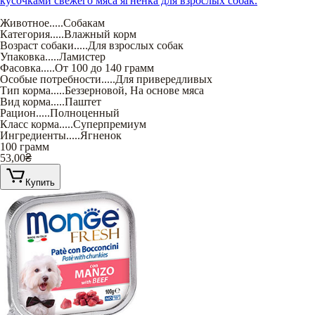
кусочками свежего мяса ягненка для взрослых собак.
Животное
.....
Собакам
Категория
.....
Влажный корм
Возраст собаки
.....
Для взрослых собак
Упаковка
.....
Ламистер
Фасовка
.....
От 100 до 140 грамм
Особые потребности
.....
Для привередливых
Тип корма
.....
Беззерновой
,
На основе мяса
Вид корма
.....
Паштет
Рацион
.....
Полноценный
Класс корма
.....
Суперпремиум
Ингредиенты
.....
Ягненок
100 грамм
53,00
₴
Купить