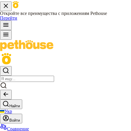
Откройте все преимущества с приложениям Pethouse
Перейти
Найти
Укр
Войти
Сравнение