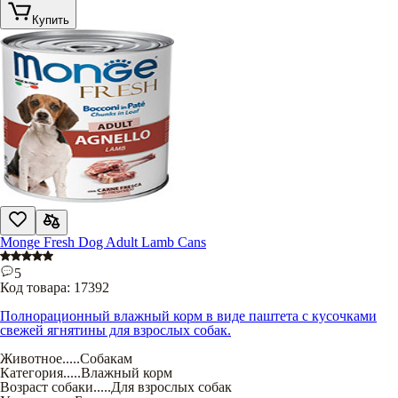
Купить
Monge Fresh Dog Adult Lamb Cans
5
Код товара:
17392
Полнорационный влажный корм в виде паштета с кусочками
свежей ягнятины для взрослых собак.
Животное
.....
Собакам
Категория
.....
Влажный корм
Возраст собаки
.....
Для взрослых собак