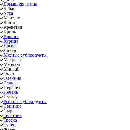
Домашняя птица
Кабан
Утка
Кенгуру
Конина
Креветки
Криль
Кролик
Курица
Лосось
Ливер
Мясные субпродукты
Макрель
Мерланг
Минтай
Окунь
Оленина
Сельдь
Перепел
Печень
Путасу
Рыбные субпродукты
Свинина
Сыр
Телятина
Треска
Тунец
Фазан