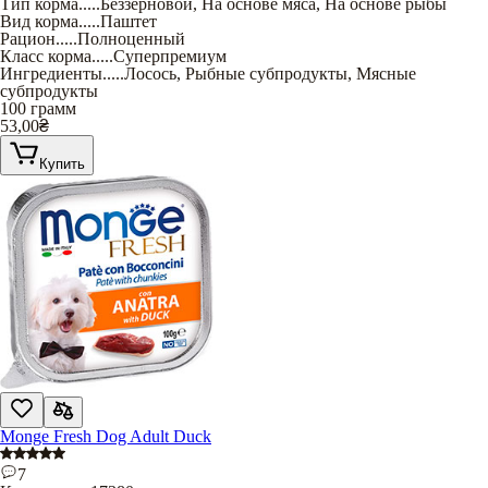
Тип корма
.....
Беззерновой
,
На основе мяса
,
На основе рыбы
Вид корма
.....
Паштет
Рацион
.....
Полноценный
Класс корма
.....
Суперпремиум
Ингредиенты
.....
Лосось
,
Рыбные субпродукты
,
Мясные
субпродукты
100 грамм
53,00
₴
Купить
Monge Fresh Dog Adult Duck
7