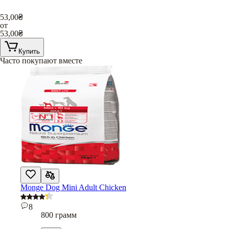
53,00
₴
от
53,00
₴
Купить
Часто покупают вместе
Monge Dog Mini Adult Chicken
8
800 грамм