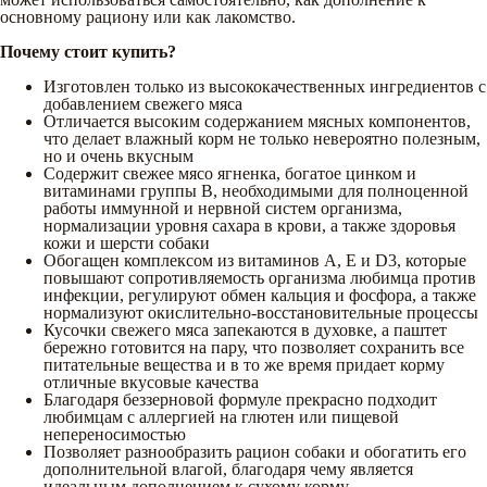
основному рациону или как лакомство.
Почему стоит купить?
Изготовлен только из высококачественных ингредиентов с
добавлением свежего мяса
Отличается высоким содержанием мясных компонентов,
что делает влажный корм не только невероятно полезным,
но и очень вкусным
Содержит свежее мясо ягненка, богатое цинком и
витаминами группы B, необходимыми для полноценной
работы иммунной и нервной систем организма,
нормализации уровня сахара в крови, а также здоровья
кожи и шерсти собаки
Обогащен комплексом из витаминов А, Е и D3, которые
повышают сопротивляемость организма любимца против
инфекции, регулируют обмен кальция и фосфора, а также
нормализуют окислительно-восстановительные процессы
Кусочки свежего мяса запекаются в духовке, а паштет
бережно готовится на пару, что позволяет сохранить все
питательные вещества и в то же время придает корму
отличные вкусовые качества
Благодаря беззерновой формуле прекрасно подходит
любимцам с аллергией на глютен или пищевой
непереносимостью
Позволяет разнообразить рацион собаки и обогатить его
дополнительной влагой, благодаря чему является
идеальным дополнением к сухому корму