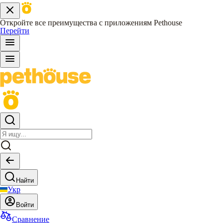
Откройте все преимущества с приложениям Pethouse
Перейти
Найти
Укр
Войти
Сравнение