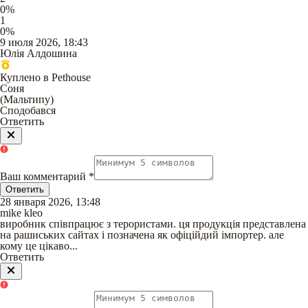
0
%
1
0
%
9 июля 2026, 18:43
Юлія Алдошина
Куплено в Pethouse
Соня
(
Мальтипу
)
Сподобався
Ответить
Ваш комментарий
*
Ответить
28 января 2026, 13:48
mike kleo
виробник співпрацює з терористами. ця продукція представлена
на рашиських сайтах і позначена як офіційдий імпортер. але
кому це цікаво...
Ответить