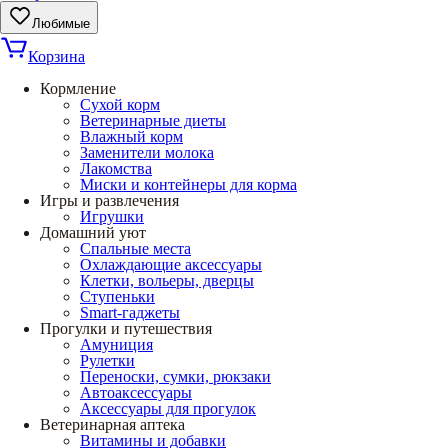
Любимые
Корзина
Кормление
Сухой корм
Ветеринарные диеты
Влажный корм
Заменители молока
Лакомства
Миски и контейнеры для корма
Игры и развлечения
Игрушки
Домашний уют
Спальные места
Охлаждающие аксессуары
Клетки, вольеры, дверцы
Ступеньки
Smart-гаджеты
Прогулки и путешествия
Амуниция
Рулетки
Переноски, сумки, рюкзаки
Автоаксессуары
Аксессуары для прогулок
Ветеринарная аптека
Витамины и добавки