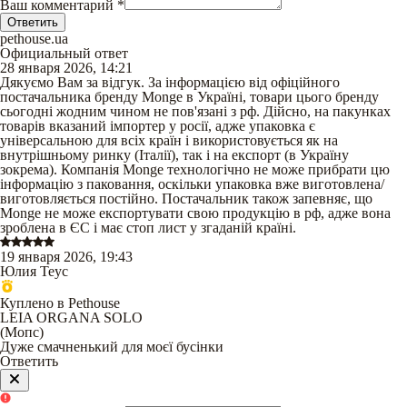
Ваш комментарий
*
Ответить
pethouse.ua
Официальный ответ
28 января 2026, 14:21
Дякуємо Вам за відгук. За інформацією від офіційного
постачальника бренду Monge в Україні, товари цього бренду
сьогодні жодним чином не пов'язані з рф. Дійсно, на пакунках
товарів вказаний імпортер у росії, адже упаковка є
універсальною для всіх країн і використовується як на
внутрішньому ринку (Італії), так і на експорт (в Україну
зокрема). Компанія Monge технологічно не може прибрати цю
інформацію з паковання, оскільки упаковка вже виготовлена/
виготовляється постійно. Постачальник також запевняє, що
Monge не може експортувати свою продукцію в рф, адже вона
зроблена в ЄС і має стоп лист у згаданій країні.
19 января 2026, 19:43
Юлия Теус
Куплено в Pethouse
LEIA ORGANA SOLO
(
Мопс
)
Дуже смачненький для моєї бусінки
Ответить