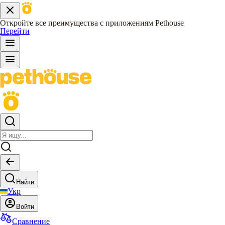
Откройте все преимущества с приложениям Pethouse
Перейти
Найти
Укр
Войти
Сравнение