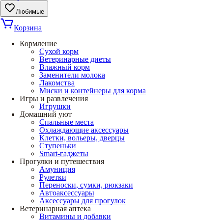
Любимые
Корзина
Кормление
Сухой корм
Ветеринарные диеты
Влажный корм
Заменители молока
Лакомства
Миски и контейнеры для корма
Игры и развлечения
Игрушки
Домашний уют
Спальные места
Охлаждающие аксессуары
Клетки, вольеры, дверцы
Ступеньки
Smart-гаджеты
Прогулки и путешествия
Амуниция
Рулетки
Переноски, сумки, рюкзаки
Автоаксессуары
Аксессуары для прогулок
Ветеринарная аптека
Витамины и добавки