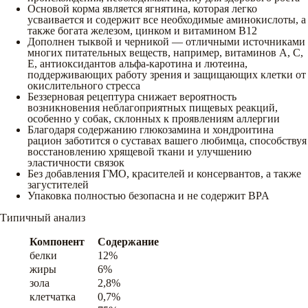
Основой корма является ягнятина, которая легко
усваивается и содержит все необходимые аминокислоты, а
также богата железом, цинком и витамином В12
Дополнен тыквой и черникой — отличными источниками
многих питательных веществ, например, витаминов А, С,
Е, антиоксидантов альфа-каротина и лютеина,
поддерживающих работу зрения и защищающих клетки от
окислительного стресса
Беззерновая рецептура снижает вероятность
возникновения неблагоприятных пищевых реакций,
особенно у собак, склонных к проявлениям аллергии
Благодаря содержанию глюкозамина и хондроитина
рацион заботится о суставах вашего любимца, способствуя
восстановлению хрящевой ткани и улучшению
эластичности связок
Без добавления ГМО, красителей и консервантов, а также
загустителей
Упаковка полностью безопасна и не содержит BPA
Типичный анализ
Компонент
Содержание
белки
12%
жиры
6%
зола
2,8%
клетчатка
0,7%