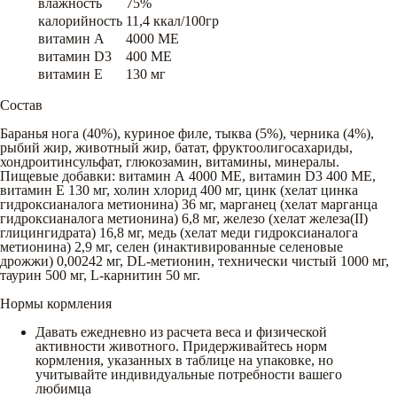
влажность
75%
калорийность
11,4 ккал/100гр
витамин A
4000 ME
витамин D3
400 ME
витамин E
130 мг
Состав
Баранья нога (40%), куриное филе, тыква (5%), черника (4%),
рыбий жир, животный жир, батат, фруктоолигосахариды,
хондроитинсульфат, глюкозамин, витамины, минералы.
Пищевые добавки: витамин А 4000 МЕ, витамин D3 400 МЕ,
витамин Е 130 мг, холин хлорид 400 мг, цинк (хелат цинка
гидроксианалога метионина) 36 мг, марганец (хелат марганца
гидроксианалога метионина) 6,8 мг, железо (хелат железа(II)
глицингидрата) 16,8 мг, медь (хелат меди гидроксианалога
метионина) 2,9 мг, селен (инактивированные селеновые
дрожжи) 0,00242 мг, DL-метионин, технически чистый 1000 мг,
таурин 500 мг, L-карнитин 50 мг.
Нормы кормления
Давать ежедневно из расчета веса и физической
активности животного. Придерживайтесь норм
кормления, указанных в таблице на упаковке, но
учитывайте индивидуальные потребности вашего
любимца