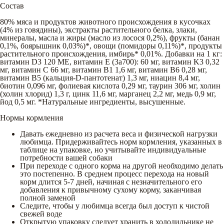
Состав
80% мяса и продуктов животного происхождения в кусочках
(4% из говядины), экстракты растительного белка, злаки,
минералы, масла и жиры (масло из лосося 0,2%), фрукты (банан
0,1%, боярышник 0,03%)*, овощи (помидоры 0,11%)*, продукты
растительного происхождения, имбирь* 0,01%. Добавки на 1 кг:
витамин D3 120 МЕ, витамин Е (3а700): 60 мг, витамин K3 0,32
мг, витамин С 66 мг, витамин В1 1,6 мг, витамин B6 0,28 мг,
витамин B5 (кальция-D-пантотенат) 1,3 мг, ниацин 8,4 мг,
биотин 0,096 мг, фолиевая кислота 0,29 мг, таурин 306 мг, холин
(холин хлорид) 1,3 г, цинк 11,6 мг, марганец 2,2 мг, медь 0,9 мг,
йод 0,5 мг. *Натуральные ингредиенты, высушенные.
Нормы кормления
Давать ежедневно из расчета веса и физической нагрузки
любимца. Придерживайтесь норм кормления, указанных в
таблице на упаковке, но учитывайте индивидуальные
потребности вашей собаки
При переходе с одного корма на другой необходимо делать
это постепенно. В среднем процесс перехода на новый
корм длится 5-7 дней, начиная с незначительного его
добавления к привычному сухому корму, заканчивая
полной заменой
Следите, чтобы у любимца всегда был доступ к чистой
свежей воде
Открытую упаковку следует хранить в холодильнике не