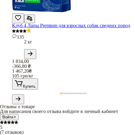
Клуб 4 Лапы Premium для взрослых собак средних пород
135
2 кг
1 834,00
-366,80
₴
1 467,20
₴
105
грн/кг
Купить
Отзывы о товаре
Для написания своего отзыва войдите в личный кабинет
Войти
5
(
7
отзывов
)