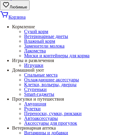
Любимые
Корзина
Кормление
Сухой корм
Ветеринарные диеты
Влажный корм
Заменители молока
Лакомства
Миски и контейнеры для корма
Игры и развлечения
Игрушки
Домашний уют
Спальные места
Охлаждающие аксессуары
Клетки, вольеры, дверцы
Ступеньки
Smart-гаджеты
Прогулки и путешествия
Амуниция
Рулетки
Переноски, сумки, рюкзаки
Автоаксессуары
Аксессуары для прогулок
Ветеринарная аптека
Витамины и добавки