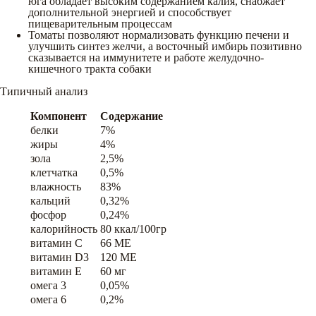
юга обладает высоким содержанием калия, снабжает
дополнительной энергией и способствует
пищеварительным процессам
Томаты позволяют нормализовать функцию печени и
улучшить синтез желчи, а восточный имбирь позитивно
сказывается на иммунитете и работе желудочно-
кишечного тракта собаки
Типичный анализ
Компонент
Содержание
белки
7%
жиры
4%
зола
2,5%
клетчатка
0,5%
влажность
83%
кальций
0,32%
фосфор
0,24%
калорийность
80 ккал/100гр
витамин C
66 ME
витамин D3
120 ME
витамин E
60 мг
омега 3
0,05%
омега 6
0,2%