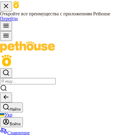
Откройте все преимущества с приложениям Pethouse
Перейти
Найти
Укр
Войти
Сравнение