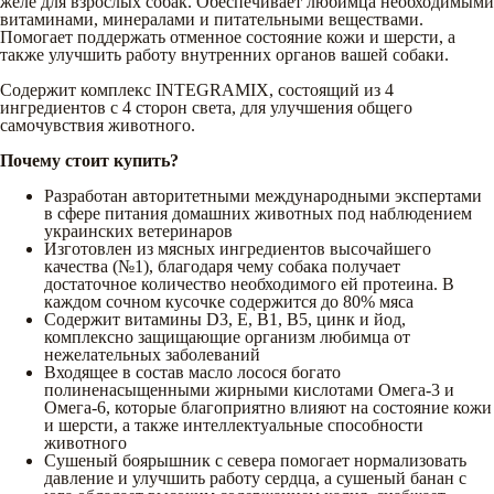
желе для взрослых собак. Обеспечивает любимца необходимыми
витаминами, минералами и питательными веществами.
Помогает поддержать отменное состояние кожи и шерсти, а
также улучшить работу внутренних органов вашей собаки.
Содержит комплекс INTEGRAMIX, состоящий из 4
ингредиентов с 4 сторон света, для улучшения общего
самочувствия животного.
Почему стоит купить?
Разработан авторитетными международными экспертами
в сфере питания домашних животных под наблюдением
украинских ветеринаров
Изготовлен из мясных ингредиентов высочайшего
качества (№1), благодаря чему собака получает
достаточное количество необходимого ей протеина. В
каждом сочном кусочке содержится до 80% мяса
Содержит витамины D3, E, В1, В5, цинк и йод,
комплексно защищающие организм любимца от
нежелательных заболеваний
Входящее в состав масло лосося богато
полиненасыщенными жирными кислотами Омега-3 и
Омега-6, которые благоприятно влияют на состояние кожи
и шерсти, а также интеллектуальные способности
животного
Сушеный боярышник с севера помогает нормализовать
давление и улучшить работу сердца, а сушеный банан с