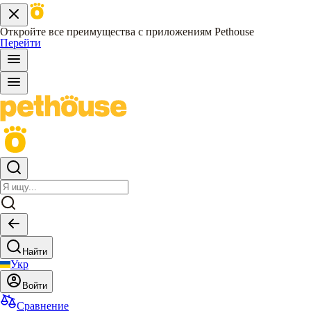
Откройте все преимущества с приложениям Pethouse
Перейти
Найти
Укр
Войти
Сравнение