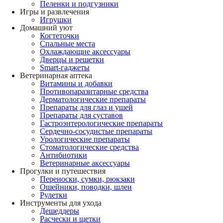
Пеленки и подгузники
Игры и развлечения
Игрушки
Домашний уют
Когтеточки
Спальные места
Охлаждающие аксессуары
Дверцы и решетки
Smart-гаджеты
Ветеринарная аптека
Витамины и добавки
Противопаразитарные средства
Дерматологические препараты
Препараты для глаз и ушей
Препараты для суставов
Гастроэнтерологические препараты
Сердечно-сосудистые препараты
Урологические препараты
Стоматологические средства
Антибиотики
Ветеринарные аксессуары
Прогулки и путешествия
Переноски, сумки, рюкзаки
Ошейники, поводки, шлеи
Рулетки
Инструменты для ухода
Дешеддеры
Расчески и щетки