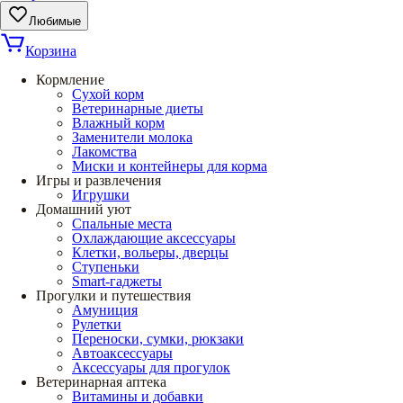
Любимые
Корзина
Кормление
Сухой корм
Ветеринарные диеты
Влажный корм
Заменители молока
Лакомства
Миски и контейнеры для корма
Игры и развлечения
Игрушки
Домашний уют
Спальные места
Охлаждающие аксессуары
Клетки, вольеры, дверцы
Ступеньки
Smart-гаджеты
Прогулки и путешествия
Амуниция
Рулетки
Переноски, сумки, рюкзаки
Автоаксессуары
Аксессуары для прогулок
Ветеринарная аптека
Витамины и добавки