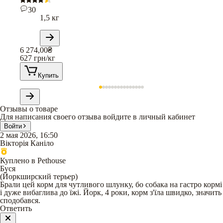
30
1,5 кг
6 274,00
₴
627
грн/кг
Купить
Отзывы о товаре
Для написания своего отзыва войдите в личный кабинет
Войти
2 мая 2026, 16:50
Вікторія Каніло
Куплено в Pethouse
Буся
(
Йоркширский терьер
)
Брали цей корм для чутливого шлунку, бо собака на гастро кормі
і дуже вибаглива до їжі. Йорк, 4 роки, корм з'їла швидко, значить
сподобався.
Ответить