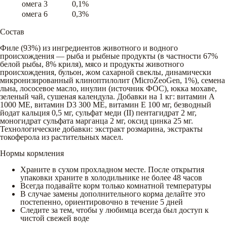
омега 3
0,1%
омега 6
0,3%
Состав
Филе (93%) из ингредиентов животного и водного
происхождения — рыба и рыбные продукты (в частности 67%
белой рыбы, 8% криля), мясо и продукты животного
происхождения, бульон, жом сахарной свеклы, динамически
микронизированный клиноптилолит (MicroZeoGen, 1%), семена
льна, лососевое масло, инулин (источник ФОС), юкка мохаве,
зеленый чай, сушеная календула. Добавки на 1 кг: витамин А
1000 МЕ, витамин D3 300 МЕ, витамин Е 100 мг, безводный
йодат кальция 0,5 мг, сульфат меди (II) пентагидрат 2 мг,
моногидрат сульфата марганца 2 мг, оксид цинка 25 мг.
Технологические добавки: экстракт розмарина, экстракты
токоферола из растительных масел.
Нормы кормления
Храните в сухом прохладном месте. После открытия
упаковки храните в холодильнике не более 48 часов
Всегда подавайте корм только комнатной температуры
В случае замены дополнительного корма делайте это
постепенно, ориентировочно в течение 5 дней
Следите за тем, чтобы у любимца всегда был доступ к
чистой свежей воде