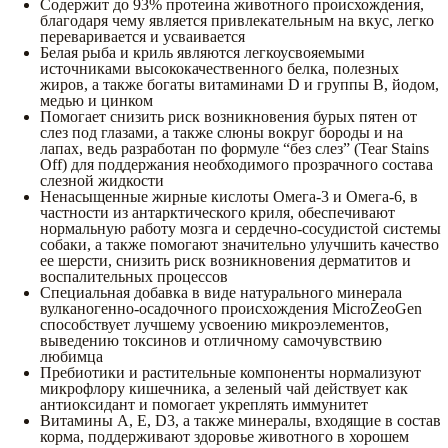
Содержит до 93% протеина животного происхождения,
благодаря чему является привлекательным на вкус, легко
переваривается и усваивается
Белая рыба и криль являются легкоусвояемыми
источниками высококачественного белка, полезных
жиров, а также богаты витаминами D и группы В, йодом,
медью и цинком
Помогает снизить риск возникновения бурых пятен от
слез под глазами, а также слюны вокруг бороды и на
лапах, ведь разработан по формуле “без слез” (Tear Stains
Off) для поддержания необходимого прозрачного состава
слезной жидкости
Ненасыщенные жирные кислоты Омега-3 и Омега-6, в
частности из антарктического криля, обеспечивают
нормальную работу мозга и сердечно-сосудистой системы
собаки, а также помогают значительно улучшить качество
ее шерсти, снизить риск возникновения дерматитов и
воспалительных процессов
Специальная добавка в виде натурального минерала
вулканогенно-осадочного происхождения MicroZeoGen
способствует лучшему усвоению микроэлементов,
выведению токсинов и отличному самочувствию
любимца
Пребиотики и растительные компоненты нормализуют
микрофлору кишечника, а зеленый чай действует как
антиоксидант и помогает укреплять иммунитет
Витамины А, Е, D3, а также минералы, входящие в состав
корма, поддерживают здоровье животного в хорошем