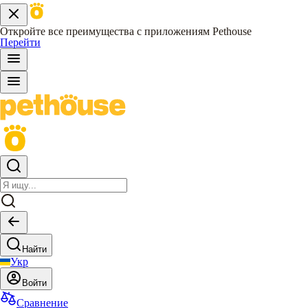
Откройте все преимущества с приложениям Pethouse
Перейти
Найти
Укр
Войти
Сравнение