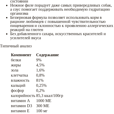
состоянии
Нежное филе порадует даже самых привередливых собак,
а соус помогает поддерживать необходимую гидратацию
организма
Беззерновая формула позволяет использовать корм в
рационе любимцев с повышенной чувствительностью
пищеварения и склонностью к проявлению аллергических
реакций на глютен
Без добавленного сахара, искусственных красителей и
усилителей вкуса
Типичный анализ
Компонент
Содержание
белки
9%
жиры
4,5%
зола
1,6%
клетчатка
0,8%
влажность
81%
кальций
0,25%
фосфор
0,2%
калорийность
85,3 ккал/100гр
витамин A
1000 ME
витамин D3
300 ME
витамин E
100 мг