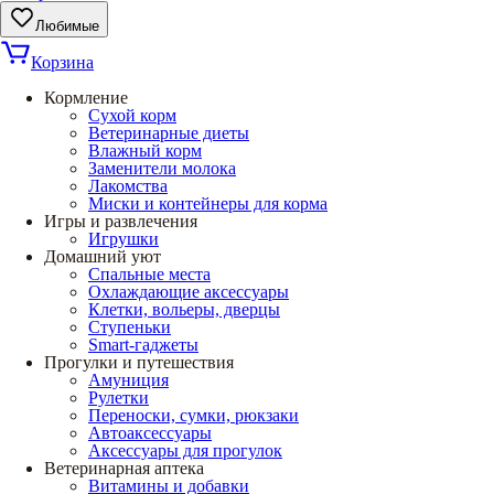
Любимые
Корзина
Кормление
Сухой корм
Ветеринарные диеты
Влажный корм
Заменители молока
Лакомства
Миски и контейнеры для корма
Игры и развлечения
Игрушки
Домашний уют
Спальные места
Охлаждающие аксессуары
Клетки, вольеры, дверцы
Ступеньки
Smart-гаджеты
Прогулки и путешествия
Амуниция
Рулетки
Переноски, сумки, рюкзаки
Автоаксессуары
Аксессуары для прогулок
Ветеринарная аптека
Витамины и добавки