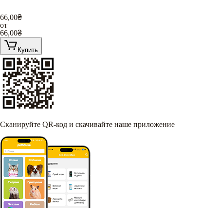
66,00
₴
от
66,00
₴
Купить
Сканируйте QR-код и скачивайте наше приложение