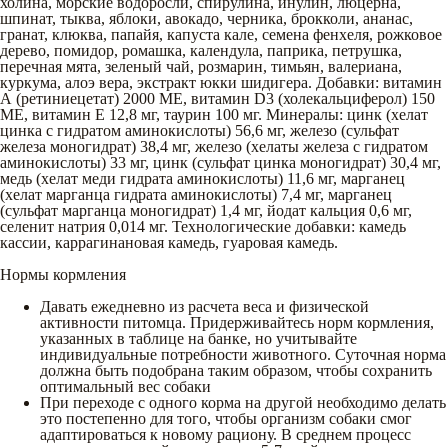
холина, морские водоросли, спирулина, инулин, люцерна,
шпинат, тыква, яблоки, авокадо, черника, брокколи, ананас,
гранат, клюква, папайя, капуста кале, семена фенхеля, рожковое
дерево, помидор, ромашка, календула, паприка, петрушка,
перечная мята, зеленый чай, розмарин, тимьян, валериана,
куркума, алоэ вера, экстракт юкки шидигера. Добавки: витамин
А (ретиниецетат) 2000 МЕ, витамин D3 (холекальциферол) 150
МЕ, витамин Е 12,8 мг, таурин 100 мг. Минералы: цинк (хелат
цинка с гидратом аминокислоты) 56,6 мг, железо (сульфат
железа моногидрат) 38,4 мг, железо (хелаты железа с гидратом
аминокислоты) 33 мг, цинк (сульфат цинка моногидрат) 30,4 мг,
медь (хелат меди гидрата аминокислоты) 11,6 мг, марганец
(хелат марганца гидрата аминокислоты) 7,4 мг, марганец
(сульфат марганца моногидрат) 1,4 мг, йодат кальция 0,6 мг,
селенит натрия 0,014 мг. Технологические добавки: камедь
кассии, каррагинановая камедь, гуаровая камедь.
Нормы кормления
Давать ежедневно из расчета веса и физической
активности питомца. Придерживайтесь норм кормления,
указанных в таблице на банке, но учитывайте
индивидуальные потребности животного. Суточная норма
должна быть подобрана таким образом, чтобы сохранить
оптимальный вес собаки
При переходе с одного корма на другой необходимо делать
это постепенно для того, чтобы организм собаки смог
адаптироваться к новому рациону. В среднем процесс