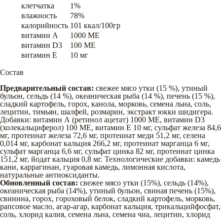
клетчатка
1%
влажность
78%
калорийность
101 ккал/100гр
витамин A
1000 ME
витамин D3
100 ME
витамин E
10 мг
Состав
Предварительный состав:
свежее мясо утки (15 %), утиный
бульон, сельдь (14 %), океаническая рыба (14 %), печень (15 %),
сладкий картофель, горох, канола, морковь, семена льна, соль,
лецитин, тимьян, шалфей, розмарин, экстракт юкки шидигера.
Добавки: витамин А (ретинол ацетат) 1000 МЕ, витамин D3
(холекальциферол) 100 МЕ, витамин Е 10 мг, сульфат железа 84,6
мг, протеинат железа 72,6 мг, протеинат меди 51,2 мг, селена
0,014 мг, карбонат кальция 266,2 мг, протеинат марганца 6 мг,
сульфат марганца 6,6 мг, сульфат цинка 82 мг, протеинат цинка
151,2 мг, йодат кальция 0,8 мг. Технологические добавки: камедь
кани, каррагинан, гуаровая камедь, лимонная кислота,
натуральные антиоксиданты.
Обновленный состав:
свежее мясо утки (15%), сельдь (14%),
океаническая рыба (14%), утиный бульон, свиная печень (15%),
свинина, горох, гороховый белок, сладкий картофель, морковь,
рапсовое масло, агар-агар, карбонат кальция, трикальцийфосфат,
соль, хлорид калия, семена льна, семена чиа, лецитин, хлорид