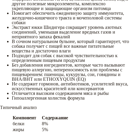
другие полезные микроэлементы, комплексно
укрепляющие и защищающие организм питомца
Помогает обеспечить ежедневную защиту иммунитета,
желудочно-кишечного тракта и мочеполовой системы
собаки
Экстракт юкки Шидигера сокращает уровень азотных
соединений, уменьшая выделение вредных газов и
неприятного запаха фекалий
В сочном натуральном бульоне, который гарантирует, что
собака получает с пищей все важные питательные
вещества и достаточно влаги
Подходит для собак с высокой чувствительностью к
определенным пищевым продуктам
Без добавления ингредиентов, которые часто вызывают
пищевую аллергию, непереносимость или проблемы с
пищеварением: пшеницы, кукурузы, сои, говядины и
BHA/BHT или ETHOXYQUIN (EQ)
Не содержит гормонов, антибиотиков, усилителей вкуса,
искусственных красителей или консервантов
Отличается высоким содержанием мяса и рыбы
Гипоаллергенная холистик формула
Типичный анализ
Компонент
Содержание
белки
8%
жиры
5%