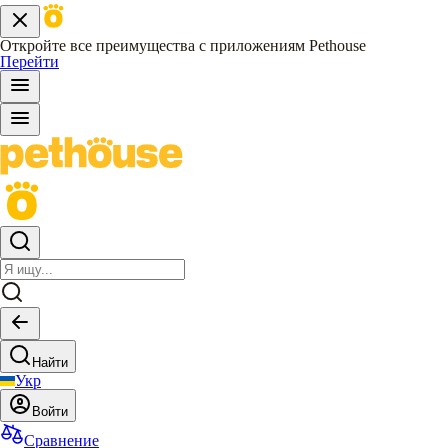
Откройте все преимущества с приложениям Pethouse
Перейти
Найти
Укр
Войти
Сравнение