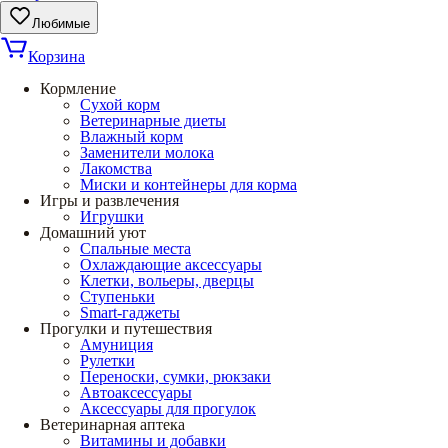
Любимые
Корзина
Кормление
Сухой корм
Ветеринарные диеты
Влажный корм
Заменители молока
Лакомства
Миски и контейнеры для корма
Игры и развлечения
Игрушки
Домашний уют
Спальные места
Охлаждающие аксессуары
Клетки, вольеры, дверцы
Ступеньки
Smart-гаджеты
Прогулки и путешествия
Амуниция
Рулетки
Переноски, сумки, рюкзаки
Автоаксессуары
Аксессуары для прогулок
Ветеринарная аптека
Витамины и добавки