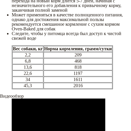
перехода на новый корм длится 5-7 дней, начиная с
незначительного его добавления к привычному корму,
заканчивая полной заменой
Может применяться в качестве полноценного питания,
однако для достижения максимальной пользы
рекомендуется смешанное кормление с сухим кормом
Oven-Baked для собак
Следите, чтобы у питомца всегда был доступ к чистой
свежей воде
Вес собаки, кг
Норма кормления, грамм/сутки
2,2
209
6,8
468
13,6
818
22,6
1197
34
1611
45,3
2016
Видеообзор