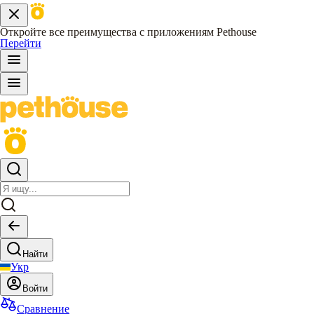
Откройте все преимущества с приложениям Pethouse
Перейти
Найти
Укр
Войти
Сравнение