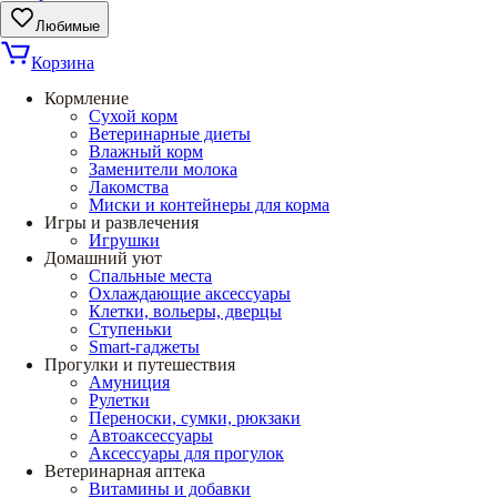
Любимые
Корзина
Кормление
Сухой корм
Ветеринарные диеты
Влажный корм
Заменители молока
Лакомства
Миски и контейнеры для корма
Игры и развлечения
Игрушки
Домашний уют
Спальные места
Охлаждающие аксессуары
Клетки, вольеры, дверцы
Ступеньки
Smart-гаджеты
Прогулки и путешествия
Амуниция
Рулетки
Переноски, сумки, рюкзаки
Автоаксессуары
Аксессуары для прогулок
Ветеринарная аптека
Витамины и добавки