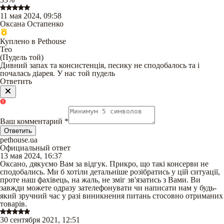
11 мая 2024, 09:58
Оксана Остапенко
Куплено в Pethouse
Тео
(
Пудель той
)
Дивний запах та консистенція, песику не сподобалось та і
почалась діарея. У нас той пудель
Ответить
Ваш комментарий
*
Ответить
pethouse.ua
Официальный ответ
13 мая 2024, 16:37
Оксано, дякуємо Вам за відгук. Прикро, що такі консерви не
сподобались. Ми б хотіли детальніше розібратись у цій ситуації,
проте наш фахівець, на жаль, не зміг зв'язатись з Вами. Ви
завжди можете одразу зателефонувати чи написати нам у будь-
який зручний час у разі виникнення питань стосовно отриманих
товарів.
30 сентября 2021, 12:51