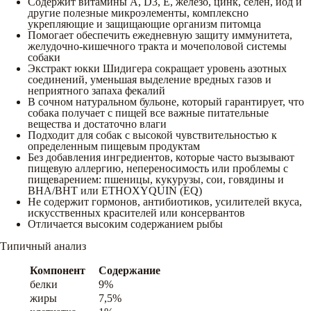
Содержит витамины А, D3, Е, железо, цинк, селен, йод и
другие полезные микроэлементы, комплексно
укрепляющие и защищающие организм питомца
Помогает обеспечить ежедневную защиту иммунитета,
желудочно-кишечного тракта и мочеполовой системы
собаки
Экстракт юкки Шидигера сокращает уровень азотных
соединений, уменьшая выделение вредных газов и
неприятного запаха фекалий
В сочном натуральном бульоне, который гарантирует, что
собака получает с пищей все важные питательные
вещества и достаточно влаги
Подходит для собак с высокой чувствительностью к
определенным пищевым продуктам
Без добавления ингредиентов, которые часто вызывают
пищевую аллергию, непереносимость или проблемы с
пищеварением: пшеницы, кукурузы, сои, говядины и
BHA/BHT или ETHOXYQUIN (EQ)
Не содержит гормонов, антибиотиков, усилителей вкуса,
искусственных красителей или консервантов
Отличается высоким содержанием рыбы
Типичный анализ
Компонент
Содержание
белки
9%
жиры
7,5%