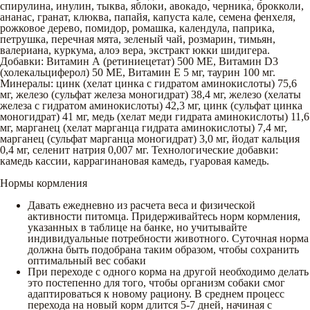
спирулина, инулин, тыква, яблоки, авокадо, черника, брокколи,
ананас, гранат, клюква, папайя, капуста кале, семена фенхеля,
рожковое дерево, помидор, ромашка, календула, паприка,
петрушка, перечная мята, зеленый чай, розмарин, тимьян,
валериана, куркума, алоэ вера, экстракт юкки шидигера.
Добавки: Витамин А (ретиниецетат) 500 МЕ, Витамин D3
(холекальциферол) 50 МЕ, Витамин Е 5 мг, таурин 100 мг.
Минералы: цинк (хелат цинка с гидратом аминокислоты) 75,6
мг, железо (сульфат железа моногидрат) 38,4 мг, железо (хелаты
железа с гидратом аминокислоты) 42,3 мг, цинк (сульфат цинка
моногидрат) 41 мг, медь (хелат меди гидрата аминокислоты) 11,6
мг, марганец (хелат марганца гидрата аминокислоты) 7,4 мг,
марганец (сульфат марганца моногидрат) 3,0 мг, йодат кальция
0,4 мг, селенит натрия 0,007 мг. Технологические добавки:
камедь кассии, каррагинановая камедь, гуаровая камедь.
Нормы кормления
Давать ежедневно из расчета веса и физической
активности питомца. Придерживайтесь норм кормления,
указанных в таблице на банке, но учитывайте
индивидуальные потребности животного. Суточная норма
должна быть подобрана таким образом, чтобы сохранить
оптимальный вес собаки
При переходе с одного корма на другой необходимо делать
это постепенно для того, чтобы организм собаки смог
адаптироваться к новому рациону. В среднем процесс
перехода на новый корм длится 5-7 дней, начиная с