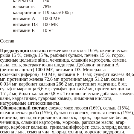
клетчатка
1%
влажность
78%
калорийность
119 ккал/100гр
витамин A
1000 ME
витамин D3
100 ME
витамин E
10 мг
Состав
Предыдущий состав:
свежее мясо лосося 16 %, океаническая
рыба 15 %, сельдь 15 %, рыбный бульон, печень 15 %, горох,
сушеные цельные яйца, чечевица, сладкий картофель, семена
льна, соль, экстракт юкки шидигера. Добавки: витамин А
(ретинол ацетат) 1000 МЕ, витамин D3. Минералы:
(холекальциферол) 100 МЕ, витамин Е 10 мг, сульфат железа 84,6
мг, протеинат железа 72,6 мг, протеинат меди 51,2 мг, селена
0,014 мг, карбонат кальция 266,2 мг, протеинат марганца 6 мг,
сульфат марганца 6,6 мг, сульфат цинка 82 мг, протеинат цинка
151,2 мг, йодат кальция 0,8 мг. Технологические добавки: камедь
кани, каррагинан, гуаровая камедь, лимонная кислота,
натуральные антиоксиданты.
Обновленный состав:
свежее мясо лосося (16%), сельдь (15%),
океаническая рыба (15%), бульон из лосося, свиная печень (15%),
свинина, дегидратированный лосось, горох, гороховый белок,
чечевица, сладкий картофель, морковь, рапсовое масло, агар-
агар, карбонат кальция, трикальцийфосфат, соль, хлорид калия,
семена льна, семена чиа, хлорид холина, морские водоросли,