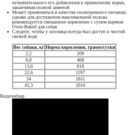
незначительного его добавления к привычному корму,
заканчивая полной заменой
Может применяться в качестве полноценного питания,
однако для достижения максимальной пользы
рекомендуется смешанное кормление с сухим кормом
Oven-Baked для собак
Следите, чтобы у питомца всегда был доступ к чистой
свежей воде
Вес собаки, кг
Норма кормления, грамм/сутки
2,2
209
6,8
468
13,6
818
22,6
1197
34
1611
45,3
2016
Видеообзор