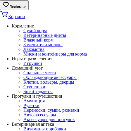
Любимые
Корзина
Кормление
Сухой корм
Ветеринарные диеты
Влажный корм
Заменители молока
Лакомства
Миски и контейнеры для корма
Игры и развлечения
Игрушки
Домашний уют
Спальные места
Охлаждающие аксессуары
Клетки, вольеры, дверцы
Ступеньки
Smart-гаджеты
Прогулки и путешествия
Амуниция
Рулетки
Переноски, сумки, рюкзаки
Автоаксессуары
Аксессуары для прогулок
Ветеринарная аптека
Витамины и добавки