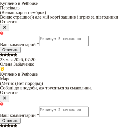
Куплено в Pethouse
Персіваль
(
Вельш-корги пемброк
)
Воняє страшно))) але мій коргі зацінив і згриз за півгодинки
Ответить
Ваш комментарий
*
Ответить
23 мая 2026, 07:20
Олена Забіяченко
Куплено в Pethouse
Марс
(
Метис (Нет породы)
)
Собаці до вподоби, аж трусяться за смаколики.
Ответить
Ваш комментарий
*
Ответить