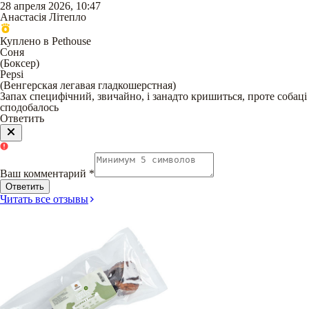
28 апреля 2026, 10:47
Анастасія Літепло
Куплено в Pethouse
Соня
(
Боксер
)
Pepsi
(
Венгерская легавая гладкошерстная
)
Запах специфічний, звичайно, і занадто кришиться, проте собаці
сподобалось
Ответить
Ваш комментарий
*
Ответить
Читать все отзывы