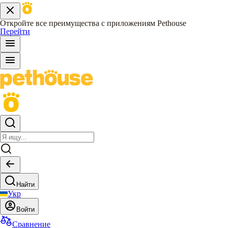
Откройте все преимущества с приложениям Pethouse
Перейти
Найти
Укр
Войти
Сравнение