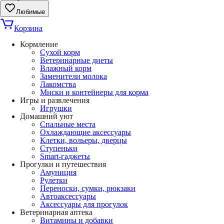
Любимые
Корзина
Кормление
Сухой корм
Ветеринарные диеты
Влажный корм
Заменители молока
Лакомства
Миски и контейнеры для корма
Игры и развлечения
Игрушки
Домашний уют
Спальные места
Охлаждающие аксессуары
Клетки, вольеры, дверцы
Ступеньки
Smart-гаджеты
Прогулки и путешествия
Амуниция
Рулетки
Переноски, сумки, рюкзаки
Автоаксессуары
Аксессуары для прогулок
Ветеринарная аптека
Витамины и добавки