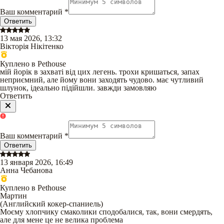
Ваш комментарий
*
Ответить
13 мая 2026, 13:32
Вікторія Нікітенко
Куплено в Pethouse
мій йорік в захваті від цих легень. трохи кришаться, запах
неприємний, але йому вони заходять чудово. має чутливий
шлунок, ідеально підійшли. завжди замовляю
Ответить
Ваш комментарий
*
Ответить
13 января 2026, 16:49
Анна Чебанова
Куплено в Pethouse
Мартин
(
Английский кокер-спаниель
)
Моєму хлопчику смаколики сподобалися, так, вони смердять,
але для мене це не велика проблема