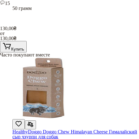
15
50 грамм
130,00
₴
от
130,00
₴
Купить
Часто покупают вместе
HealthyDoggo Doggo Chew Himalayan Cheese Гималайский
сыр чхурпи для собак