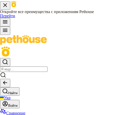
Откройте все преимущества с приложениям Pethouse
Перейти
Найти
Укр
Войти
Сравнение