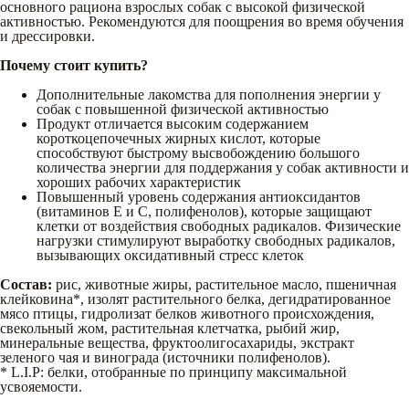
основного рациона взрослых собак с высокой физической
активностью. Рекомендуются для поощрения во время обучения
и дрессировки.
Почему стоит купить?
Дополнительные лакомства для пополнения энергии у
собак с повышенной физической активностью
Продукт отличается высоким содержанием
короткоцепочечных жирных кислот, которые
способствуют быстрому высвобождению большого
количества энергии для поддержания у собак активности и
хороших рабочих характеристик
Повышенный уровень содержания антиоксидантов
(витаминов Е и С, полифенолов), которые защищают
клетки от воздействия свободных радикалов. Физические
нагрузки стимулируют выработку свободных радикалов,
вызывающих оксидативный стресс клеток
Состав:
рис, животные жиры, растительное масло, пшеничная
клейковина*, изолят растительного белка, дегидратированное
мясо птицы, гидролизат белков животного происхождения,
свекольный жом, растительная клетчатка, рыбий жир,
минеральные вещества, фруктоолигосахариды, экстракт
зеленого чая и винограда (источники полифенолов).
* L.I.P: белки, отобранные по принципу максимальной
усвояемости.