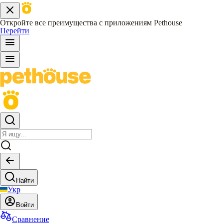
Откройте все преимущества с приложениям Pethouse
Перейти
Найти
Укр
Войти
Сравнение