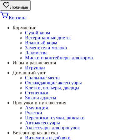
Любимые
Корзина
Кормление
Сухой корм
Ветеринарные диеты
Влажный корм
Заменители молока
Лакомства
Миски и контейнеры для корма
Игры и развлечения
Игрушки
Домашний уют
Спальные места
Охлаждающие аксессуары
Клетки, вольеры, дверцы
Ступеньки
Smart-гаджеты
Прогулки и путешествия
Амуниция
Рулетки
Переноски, сумки, рюкзаки
Автоаксессуары
Аксессуары для прогулок
Ветеринарная аптека
Витамины и добавки