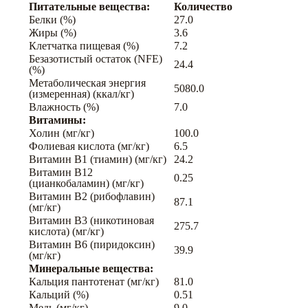
Питательные вещества:
Количество
Белки (%)
27.0
Жиры (%)
3.6
Клетчатка пищевая (%)
7.2
Безазотистый остаток (NFE)
24.4
(%)
Метаболическая энергия
5080.0
(измеренная) (ккал/кг)
Влажность (%)
7.0
Витамины:
Холин (мг/кг)
100.0
Фолиевая кислота (мг/кг)
6.5
Витамин B1 (тиамин) (мг/кг)
24.2
Витамин B12
0.25
(цианкобаламин) (мг/кг)
Витамин B2 (рибофлавин)
87.1
(мг/кг)
Витамин B3 (никотиновая
275.7
кислота) (мг/кг)
Витамин B6 (пиридоксин)
39.9
(мг/кг)
Минеральные вещества:
Кальция пантотенат (мг/кг)
81.0
Кальций (%)
0.51
Медь (мг/кг)
9.0