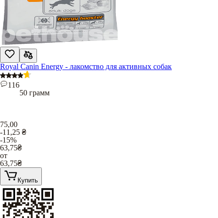
Royal Canin Energy - лакомство для активных собак
116
50 грамм
75,00
-11,25
₴
-15%
63,75
₴
от
63,75
₴
Купить