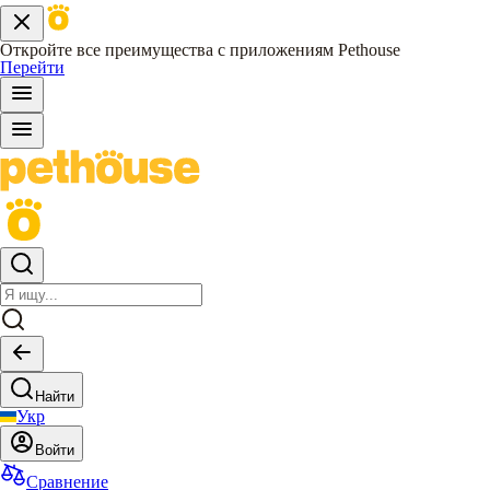
Откройте все преимущества с приложениям Pethouse
Перейти
Найти
Укр
Войти
Сравнение