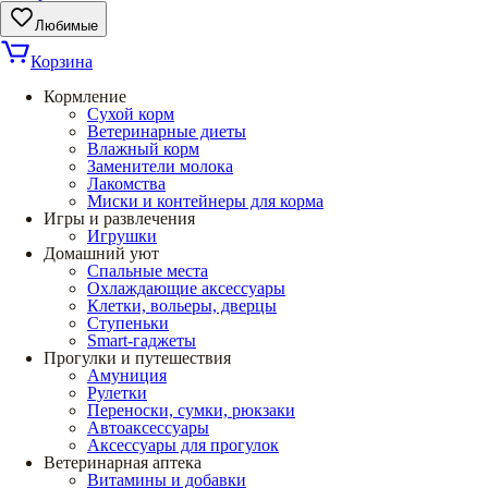
Любимые
Корзина
Кормление
Сухой корм
Ветеринарные диеты
Влажный корм
Заменители молока
Лакомства
Миски и контейнеры для корма
Игры и развлечения
Игрушки
Домашний уют
Спальные места
Охлаждающие аксессуары
Клетки, вольеры, дверцы
Ступеньки
Smart-гаджеты
Прогулки и путешествия
Амуниция
Рулетки
Переноски, сумки, рюкзаки
Автоаксессуары
Аксессуары для прогулок
Ветеринарная аптека
Витамины и добавки