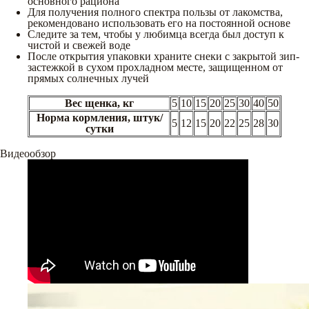
основного рациона
Для получения полного спектра пользы от лакомства,
рекомендовано использовать его на постоянной основе
Следите за тем, чтобы у любимца всегда был доступ к
чистой и свежей воде
После открытия упаковки храните снеки с закрытой зип-
застежкой в сухом прохладном месте, защищенном от
прямых солнечных лучей
Вес щенка, кг
5
10
15
20
25
30
40
50
Норма кормления, штук/
5
12
15
20
22
25
28
30
сутки
Видеообзор