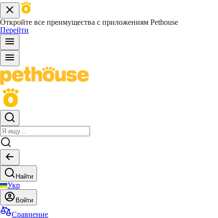
Откройте все преимущества с приложениям Pethouse
Перейти
Найти
Укр
Войти
Сравнение