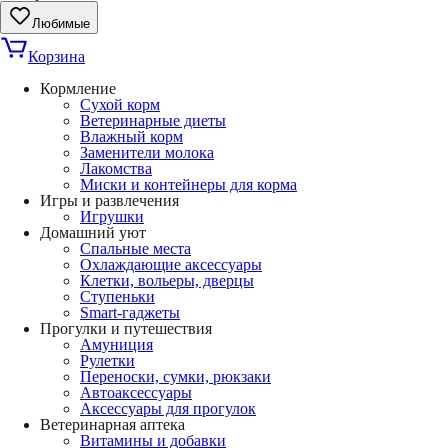
Любимые
Корзина
Кормление
Сухой корм
Ветеринарные диеты
Влажный корм
Заменители молока
Лакомства
Миски и контейнеры для корма
Игры и развлечения
Игрушки
Домашний уют
Спальные места
Охлаждающие аксессуары
Клетки, вольеры, дверцы
Ступеньки
Smart-гаджеты
Прогулки и путешествия
Амуниция
Рулетки
Переноски, сумки, рюкзаки
Автоаксессуары
Аксессуары для прогулок
Ветеринарная аптека
Витамины и добавки