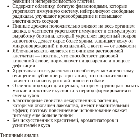
реакций и непереносимостью глютена
Содержит облепиху, богатую флавоноидами, которые
укрепляют иммунную систему, нейтрализуют свободные
радикалы, улучшают кровообращение и повышают
эластичность сосудов
Пивные дрожжи положительно влияют на весь организм
щенка, в частности укрепляют иммунитет и стимулируют
выработку биотина, который укрепляет шерстный покров
животного, делает окрас более ярким, защищает кожу от
микроповреждений и воспалений, а когти — от ломкости
Яблочная мякоть является источником растворимой
клетчатки — пектина, что способствует здоровой
кишечной флоре, нормализует пищеварение и процесс
дефекации
Хрустящая текстура снеков способствует механическому
очищению зубов при разгрызании, что положительно
влияет на гигиену ротовой полости собаки
Отлично подходит для щенков, которым трудно разгрызать
мягкие и плотные вкусности в период формирования и
смены зубов
Благотворные свойства лекарственных растений,
которыми обогащен лакомство, имеют накопительный
эффект, поэтому повседневное использование окажет
питомцу еще больше пользы
Без искусственных красителей, ароматизаторов и
усилителей вкуса
Типичный анализ