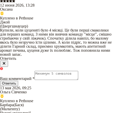
12 июня 2026, 13:28
Оксана
Куплено в Pethouse
Джой
(
Цвергшнауцер
)
Купили, коли цуценяті було 4 місяці. Це були перші смаколики
для перших команд. З ними він вивчив команду "місце", смішно
стрибаючи у свій ліжачок). Спочатку ділила навпіл, бо малому
якось було незручно їсти цілими. А коли підріс, то можна вже не
ділити Гарний склад, приємно хрумкотять, мають апетитний
аромат печива, цуценя дуже їх полюбляє. Тож поповнила ними
новий запас.
Ответить
Ваш комментарий
*
Ответить
13 мая 2026, 09:25
Ольга Сівченко
Куплено в Pethouse
Барбара(Бася)
(
Мальтипу
)
Чудові смаколикі!