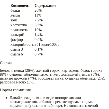
Компонент
Содержание
белки
26%
жиры
11%
зола
7,2%
клетчатка
3,6%
влажность
10%
кальций
1,4%
фосфор
0,9%
калорийность
351 ккал/100гр
омега 3
0,1%
омега 6
0,7%
Состав
Белок ягненка (26%), желтый горох, картофель, белок гороха
(8%), сушеная яблочная мякоть, жир домашней птицы (5%),
пивные дрожжи (4%), гороховая мука, сушеная облепиха (2%),
рапсовое масло (1%).
Нормы кормления
Давайте ежедневно в виде поощрения или
вознаграждения, соблюдая рекомендуемые нормы
кормления (указаны в таблице). Не является заменой