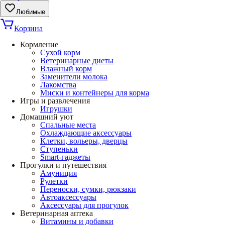
Любимые
Корзина
Кормление
Сухой корм
Ветеринарные диеты
Влажный корм
Заменители молока
Лакомства
Миски и контейнеры для корма
Игры и развлечения
Игрушки
Домашний уют
Спальные места
Охлаждающие аксессуары
Клетки, вольеры, дверцы
Ступеньки
Smart-гаджеты
Прогулки и путешествия
Амуниция
Рулетки
Переноски, сумки, рюкзаки
Автоаксессуары
Аксессуары для прогулок
Ветеринарная аптека
Витамины и добавки