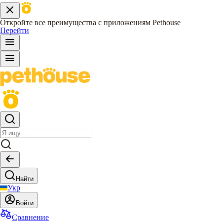
Откройте все преимущества с приложениям Pethouse
Перейти
Найти
Укр
Войти
Сравнение