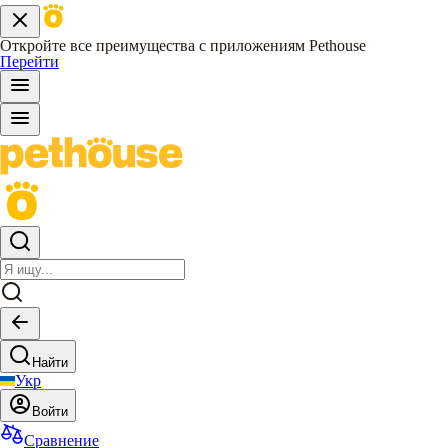
Откройте все преимущества с приложениям Pethouse
Перейти
Найти
Укр
Войти
Сравнение