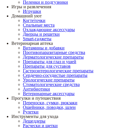
Пеленки и подгузники
Игры и развлечения
Игрушки
Домашний уют
Когтеточки
Спальные места
Охлаждающие аксессуары
Дверцы и решетки
Smart-гаджеты
Ветеринарная аптека
Витамины и добавки
Противопаразитарные средства
Дерматологические препараты
Препараты для глаз и ушей
Препараты для суставов
Гастроэнтерологические препараты
Сердечно-сосудистые препараты
Урологические препараты
Стоматологические средства
Антибиотики
Ветеринарные аксессуары
Прогулки и путешествия
Переноски, сумки, рюкзаки
Ошейники, поводки, шлеи
Рулетки
Инструменты для ухода
Дешеддеры
Расчески и щетки