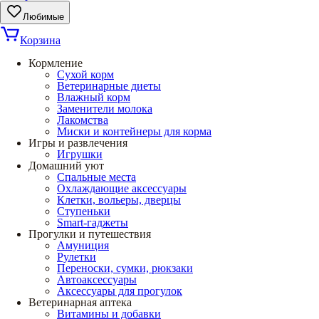
Любимые
Корзина
Кормление
Сухой корм
Ветеринарные диеты
Влажный корм
Заменители молока
Лакомства
Миски и контейнеры для корма
Игры и развлечения
Игрушки
Домашний уют
Спальные места
Охлаждающие аксессуары
Клетки, вольеры, дверцы
Ступеньки
Smart-гаджеты
Прогулки и путешествия
Амуниция
Рулетки
Переноски, сумки, рюкзаки
Автоаксессуары
Аксессуары для прогулок
Ветеринарная аптека
Витамины и добавки