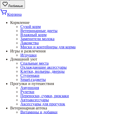
Любимые
Корзина
Кормление
Сухой корм
Ветеринарные диеты
Влажный корм
Заменители молока
Лакомства
Миски и контейнеры для корма
Игры и развлечения
Игрушки
Домашний уют
Спальные места
Охлаждающие аксессуары
Клетки, вольеры, дверцы
Ступеньки
Smart-гаджеты
Прогулки и путешествия
Амуниция
Рулетки
Переноски, сумки, рюкзаки
Автоаксессуары
Аксессуары для прогулок
Ветеринарная аптека
Витамины и добавки