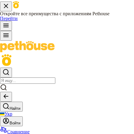
Откройте все преимущества с приложениям Pethouse
Перейти
Найти
Укр
Войти
Сравнение