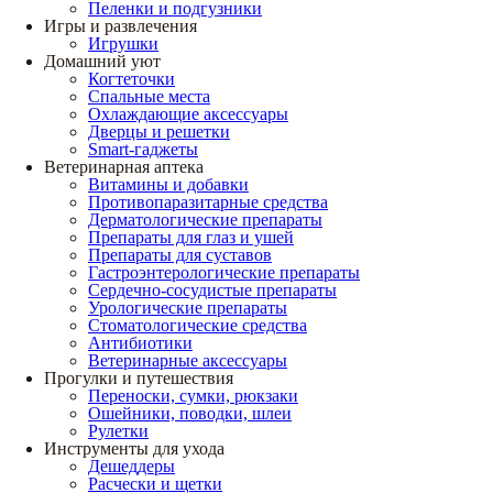
Пеленки и подгузники
Игры и развлечения
Игрушки
Домашний уют
Когтеточки
Спальные места
Охлаждающие аксессуары
Дверцы и решетки
Smart-гаджеты
Ветеринарная аптека
Витамины и добавки
Противопаразитарные средства
Дерматологические препараты
Препараты для глаз и ушей
Препараты для суставов
Гастроэнтерологические препараты
Сердечно-сосудистые препараты
Урологические препараты
Стоматологические средства
Антибиотики
Ветеринарные аксессуары
Прогулки и путешествия
Переноски, сумки, рюкзаки
Ошейники, поводки, шлеи
Рулетки
Инструменты для ухода
Дешеддеры
Расчески и щетки