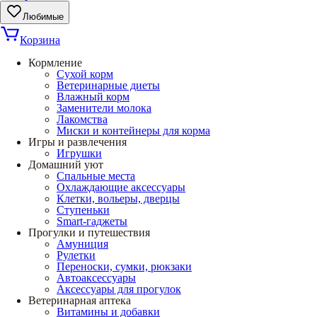
Любимые
Корзина
Кормление
Сухой корм
Ветеринарные диеты
Влажный корм
Заменители молока
Лакомства
Миски и контейнеры для корма
Игры и развлечения
Игрушки
Домашний уют
Спальные места
Охлаждающие аксессуары
Клетки, вольеры, дверцы
Ступеньки
Smart-гаджеты
Прогулки и путешествия
Амуниция
Рулетки
Переноски, сумки, рюкзаки
Автоаксессуары
Аксессуары для прогулок
Ветеринарная аптека
Витамины и добавки