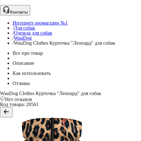
Контакты
Интернет-зоомагазин №1
/
Для собак
/
Одежда для собак
/
WauDog
/
WauDog Clothes Курточка "Леопард" для собак
Все про товар
Описание
Как использовать
Отзывы
WauDog Clothes Курточка "Леопард" для собак
Нет отзывов
Код товара
:
20561