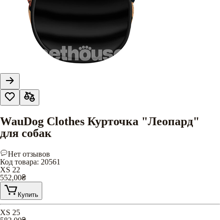
WauDog Clothes Курточка "Леопард"
для собак
Нет отзывов
Код товара
:
20561
XS 22
552,00
₴
Купить
XS 25