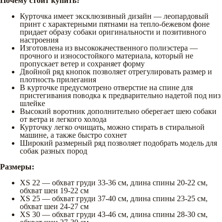
Почему стоит купить?
Курточка имеет эксклюзивный дизайн — леопардовый
принт с характерными пятнами на тепло-бежевом фоне
придает образу собаки оригинальности и позитивного
настроения
Изготовлена из высококачественного полиэстера —
прочного и износостойкого материала, который не
пропускает ветер и сохраняет форму
Двойной ряд кнопок позволяет отрегулировать размер и
плотность прилегания
В курточке предусмотрено отверстие на спине для
пристегивания поводка к предварительно надетой под низ
шлейке
Высокий воротник дополнительно оберегает шею собаки
от ветра и легкого холода
Курточку легко очищать, можно стирать в стиральной
машине, а также быстро сохнет
Широкий размерный ряд позволяет подобрать модель для
собак разных пород
Размеры:
XS 22 — обхват груди 33-36 см, длина спины 20-22 см,
обхват шеи 19-22 см
XS 25 — обхват груди 37-40 см, длина спины 23-25 см,
обхват шеи 24-27 см
XS 30 — обхват груди 43-46 см, длина спины 28-30 см,