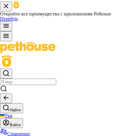
Откройте все преимущества с приложениям Pethouse
Перейти
Найти
Укр
Войти
Сравнение