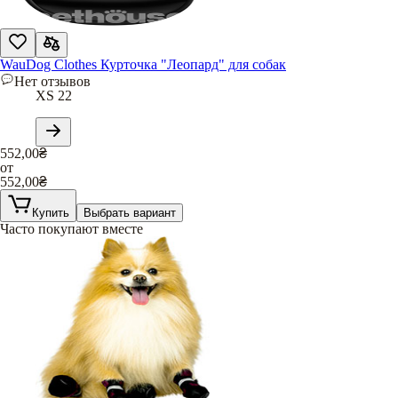
WauDog Clothes Курточка "Леопард" для собак
Нет отзывов
XS 22
552,00
₴
от
552,00
₴
Купить
Выбрать вариант
Часто покупают вместе