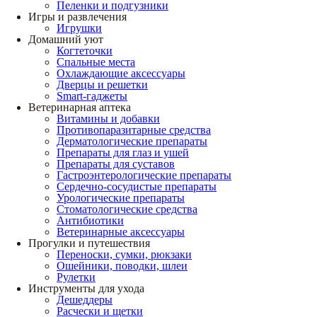
Пеленки и подгузники
Игры и развлечения
Игрушки
Домашний уют
Когтеточки
Спальные места
Охлаждающие аксессуары
Дверцы и решетки
Smart-гаджеты
Ветеринарная аптека
Витамины и добавки
Противопаразитарные средства
Дерматологические препараты
Препараты для глаз и ушей
Препараты для суставов
Гастроэнтерологические препараты
Сердечно-сосудистые препараты
Урологические препараты
Стоматологические средства
Антибиотики
Ветеринарные аксессуары
Прогулки и путешествия
Переноски, сумки, рюкзаки
Ошейники, поводки, шлеи
Рулетки
Инструменты для ухода
Дешеддеры
Расчески и щетки