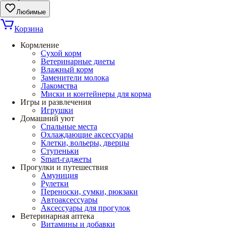
Любимые
Корзина
Кормление
Сухой корм
Ветеринарные диеты
Влажный корм
Заменители молока
Лакомства
Миски и контейнеры для корма
Игры и развлечения
Игрушки
Домашний уют
Спальные места
Охлаждающие аксессуары
Клетки, вольеры, дверцы
Ступеньки
Smart-гаджеты
Прогулки и путешествия
Амуниция
Рулетки
Переноски, сумки, рюкзаки
Автоаксессуары
Аксессуары для прогулок
Ветеринарная аптека
Витамины и добавки