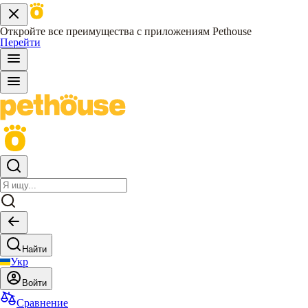
Откройте все преимущества с приложениям Pethouse
Перейти
Найти
Укр
Войти
Сравнение