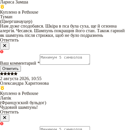
Лариса Замша
Куплено в Pethouse
Туман
(
Цвергшнауцер
)
Нам дуже сподобався. Шкіра в пса була суха, ще й сезонна
алергія. Чесався. Шампунь покращив його стан. Також гарний
як шампунь після стрижки, щоб не було подразнень
Ответить
Ваш комментарий
*
Ответить
2 августа 2026, 10:55
Олександра Харитонова
Куплено в Pethouse
Лапік
(
Французский бульдог
)
Чудовий шампунь!
Ответить