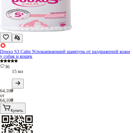
Douxo S3 Calm Успокаивающий шампунь от раздражений кожи
у собак и кошек
36
15 мл
64,10
₴
от
64,10
₴
Купить