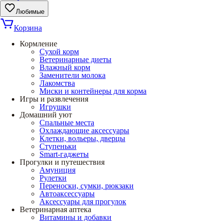
Любимые
Корзина
Кормление
Сухой корм
Ветеринарные диеты
Влажный корм
Заменители молока
Лакомства
Миски и контейнеры для корма
Игры и развлечения
Игрушки
Домашний уют
Спальные места
Охлаждающие аксессуары
Клетки, вольеры, дверцы
Ступеньки
Smart-гаджеты
Прогулки и путешествия
Амуниция
Рулетки
Переноски, сумки, рюкзаки
Автоаксессуары
Аксессуары для прогулок
Ветеринарная аптека
Витамины и добавки