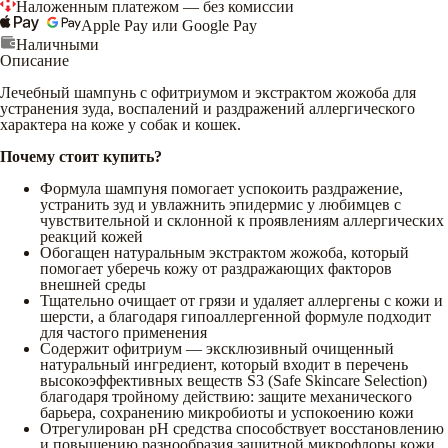
Наложенным платежом — без комиссии
Apple Pay или Google Pay
Наличными
Описание
Лечебный шампунь с офитриумом и экстрактом жожоба для
устранения зуда, воспалений и раздражений аллергического
характера на коже у собак и кошек.
Почему стоит купить?
Формула шампуня помогает успокоить раздражение,
устранить зуд и увлажнить эпидермис у любимцев с
чувствительной и склонной к проявлениям аллергических
реакций кожей
Обогащен натуральным экстрактом жожоба, который
помогает уберечь кожу от раздражающих факторов
внешней среды
Тщательно очищает от грязи и удаляет аллергены с кожи и
шерсти, а благодаря гипоаллергенной формуле подходит
для частого применения
Содержит офитриум — эксклюзивный очищенный
натуральный ингредиент, который входит в перечень
высокоэффективных веществ S3 (Safe Skincare Selection)
благодаря тройному действию: защите механического
барьера, сохранению микробиоты и успокоению кожи
Отрегулирован pH средства способствует восстановлению
и повышению разнообразия защитной микрофлоры кожи