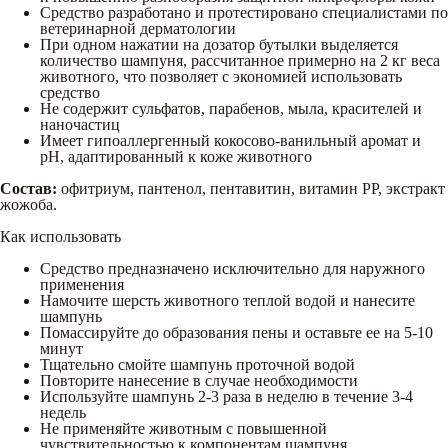
Средство разработано и протестировано специалистами по
ветеринарной дерматологии
При одном нажатии на дозатор бутылки выделяется
количество шампуня, рассчитанное примерно на 2 кг веса
животного, что позволяет с экономией использовать
средство
Не содержит сульфатов, парабенов, мыла, красителей и
наночастиц
Имеет гипоаллергенный кокосово-ванильный аромат и
рН, адаптированный к коже животного
Состав:
офитриум, пантенол, пентавитин, витамин PP, экстракт
жожоба.
Как использовать
Средство предназначено исключительно для наружного
применения
Намочите шерсть животного теплой водой и нанесите
шампунь
Помассируйте до образования пены и оставьте ее на 5-10
минут
Тщательно смойте шампунь проточной водой
Повторите нанесение в случае необходимости
Используйте шампунь 2-3 раза в неделю в течение 3-4
недель
Не применяйте животным с повышенной
чувствительностью к компонентам шампуня