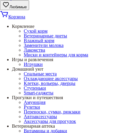
Любимые
Корзина
Кормление
Сухой корм
Ветеринарные диеты
Влажный корм
Заменители молока
Лакомства
Миски и контейнеры для корма
Игры и развлечения
Игрушки
Домашний уют
Спальные места
Охлаждающие аксессуары
Клетки, вольеры, дверцы
Ступеньки
Smart-гаджеты
Прогулки и путешествия
Амуниция
Рулетки
Переноски, сумки, рюкзаки
Автоаксессуары
Аксессуары для прогулок
Ветеринарная аптека
Витамины и добавки