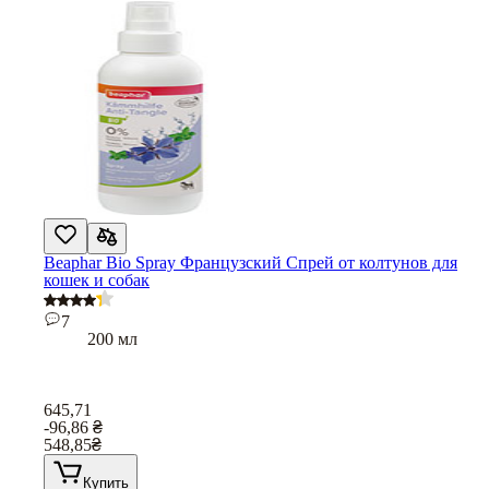
Beaphar Bio Spray Французский Cпрей от колтунов для
кошек и собак
7
200 мл
645,71
-96,86
₴
548,85
₴
Купить