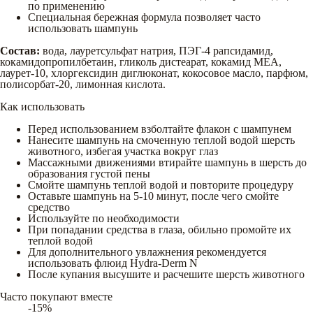
по применению
Специальная бережная формула позволяет часто
использовать шампунь
Состав:
вода, лауретсульфат натрия, ПЭГ-4 рапсидамид,
кокамидопропилбетаин, гликоль дистеарат, кокамид МЕА,
лаурет-10, хлоргексидин диглюконат, кокосовое масло, парфюм,
полисорбат-20, лимонная кислота.
Как использовать
Перед использованием взболтайте флакон с шампунем
Нанесите шампунь на смоченную теплой водой шерсть
животного, избегая участка вокруг глаз
Массажными движениями втирайте шампунь в шерсть до
образования густой пены
Смойте шампунь теплой водой и повторите процедуру
Оставьте шампунь на 5-10 минут, после чего смойте
средство
Используйте по необходимости
При попадании средства в глаза, обильно промойте их
теплой водой
Для дополнительного увлажнения рекомендуется
использовать флюид Hydra-Derm N
После купания высушите и расчешите шерсть животного
Часто покупают вместе
-15%