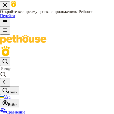
Откройте все преимущества с приложениям Pethouse
Перейти
Найти
Укр
Войти
Сравнение