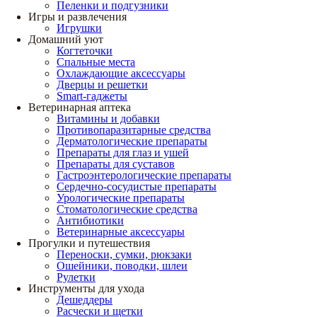
Пеленки и подгузники
Игры и развлечения
Игрушки
Домашний уют
Когтеточки
Спальные места
Охлаждающие аксессуары
Дверцы и решетки
Smart-гаджеты
Ветеринарная аптека
Витамины и добавки
Противопаразитарные средства
Дерматологические препараты
Препараты для глаз и ушей
Препараты для суставов
Гастроэнтерологические препараты
Сердечно-сосудистые препараты
Урологические препараты
Стоматологические средства
Антибиотики
Ветеринарные аксессуары
Прогулки и путешествия
Переноски, сумки, рюкзаки
Ошейники, поводки, шлеи
Рулетки
Инструменты для ухода
Дешеддеры
Расчески и щетки