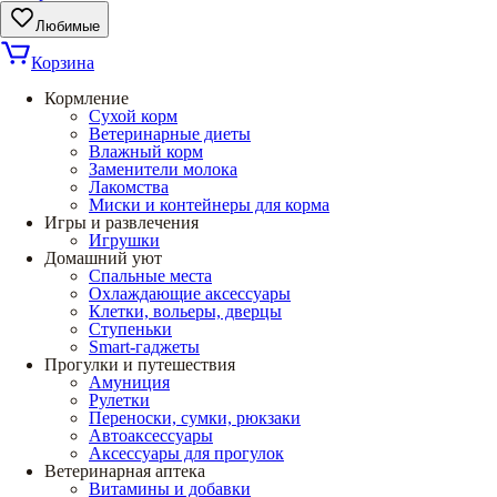
Любимые
Корзина
Кормление
Сухой корм
Ветеринарные диеты
Влажный корм
Заменители молока
Лакомства
Миски и контейнеры для корма
Игры и развлечения
Игрушки
Домашний уют
Спальные места
Охлаждающие аксессуары
Клетки, вольеры, дверцы
Ступеньки
Smart-гаджеты
Прогулки и путешествия
Амуниция
Рулетки
Переноски, сумки, рюкзаки
Автоаксессуары
Аксессуары для прогулок
Ветеринарная аптека
Витамины и добавки