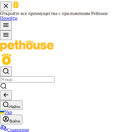
Откройте все преимущества с приложениям Pethouse
Перейти
Найти
Укр
Войти
Сравнение