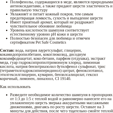
Полифенолы, содержащиеся в меде, являются природными
антиоксидантами, а также придают шерсти эластичность и
правильную текстуру
Увлажняет и питает кожный покров, тем самым
предотвращая ломкость, сухость и выпадение шерсти
Имеет приятный аромат, который не раздражает
чувствительное обоняние любимца
Уровень кислотности шампуня соответствует
естественному уровню рН кожи и шерсти
Полностью безопасен для любимца и отмечен
сертификатом Pet Safe Cosmetics
Состав:
вода, натрия лауретсульфат, глицерин,
кокамидопропилбетаин, кокоглюкозид, дисодиум
кокоамфодиацетат, коко-бетаин, парфюм (отдушка), экстракт
меда, гуар гидроксипропилтримониум хлорид, лимонная
кислота, натрия бензотриазолил бутилфенол сульфонат, трис
(тетраметилгидроксипиперидинол) цитрат, феноксиэтанол,
этилгексилглицерин, кумарин, бензилсалицилат, гексил
коричный, лимонен, линалоол, CI 19140.
Как использовать
Разведите необходимое количество шампуня в пропорциях
от 1:3 до 1:5 с теплой водой и равномерно нанесите его на
увлажненную шерсть зверька аккуратными массажными
движениями, двигаясь по росту шерсти. Оставьте на 3
минуты для действия, после чего тщательно смойте теплой