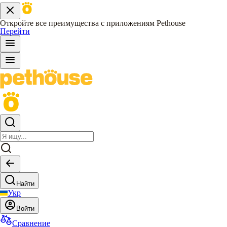
Откройте все преимущества с приложениям Pethouse
Перейти
Найти
Укр
Войти
Сравнение