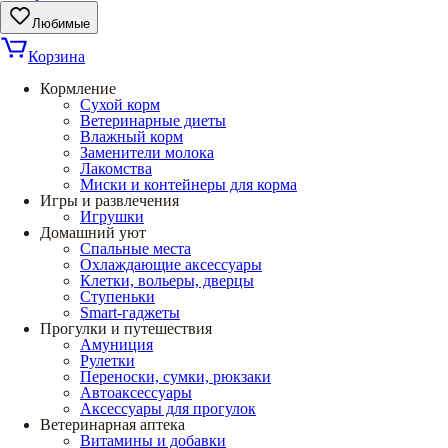
Любимые
Корзина
Кормление
Сухой корм
Ветеринарные диеты
Влажный корм
Заменители молока
Лакомства
Миски и контейнеры для корма
Игры и развлечения
Игрушки
Домашний уют
Спальные места
Охлаждающие аксессуары
Клетки, вольеры, дверцы
Ступеньки
Smart-гаджеты
Прогулки и путешествия
Амуниция
Рулетки
Переноски, сумки, рюкзаки
Автоаксессуары
Аксессуары для прогулок
Ветеринарная аптека
Витамины и добавки