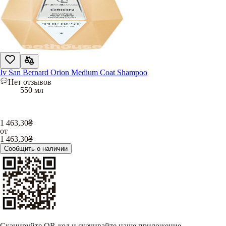
Iv San Bernard Orion Medium Coat Shampoo
Нет отзывов
550 мл
1 463,30
₴
от
1 463,30
₴
Сообщить о наличии
Сканируйте QR-код и скачивайте наше приложение