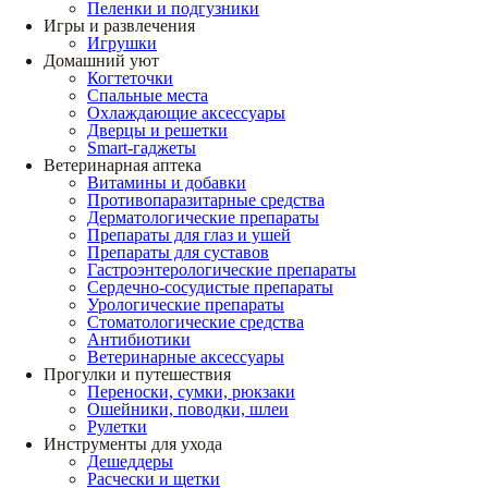
Пеленки и подгузники
Игры и развлечения
Игрушки
Домашний уют
Когтеточки
Спальные места
Охлаждающие аксессуары
Дверцы и решетки
Smart-гаджеты
Ветеринарная аптека
Витамины и добавки
Противопаразитарные средства
Дерматологические препараты
Препараты для глаз и ушей
Препараты для суставов
Гастроэнтерологические препараты
Сердечно-сосудистые препараты
Урологические препараты
Стоматологические средства
Антибиотики
Ветеринарные аксессуары
Прогулки и путешествия
Переноски, сумки, рюкзаки
Ошейники, поводки, шлеи
Рулетки
Инструменты для ухода
Дешеддеры
Расчески и щетки