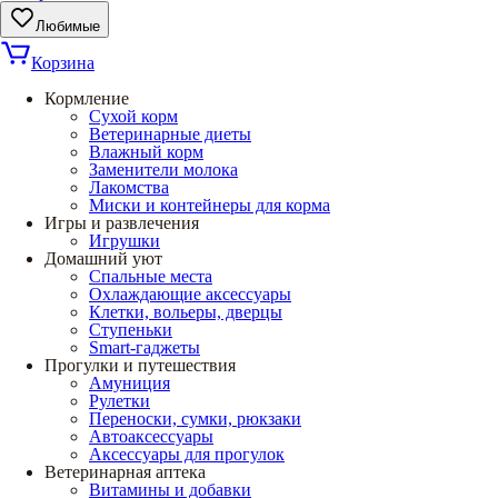
Любимые
Корзина
Кормление
Сухой корм
Ветеринарные диеты
Влажный корм
Заменители молока
Лакомства
Миски и контейнеры для корма
Игры и развлечения
Игрушки
Домашний уют
Спальные места
Охлаждающие аксессуары
Клетки, вольеры, дверцы
Ступеньки
Smart-гаджеты
Прогулки и путешествия
Амуниция
Рулетки
Переноски, сумки, рюкзаки
Автоаксессуары
Аксессуары для прогулок
Ветеринарная аптека
Витамины и добавки