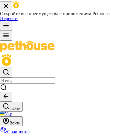
Откройте все преимущества с приложениям Pethouse
Перейти
Найти
Укр
Войти
Сравнение