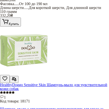
Фасовка
.....
От 100 до 190 мл
Длина шерсти
.....
Для короткой шерсти
,
Для длинной шерсти
110 грамм
332,20
₴
Купить
HealthyDoggo Sensitive Skin Шампунь-мыло для чувствительной
кожи собак
1
Код товара:
18171
Шампунь-мыло с органическими ингредиентами для ухода за