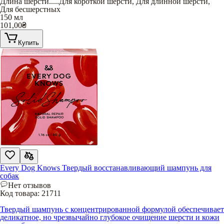
Длина шерсти
.....
Для короткой шерсти
,
Для длинной шерсти
,
Для бесшерстных
150 мл
101,00
₴
Купить
Every Dog Knows Твердый восстанавливающий шампунь для
собак
Нет отзывов
Код товара:
21711
Твердый шампунь с концентрированной формулой обеспечивает
деликатное, но чрезвычайно глубокое очищение шерсти и кожи