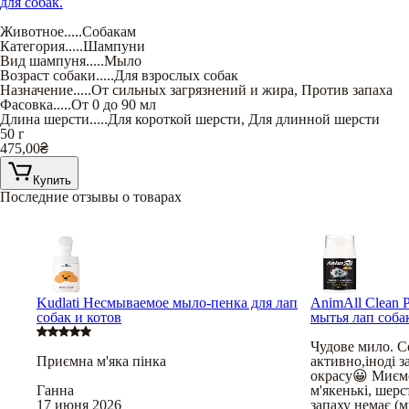
для собак.
Животное
.....
Собакам
Категория
.....
Шампуни
Вид шампуня
.....
Мыло
Возраст собаки
.....
Для взрослых собак
Назначение
.....
От сильных загрязнений и жира
,
Против запаха
Фасовка
.....
От 0 до 90 мл
Длина шерсти
.....
Для короткой шерсти
,
Для длинной шерсти
50 г
475,00
₴
Купить
Последние отзывы о товарах
Kudlati Несмываемое мыло-пенка для лап
AnimAll Clean 
собак и котов
мытья лап соба
Чудове мило. С
Приємна м'яка пінка
активно,іноді з
окрасу😀 Миємо
Ганна
м'якенькі, шерс
17 июня 2026
запаху немає (м