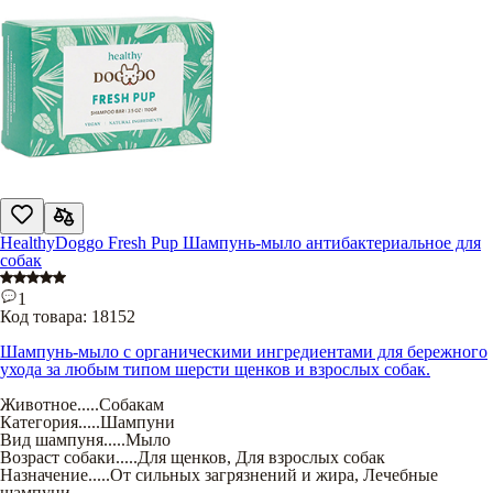
HealthyDoggo Fresh Pup Шампунь-мыло антибактериальное для
собак
1
Код товара:
18152
Шампунь-мыло с органическими ингредиентами для бережного
ухода за любым типом шерсти щенков и взрослых собак.
Животное
.....
Собакам
Категория
.....
Шампуни
Вид шампуня
.....
Мыло
Возраст собаки
.....
Для щенков
,
Для взрослых собак
Назначение
.....
От сильных загрязнений и жира
,
Лечебные
шампуни