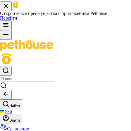
Откройте все преимущества с приложениям Pethouse
Перейти
Найти
Укр
Войти
Сравнение