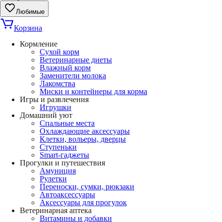
Любимые
Корзина
Кормление
Сухой корм
Ветеринарные диеты
Влажный корм
Заменители молока
Лакомства
Миски и контейнеры для корма
Игры и развлечения
Игрушки
Домашний уют
Спальные места
Охлаждающие аксессуары
Клетки, вольеры, дверцы
Ступеньки
Smart-гаджеты
Прогулки и путешествия
Амуниция
Рулетки
Переноски, сумки, рюкзаки
Автоаксессуары
Аксессуары для прогулок
Ветеринарная аптека
Витамины и добавки