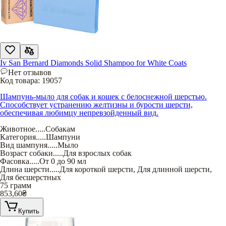
Iv San Bernard Diamonds Solid Shampoo for White Coats
Нет отзывов
Код товара:
19057
Шампунь-мыло для собак и кошек с белоснежной шерстью.
Способствует устранению желтизны и бурости шерсти,
обеспечивая любимцу непревзойденный вид.
Животное
.....
Собакам
Категория
.....
Шампуни
Вид шампуня
.....
Мыло
Возраст собаки
.....
Для взрослых собак
Фасовка
.....
От 0 до 90 мл
Длина шерсти
.....
Для короткой шерсти
,
Для длинной шерсти
,
Для бесшерстных
75 грамм
853,60
₴
Купить