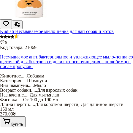
Kudlati Несмываемое мыло-пенка для лап собак и котов
6
Код товара:
21069
Несмываемое антибактериальное и увлажняющее мыло-пенка со
щеточкой для быстрого и деликатного очищения лап любимцев
после прогулок.
Животное
.....
Собакам
Категория
.....
Шампуни
Вид шампуня
.....
Мыло
Возраст собаки
.....
Для взрослых собак
Назначение
.....
Для мытья лап
Фасовка
.....
От 100 до 190 мл
Длина шерсти
.....
Для короткой шерсти
,
Для длинной шерсти
150 мл
370,00
₴
Купить