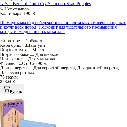
Iv San Bernard Don’t Cry Shampoo-Soap Puppies
Нет отзывов
Код товара:
19058
Шампунь-мыло для бережного очищения кожи и шерсти щенков
и котят всех пород. Подходит для тщательного промывания
морды и ежедневного мытья лап.
Животное
.....
Собакам
Категория
.....
Шампуни
Вид шампуня
.....
Мыло
Возраст собаки
.....
Для щенков
Назначение
.....
Для мытья лап
Фасовка
.....
От 0 до 90 мл
Длина шерсти
.....
Для короткой шерсти
,
Для длинной шерсти
,
Для бесшерстных
75 грамм
853,60
₴
Купить