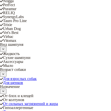
Nogga
PerFect
Puramur
RELIQ
SynergyLabs
Tauro Pro Line
Trixie
Urban Dog
Vet's Best
Virbac
Vitomax
Вид шампуня
Жидкость
Сухие шампуни
Аксессуары
Мыло
Возраст собаки
Для взрослых собак
Для щенков
Назначение
От блох и клещей
От колтунов
От сильных загрязнений и жира
Гипоаллергенные