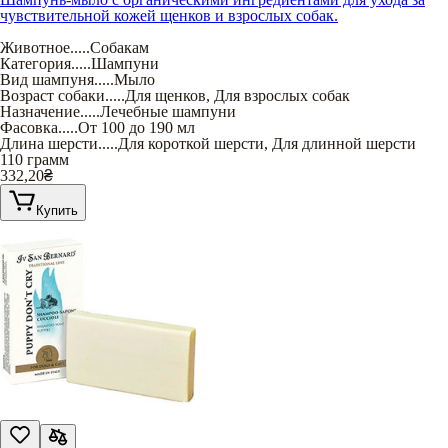
чувствительной кожей щенков и взрослых собак.
Животное
.....
Собакам
Категория
.....
Шампуни
Вид шампуня
.....
Мыло
Возраст собаки
.....
Для щенков
,
Для взрослых собак
Назначение
.....
Лечебные шампуни
Фасовка
.....
От 100 до 190 мл
Длина шерсти
.....
Для короткой шерсти
,
Для длинной шерсти
110 грамм
332,20
₴
Купить