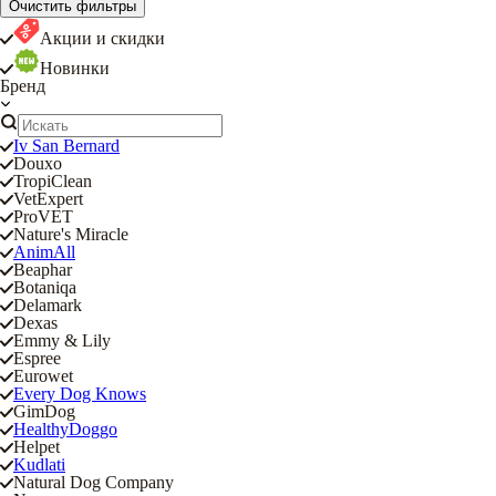
Очистить фильтры
Акции и скидки
Новинки
Бренд
Iv San Bernard
Douxo
TropiClean
VetExpert
ProVET
Nature's Miracle
AnimAll
Beaphar
Botaniqa
Delamark
Dexas
Emmy & Lily
Espree
Eurowet
Every Dog Knows
GimDog
HealthyDoggo
Helpet
Kudlati
Natural Dog Company