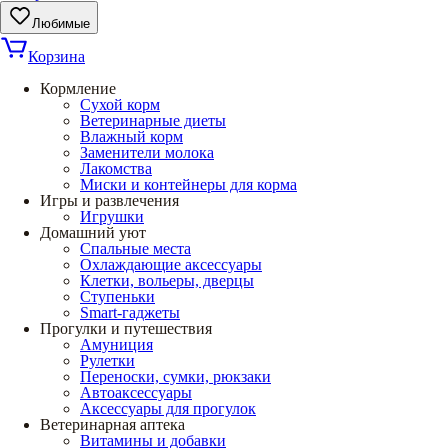
Любимые
Корзина
Кормление
Сухой корм
Ветеринарные диеты
Влажный корм
Заменители молока
Лакомства
Миски и контейнеры для корма
Игры и развлечения
Игрушки
Домашний уют
Спальные места
Охлаждающие аксессуары
Клетки, вольеры, дверцы
Ступеньки
Smart-гаджеты
Прогулки и путешествия
Амуниция
Рулетки
Переноски, сумки, рюкзаки
Автоаксессуары
Аксессуары для прогулок
Ветеринарная аптека
Витамины и добавки