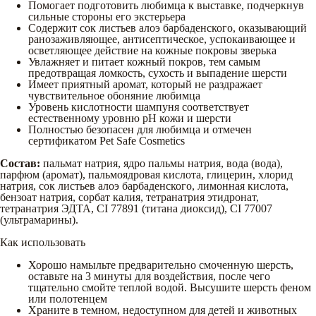
Помогает подготовить любимца к выставке, подчеркнув
сильные стороны его экстерьера
Содержит сок листьев алоэ барбаденского, оказывающий
ранозаживляющее, антисептическое, успокаивающее и
осветляющее действие на кожные покровы зверька
Увлажняет и питает кожный покров, тем самым
предотвращая ломкость, сухость и выпадение шерсти
Имеет приятный аромат, который не раздражает
чувствительное обоняние любимца
Уровень кислотности шампуня соответствует
естественному уровню рН кожи и шерсти
Полностью безопасен для любимца и отмечен
сертификатом Pet Safe Cosmetics
Состав:
пальмат натрия, ядро пальмы натрия, вода (вода),
парфюм (аромат), пальмоядровая кислота, глицерин, хлорид
натрия, сок листьев алоэ барбаденского, лимонная кислота,
бензоат натрия, сорбат калия, тетранатрия этидронат,
тетранатрия ЭДТА, CI 77891 (титана диоксид), CI 77007
(ультрамарины).
Как использовать
Хорошо намыльте предварительно смоченную шерсть,
оставьте на 3 минуты для воздействия, после чего
тщательно смойте теплой водой. Высушите шерсть феном
или полотенцем
Храните в темном, недоступном для детей и животных