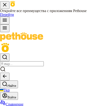
Откройте все преимущества с приложениям Pethouse
Перейти
Найти
Укр
Войти
Сравнение