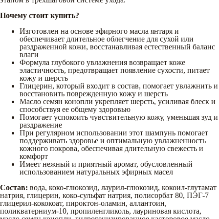
Почему стоит купить?
Изготовлен на основе эфирного масла янтаря и
обеспечивает длительное облегчение для сухой или
раздраженной кожи, восстанавливая естественный баланс
влаги
Формула глубокого увлажнения возвращает коже
эластичность, предотвращает появление сухости, питает
кожу и шерсть
Глицерин, который входит в состав, помогает увлажнить и
восстановить поврежденную кожу и шерсть
Масло семян конопли укрепляет шерсть, усиливая блеск и
способствуя ее общему здоровью
Помогает успокоить чувствительную кожу, уменьшая зуд и
раздражение
При регулярном использовании этот шампунь помогает
поддерживать здоровье и оптимальную увлажненность
кожного покрова, обеспечивая длительную свежесть и
комфорт
Имеет нежный и приятный аромат, обусловленный
использованием натуральных эфирных масел
Состав:
вода, коко-глюкозид, лаурил-глюкозид, кокоил-глутамат
натрия, глицерин, коко-сульфат натрия, полисорбат 80, ПЭГ-7
глицерил-кококоат, пироктон-оламин, аллантоин,
поликватерниум-10, пропиленгликоль, лауриновая кислота,
масло семян конопли, гидрогенизированное касторовое масло