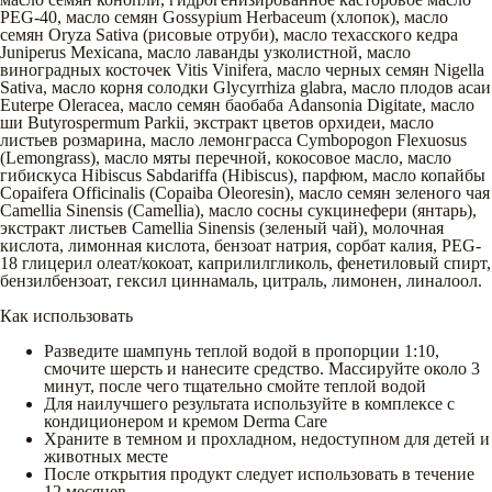
PEG-40, масло семян Gossypium Herbaceum (хлопок), масло
семян Oryza Sativa (рисовые отруби), масло техасского кедра
Juniperus Mexicana, масло лаванды узколистной, масло
виноградных косточек Vitis Vinifera, масло черных семян Nigella
Sativa, масло корня солодки Glycyrrhiza glabra, масло плодов асаи
Euterpe Oleracea, масло семян баобаба Adansonia Digitate, масло
ши Butyrospermum Parkii, экстракт цветов орхидеи, масло
листьев розмарина, масло лемонграсса Cymbopogon Flexuosus
(Lemongrass), масло мяты перечной, кокосовое масло, масло
гибискуса Hibiscus Sabdariffa (Hibiscus), парфюм, масло копайбы
Copaifera Officinalis (Copaiba Oleoresin), масло семян зеленого чая
Camellia Sinensis (Camellia), масло сосны сукцинефери (янтарь),
экстракт листьев Camellia Sinensis (зеленый чай), молочная
кислота, лимонная кислота, бензоат натрия, сорбат калия, PEG-
18 глицерил олеат/кокоат, каприлилгликоль, фенетиловый спирт,
бензилбензоат, гексил циннамаль, цитраль, лимонен, линалоол.
Как использовать
Разведите шампунь теплой водой в пропорции 1:10,
смочите шерсть и нанесите средство. Массируйте около 3
минут, после чего тщательно смойте теплой водой
Для наилучшего результата используйте в комплексе с
кондиционером и кремом Derma Care
Храните в темном и прохладном, недоступном для детей и
животных месте
После открытия продукт следует использовать в течение
12 месяцев