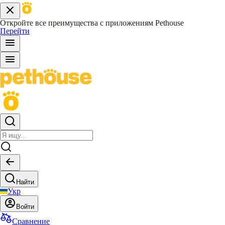
Откройте все преимущества с приложениям Pethouse
Перейти
Найти
Укр
Войти
Сравнение