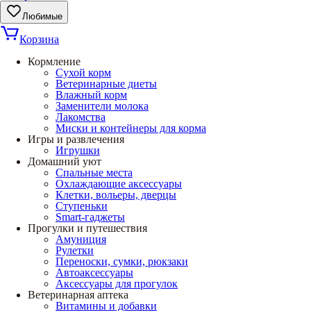
Любимые
Корзина
Кормление
Сухой корм
Ветеринарные диеты
Влажный корм
Заменители молока
Лакомства
Миски и контейнеры для корма
Игры и развлечения
Игрушки
Домашний уют
Спальные места
Охлаждающие аксессуары
Клетки, вольеры, дверцы
Ступеньки
Smart-гаджеты
Прогулки и путешествия
Амуниция
Рулетки
Переноски, сумки, рюкзаки
Автоаксессуары
Аксессуары для прогулок
Ветеринарная аптека
Витамины и добавки