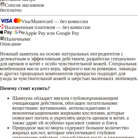
Список магазинов
бесплатно
Visa/Mastercard — без комиссии
Наложенным платежом — без комиссии
Apple Pay или Google Pay
Наличными
Описание
Нежный шампунь на основе натуральных ингредиентов с
деликатным и эффективным действием, разработан специально
для щенков и котят с особо чувствительной кожей. Специальная
комбинация масла алоэ вера, эфирного масла ромашки, лаванды
и других природных компонентов прекрасно подходит для
ухода за чувствительной кожей и шерстью маленьких любимцев.
Почему стоит купить?
Шампунь обладает мягким глубокопроникающим
очищающим действием, обогащен питательными
веществами: витаминами, антиоксидантами и
мононенасыщенными жирными кислотами, которые
помогают питать и укреплять шерсть щенков и котят, а
также дарят ей особенно красивое сияние и блеск
Природное масло мирта содержит большое количество
жирных кислот, которые обеспечивают глубокое
очищающее действие, способствуют росту и увеличению