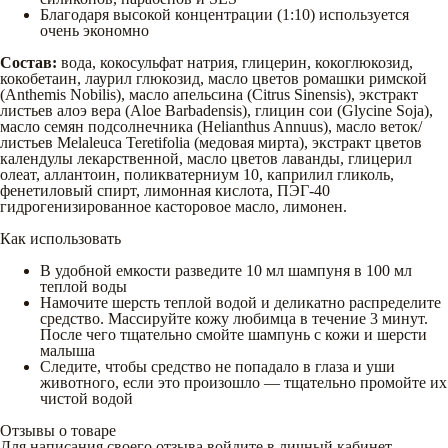
Благодаря высокой концентрации (1:10) используется
очень экономно
Состав:
вода, кокосульфат натрия, глицерин, кокоглюкозид,
кокобетаин, лаурил глюкозид, масло цветов ромашки римской
(Anthemis Nobilis), масло апельсина (Citrus Sinensis), экстракт
листьев алоэ вера (Aloe Barbadensis), глицин сои (Glycine Soja),
масло семян подсолнечника (Helianthus Annuus), масло веток/
листьев Melaleuca Teretifolia (медовая мирта), экстракт цветов
календулы лекарственной, масло цветов лаванды, глицерил
олеат, аллантоин, поликватерниум 10, каприлил гликоль,
фенетиловый спирт, лимонная кислота, ПЭГ-40
гидрогенизированное касторовое масло, лимонен.
Как использовать
В удобной емкости разведите 10 мл шампуня в 100 мл
теплой воды
Намочите шерсть теплой водой и деликатно распределите
средство. Массируйте кожу любимца в течение 3 минут.
После чего тщательно смойте шампунь с кожи и шерсти
малыша
Следите, чтобы средство не попадало в глаза и уши
животного, если это произошло — тщательно промойте их
чистой водой
Отзывы о товаре
Для написания своего отзыва войдите в личный кабинет