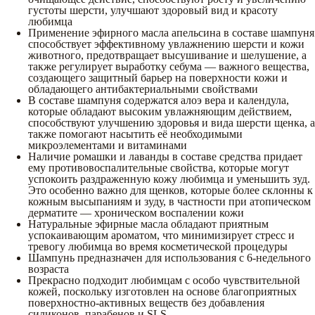
густоты шерсти, улучшают здоровый вид и красоту
любимца
Применение эфирного масла апельсина в составе шампуня
способствует эффективному увлажнению шерсти и кожи
животного, предотвращает высушивание и шелушение, а
также регулирует выработку себума — важного вещества,
создающего защитный барьер на поверхности кожи и
обладающего антибактериальными свойствами
В составе шампуня содержатся алоэ вера и календула,
которые обладают высоким увлажняющим действием,
способствуют улучшению здоровья и вида шерсти щенка, а
также помогают насытить её необходимыми
микроэлементами и витаминами
Наличие ромашки и лаванды в составе средства придает
ему противовоспалительные свойства, которые могут
успокоить раздраженную кожу любимца и уменьшить зуд.
Это особенно важно для щенков, которые более склонны к
кожным высыпаниям и зуду, в частности при атопическом
дерматите — хроническом воспалении кожи
Натуральные эфирные масла обладают приятным
успокаивающим ароматом, что минимизирует стресс и
тревогу любимца во время косметической процедуры
Шампунь предназначен для использования с 6-недельного
возраста
Прекрасно подходит любимцам с особо чувствительной
кожей, поскольку изготовлен на основе благоприятных
поверхностно-активных веществ без добавления
силиконов, парабенов и SLS