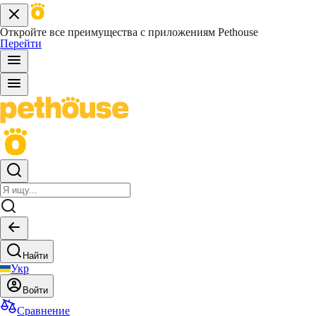
Откройте все преимущества с приложениям Pethouse
Перейти
Найти
Укр
Войти
Сравнение