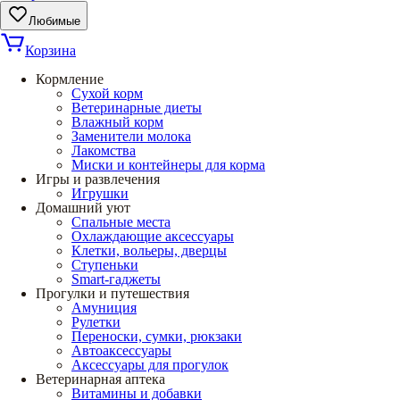
Любимые
Корзина
Кормление
Сухой корм
Ветеринарные диеты
Влажный корм
Заменители молока
Лакомства
Миски и контейнеры для корма
Игры и развлечения
Игрушки
Домашний уют
Спальные места
Охлаждающие аксессуары
Клетки, вольеры, дверцы
Ступеньки
Smart-гаджеты
Прогулки и путешествия
Амуниция
Рулетки
Переноски, сумки, рюкзаки
Автоаксессуары
Аксессуары для прогулок
Ветеринарная аптека
Витамины и добавки