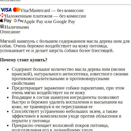
Visa/Mastercard — без комиссии
Наложенным платежом — без комиссии
Apple Pay или Google Pay
Наличными
Описание
Мягкий шампунь с большим содержанием масла дерева ним для
собак. Очень бережно воздействует на кожу питомца,
успокаивает ее и делает шерсть собаки более блестящей.
Почему стоит купить?
Содержит большое количество масла дерева ним (мелии
иранской), натурального антисептика, известного своими
противовоспалительными и противовирусными
свойствами
Предотвращает заражение собаки паразитами, при этом
очень мягко воздействует на ее кожу
Входящие в состав шампуня ингредиенты позволяют
быстро и бережно удалить воспаления и высыпания на
коже, не травмируя и не пересушивая ее
Способствует устранению небольших экзем, а также
эффективен в комплексном уходе против облысения и
перхоти у питомца
Прекрасно очищает волосяной покров питомца,
подготавливая его к дальнейшему уходу