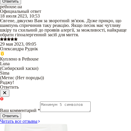
Ответить
pethouse.ua
Официальный ответ
18 июля 2023, 10:53
Євгене, дякуємо Вам за зворотний зв'язок. Дуже прикро, що
шампунь спричинив таку реакцію. Якщо песик має чутливу
шкіру та схильний до проявів алергії, за можливості, найкраще
обрати гіпоалергенний засіб для миття.
29 мая 2023, 09:05
Олександра Руднік
Куплено в Pethouse
Luna
(
Сибирский хаски
)
Sima
(
Метис (Нет породы)
)
Раджу!
Ответить
Ваш комментарий
*
Ответить
Читать все отзывы