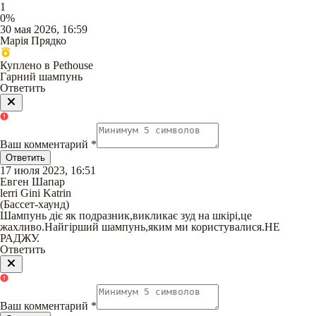
1
0
%
30 мая 2026, 16:59
Марія Прядко
Куплено в Pethouse
Гарний шампунь
Ответить
Ваш комментарий
*
Ответить
17 июля 2023, 16:51
Евген Шапар
lerri Gini Katrin
(
Бассет-хаунд
)
Шампунь діє як подразник,викликає зуд на шкірі,це
жахливо.Найгірший шампунь,яким ми користувалися.НЕ
РАДЖУ.
Ответить
Ваш комментарий
*