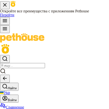
Откройте все преимущества с приложениям Pethouse
Перейти
Найти
Укр
Войти
Сравнение