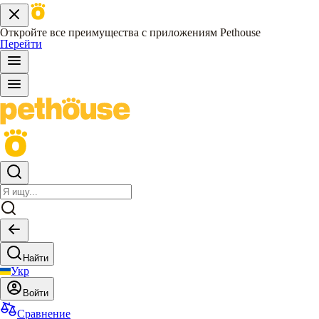
Откройте все преимущества с приложениям Pethouse
Перейти
Найти
Укр
Войти
Сравнение