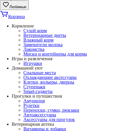
Любимые
Корзина
Кормление
Сухой корм
Ветеринарные диеты
Влажный корм
Заменители молока
Лакомства
Миски и контейнеры для корма
Игры и развлечения
Игрушки
Домашний уют
Спальные места
Охлаждающие аксессуары
Клетки, вольеры, дверцы
Ступеньки
Smart-гаджеты
Прогулки и путешествия
Амуниция
Рулетки
Переноски, сумки, рюкзаки
Автоаксессуары
Аксессуары для прогулок
Ветеринарная аптека
Витамины и добавки