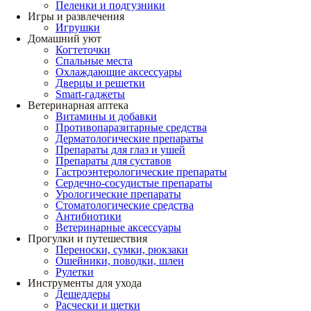
Пеленки и подгузники
Игры и развлечения
Игрушки
Домашний уют
Когтеточки
Спальные места
Охлаждающие аксессуары
Дверцы и решетки
Smart-гаджеты
Ветеринарная аптека
Витамины и добавки
Противопаразитарные средства
Дерматологические препараты
Препараты для глаз и ушей
Препараты для суставов
Гастроэнтерологические препараты
Сердечно-сосудистые препараты
Урологические препараты
Стоматологические средства
Антибиотики
Ветеринарные аксессуары
Прогулки и путешествия
Переноски, сумки, рюкзаки
Ошейники, поводки, шлеи
Рулетки
Инструменты для ухода
Дешеддеры
Расчески и щетки