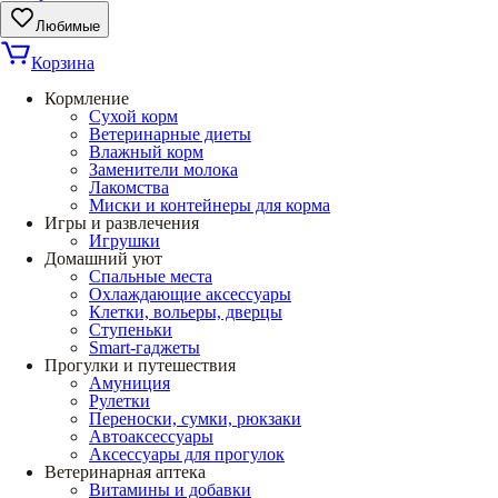
Любимые
Корзина
Кормление
Сухой корм
Ветеринарные диеты
Влажный корм
Заменители молока
Лакомства
Миски и контейнеры для корма
Игры и развлечения
Игрушки
Домашний уют
Спальные места
Охлаждающие аксессуары
Клетки, вольеры, дверцы
Ступеньки
Smart-гаджеты
Прогулки и путешествия
Амуниция
Рулетки
Переноски, сумки, рюкзаки
Автоаксессуары
Аксессуары для прогулок
Ветеринарная аптека
Витамины и добавки