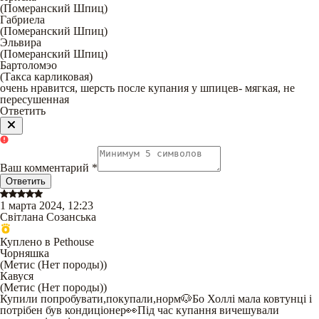
(
Померанский Шпиц
)
Габриела
(
Померанский Шпиц
)
Эльвира
(
Померанский Шпиц
)
Бартоломэо
(
Такса карликовая
)
очень нравится, шерсть после купания у шпицев- мягкая, не
пересушенная
Ответить
Ваш комментарий
*
Ответить
1 марта 2024, 12:23
Світлана Созанська
Куплено в Pethouse
Чорняшка
(
Метис (Нет породы)
)
Кавуся
(
Метис (Нет породы)
)
Купили попробувати,покупали,норм🐶Бо Холлі мала ковтунці і
потрібен був кондиціонер👀Під час купання вичешували