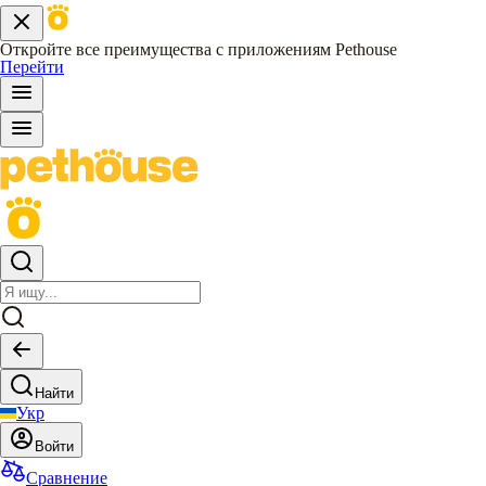
Откройте все преимущества с приложениям Pethouse
Перейти
Найти
Укр
Войти
Сравнение