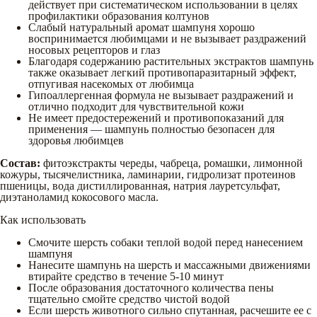
действует при систематическом использовании в целях
профилактики образования колтунов
Слабый натуральный аромат шампуня хорошо
воспринимается любимцами и не вызывает раздражений
носовых рецепторов и глаз
Благодаря содержанию растительных экстрактов шампунь
также оказывает легкий противопаразитарный эффект,
отпугивая насекомых от любимца
Гипоаллергенная формула не вызывает раздражений и
отлично подходит для чувствительной кожи
Не имеет предостережений и противопоказаний для
применения — шампунь полностью безопасен для
здоровья любимцев
Состав:
фитоэкстракты череды, чабреца, ромашки, лимонной
кожуры, тысячелистника, ламинарии, гидролизат протеинов
пшеницы, вода дистиллированная, натрия лауретсульфат,
диэтаноламид кокосового масла.
Как использовать
Смочите шерсть собаки теплой водой перед нанесением
шампуня
Нанесите шампунь на шерсть и массажными движениями
втирайте средство в течение 5-10 минут
После образования достаточного количества пены
тщательно смойте средство чистой водой
Если шерсть животного сильно спутанная, расчешите ее с