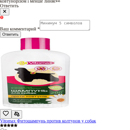
ковтунорізом і менше линяє👀
Ответить
Ваш комментарий
*
Ответить
Vitomax Фитошампунь против колтунов у собак