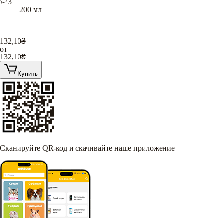
3
200 мл
132,10
₴
от
132,10
₴
Купить
Сканируйте QR-код и скачивайте наше приложение