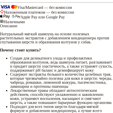
Visa/Mastercard — без комиссии
Наложенным платежом — без комиссии
Apple Pay или Google Pay
Наличными
Описание
Натуральный мягкий шампунь на основе полезных
растительных экстрактов с добавлением кондиционера против
спутывания шерсти и образования колтунов у собак.
Почему стоит купить?
Создан для деликатного ухода и профилактики
образования колтунов, ведь шампунь питает, разглаживает
и придает шерсти эластичность, а также устраняет сухость,
поддерживает рН баланс и дезинфицирует кожу
Содержит экстракты большого количества целебных трав,
которые чрезвычайно полезны для кожи и шерсти: череды,
чабреца, ромашки, лимонной кожуры, тысячелистника,
ламинарии и протеины пшеницы
Лекарственные травы обладают антисептическим
действием, способствуют увлажнению и заживлению
кожи, устраняют воспаления, насыщают и смягчают
шерсть, а также повышают барьерные функции организма
Подходит для всех типов шерсти благодаря мягкой
формуле и добавлению кондиционера, а лучше всего