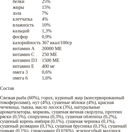
белки
25%
жиры
15%
зола
7%
клетчатка
4%
влажность
10%
кальций
1,3%
фосфор
0,9%
калорийность
367 ккал/100гр
витамин A
20000 ME
витамин C
250 ME
витамин D3
1500 ME
витамин E
400 мг
омега 3
0,6%
омега 6
1,6%
Состав
Свежая рыба (60%), горох, куриный жир (консервированный
токоферолами), нут (4%), сушеные яблоки (4%), красная
чечевица, тыква, масло лосося (3%), натуральные
ароматизаторы, морковь, сушеная яичная скорлупа, протеин
ряски (0,5%), спирулина (0,3%), сушеная облепиха (0,2%),
сушеный корень имбиря (0,1%), сушеная черника (0,1%),
сушеный розмарин (0,1%), сушеная брусника (0,1%), сушеный
тимьян (0,1%), глюкозамин (0,026%), зеленогубый моллюск