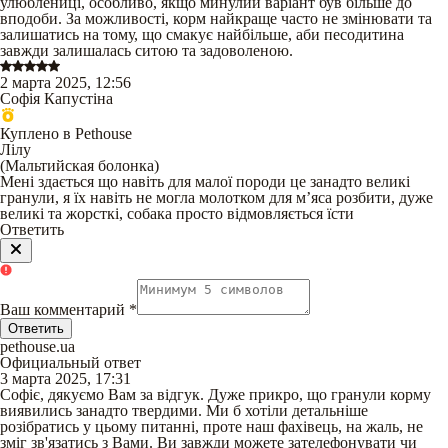
улюблениці, особливо, якщо минулий варіант був більше до
вподоби. За можливості, корм найкраще часто не змінювати та
залишатись на тому, що смакує найбільше, аби песодитина
завжди залишалась ситою та задоволеною.
2 марта 2025, 12:56
Софія Капустіна
Куплено в Pethouse
Лілу
(
Мальтийская болонка
)
Мені здається що навіть для малої породи це занадто великі
гранули, я їх навіть не могла молотком для мʼяса розбити, дуже
великі та жорсткі, собака просто відмовляється їсти
Ответить
Ваш комментарий
*
Ответить
pethouse.ua
Официальный ответ
3 марта 2025, 17:31
Софіє, дякуємо Вам за відгук. Дуже прикро, що гранули корму
виявились занадто твердими. Ми б хотіли детальніше
розібратись у цьому питанні, проте наш фахівець, на жаль, не
зміг зв'язатись з Вами. Ви завжди можете зателефонувати чи