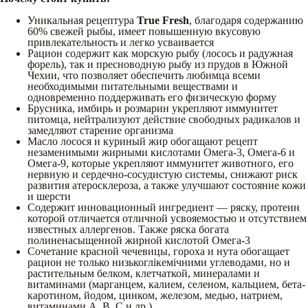
Уникальная рецептура
True Fresh
, благодаря содержанию
60% свежей рыбы, имеет повышенную вкусовую
привлекательность и легко усваивается
Рацион содержит как морскую рыбу (лосось и радужная
форель), так и пресноводную рыбу из прудов в Южной
Чехии, что позволяет обеспечить любимца всеми
необходимыми питательными веществами и
одновременно поддерживать его физическую форму
Брусника, имбирь и розмарин укрепляют иммунитет
питомца, нейтрализуют действие свободных радикалов и
замедляют старение организма
Масло лосося и куриный жир обогащают рецепт
незаменимыми жирными кислотами Омега-3, Омега-6 и
Омега-9, которые укрепляют иммунитет животного, его
нервную и сердечно-сосудистую системы, снижают риск
развития атеросклероза, а также улучшают состояние кожи
и шерсти
Содержит инновационный ингредиент — ряску, протеин
которой отличается отличной усвояемостью и отсутствием
известных аллергенов. Также ряска богата
полиненасыщенной жирной кислотой Омега-3
Сочетание красной чечевицы, гороха и нута обогащает
рацион не только низькоглікемічними углеводами, но и
растительным белком, клетчаткой, минералами и
витаминами (марганцем, калием, селеном, кальцием, бета-
каротином, йодом, цинком, железом, медью, натрием,
витаминами A, B, С и др.)