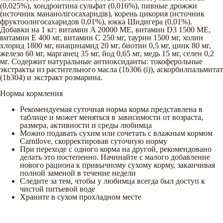
(0,025%), хондроитина сульфат (0,016%), пивные дрожжи
(источник мананолігосахаридів), корень цикория (источник
фруктоолигосахаридов 0,01%), юкка Шидигера (0,01%).
Добавки на 1 кг: витамин A 20000 МЕ, витамин D3 1500 МЕ,
витамин E 400 мг, витамин C 250 мг, таурин 1500 мг, холин
хлорид 1800 мг, ниацинамид 20 мг, биотин 0,5 мг, цинк 80 мг,
железо 60 мг, марганец 35 мг, йод 0,65 мг, медь 15 мг, селен 0,2
мг. Содержит натуральные антиоксиданты: токоферольные
экстракты из растительного масла (1b306 (i)), аскорбилпальмитат
(1b304) и экстракт розмарина.
Нормы кормления
Рекомендуемая суточная норма корма представлена в
таблице и может меняться в зависимости от возраста,
размера, активности и среды любимца
Можно подавать сухим или сочетать с влажным кормом
Carnilove, скорректировав суточную норму
При переходе с одного корма на другой, рекомендовано
делать это постепенно. Начинайте с малого добавление
нового рациона к привычному сухому корму, заканчивая
полной заменой в течение недели
Следите за тем, чтобы у любимца всегда был доступ к
чистой питьевой воде
Храните в сухом прохладном месте