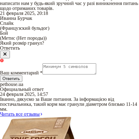
написати нам у будь-який зручний час у разі виникнення питань
щодо отриманих товарів.
21 февраля 2025, 20:18
Иванна Бурчак
Спайк
(
Французский бульдог
)
Бой
(
Метис (Нет породы)
)
Який розмір гранул?
Ответить
Ваш комментарий
*
Ответить
pethouse.ua
Официальный ответ
24 февраля 2025, 14:57
Іванно, дякуємо за Ваше питання. За інформацією від
постачальника, такий корм має гранули діаметром близько 11-14
мм.
Читать все отзывы