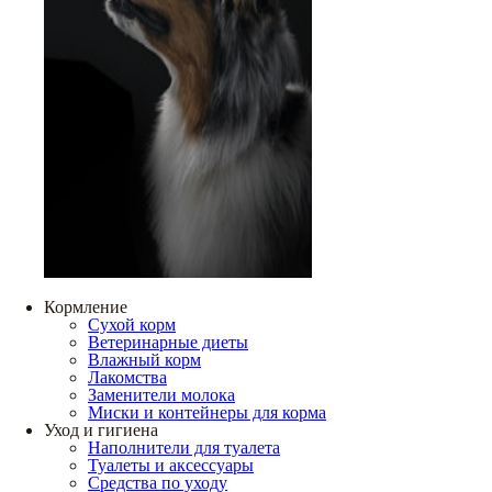
Кормление
Сухой корм
Ветеринарные диеты
Влажный корм
Лакомства
Заменители молока
Миски и контейнеры для корма
Уход и гигиена
Наполнители для туалета
Туалеты и аксессуары
Средства по уходу