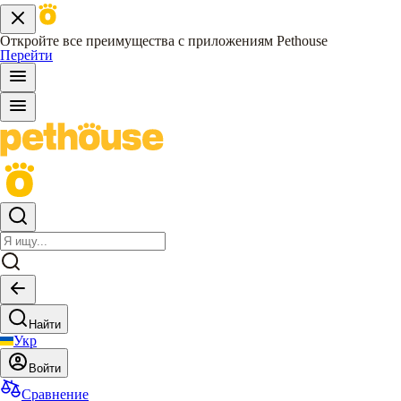
Откройте все преимущества с приложениям Pethouse
Перейти
Найти
Укр
Войти
Сравнение