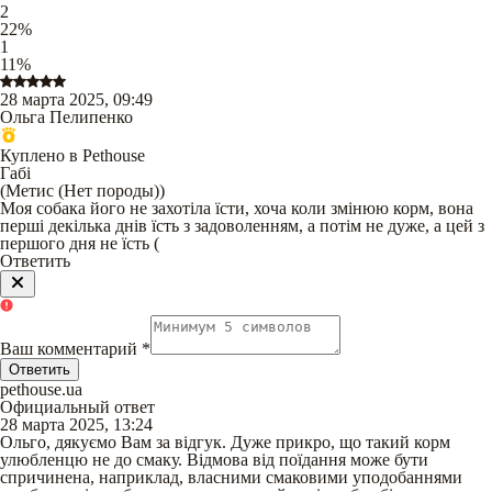
2
22
%
1
11
%
28 марта 2025, 09:49
Ольга Пелипенко
Куплено в Pethouse
Габі
(
Метис (Нет породы)
)
Моя собака його не захотіла їсти, хоча коли змінюю корм, вона
перші декілька днів їсть з задоволенням, а потім не дуже, а цей з
першого дня не їсть (
Ответить
Ваш комментарий
*
Ответить
pethouse.ua
Официальный ответ
28 марта 2025, 13:24
Ольго, дякуємо Вам за відгук. Дуже прикро, що такий корм
улюбленцю не до смаку. Відмова від поїдання може бути
спричинена, наприклад, власними смаковими уподобаннями