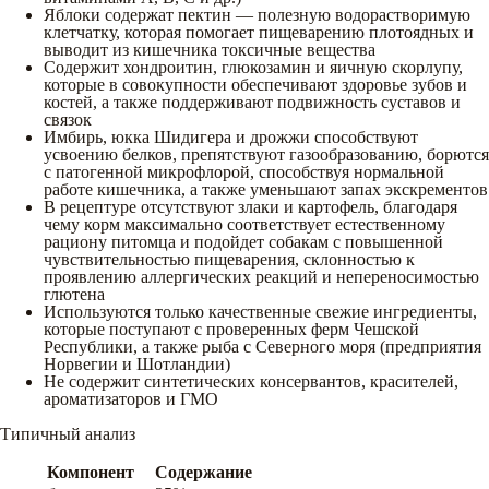
Яблоки содержат пектин — полезную водорастворимую
клетчатку, которая помогает пищеварению плотоядных и
выводит из кишечника токсичные вещества
Содержит хондроитин, глюкозамин и яичную скорлупу,
которые в совокупности обеспечивают здоровье зубов и
костей, а также поддерживают подвижность суставов и
связок
Имбирь, юкка Шидигера и дрожжи способствуют
усвоению белков, препятствуют газообразованию, борются
с патогенной микрофлорой, способствуя нормальной
работе кишечника, а также уменьшают запах экскрементов
В рецептуре отсутствуют злаки и картофель, благодаря
чему корм максимально соответствует естественному
рациону питомца и подойдет собакам с повышенной
чувствительностью пищеварения, склонностью к
проявлению аллергических реакций и непереносимостью
глютена
Используются только качественные свежие ингредиенты,
которые поступают с проверенных ферм Чешской
Республики, а также рыба с Северного моря (предприятия
Норвегии и Шотландии)
Не содержит синтетических консервантов, красителей,
ароматизаторов и ГМО
Типичный анализ
Компонент
Содержание