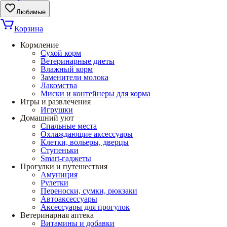
Любимые
Корзина
Кормление
Сухой корм
Ветеринарные диеты
Влажный корм
Заменители молока
Лакомства
Миски и контейнеры для корма
Игры и развлечения
Игрушки
Домашний уют
Спальные места
Охлаждающие аксессуары
Клетки, вольеры, дверцы
Ступеньки
Smart-гаджеты
Прогулки и путешествия
Амуниция
Рулетки
Переноски, сумки, рюкзаки
Автоаксессуары
Аксессуары для прогулок
Ветеринарная аптека
Витамины и добавки