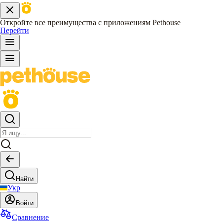
Откройте все преимущества с приложениям Pethouse
Перейти
Найти
Укр
Войти
Сравнение