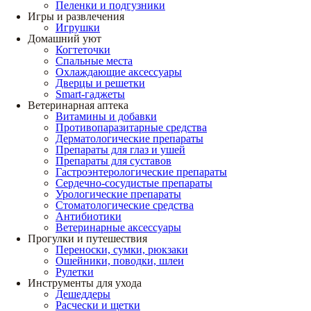
Пеленки и подгузники
Игры и развлечения
Игрушки
Домашний уют
Когтеточки
Спальные места
Охлаждающие аксессуары
Дверцы и решетки
Smart-гаджеты
Ветеринарная аптека
Витамины и добавки
Противопаразитарные средства
Дерматологические препараты
Препараты для глаз и ушей
Препараты для суставов
Гастроэнтерологические препараты
Сердечно-сосудистые препараты
Урологические препараты
Стоматологические средства
Антибиотики
Ветеринарные аксессуары
Прогулки и путешествия
Переноски, сумки, рюкзаки
Ошейники, поводки, шлеи
Рулетки
Инструменты для ухода
Дешеддеры
Расчески и щетки