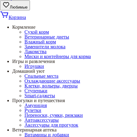
Любимые
Корзина
Кормление
Сухой корм
Ветеринарные диеты
Влажный корм
Заменители молока
Лакомства
Миски и контейнеры для корма
Игры и развлечения
Игрушки
Домашний уют
Спальные места
Охлаждающие аксессуары
Клетки, вольеры, дверцы
Ступеньки
Smart-гаджеты
Прогулки и путешествия
Амуниция
Рулетки
Переноски, сумки, рюкзаки
Автоаксессуары
Аксессуары для прогулок
Ветеринарная аптека
Витамины и добавки