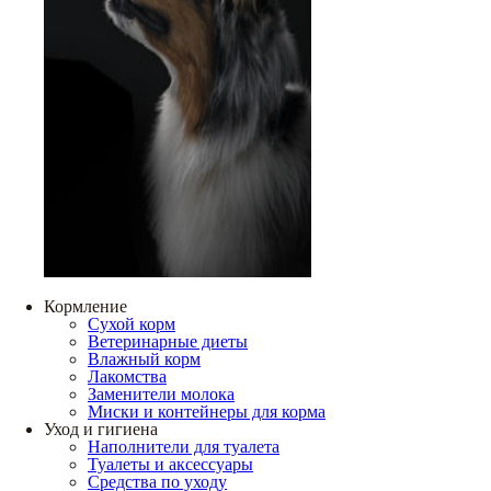
Кормление
Сухой корм
Ветеринарные диеты
Влажный корм
Лакомства
Заменители молока
Миски и контейнеры для корма
Уход и гигиена
Наполнители для туалета
Туалеты и аксессуары
Средства по уходу