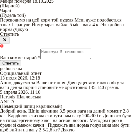
Майра померла 18.10.2025
(
Шарпей
)
Чарлі
(
Пудель той
)
Переводимо на цей корм той пуделя.Мені дуже подобається
запах і гранули.Йому зараз майже 5 міс і вага 4 кг.Яка добова
норма?Дякую
Ответить
Ваш комментарий
*
Ответить
pethouse.ua
Официальный ответ
13 июля 2026, 12:18
Анно, дякуємо за Ваше питання. Для цуценяти такого віку та
ваги денна порція становитиме орієнтовно 135-140 грамів.
5 апреля 2026, 11:10
Наталія Шавловська
ANITA
(
Немецкий шпиц карликовый
)
Добрий день. Шпіц дівчинка 3,5 роки вага на даний момент 2,8
кг . Кардіолог сказала скинути нам вагу 200-300 г. До цього були
на гіпоалергенному хілс і на основі лосося . Методом проб в
брали зі смаком качки . Підкажіть яка норма годування має бути
щоб вийти на вагу 2 5-2,6 кг? Дякую