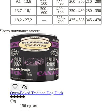
9,1 - 13,6
260 - 350
210 - 280
500
420
500 -
420 -
13,7 - 18,1
350 - 430
280 - 350
600
520
525 -
18,2 - 27,2
—
435 - 585
345 - 470
700
Часто покупают вместе
Oven-Baked Tradition Dog Duck
5
156 грамм