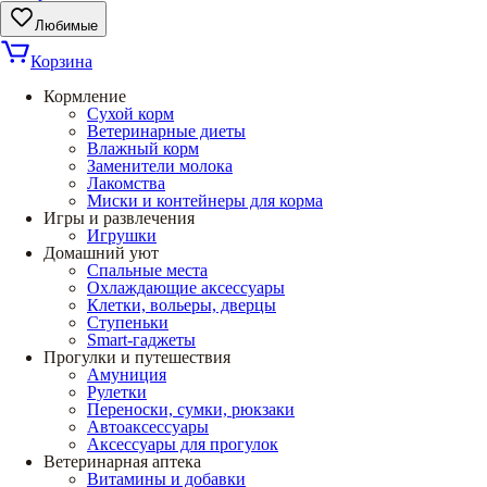
Любимые
Корзина
Кормление
Сухой корм
Ветеринарные диеты
Влажный корм
Заменители молока
Лакомства
Миски и контейнеры для корма
Игры и развлечения
Игрушки
Домашний уют
Спальные места
Охлаждающие аксессуары
Клетки, вольеры, дверцы
Ступеньки
Smart-гаджеты
Прогулки и путешествия
Амуниция
Рулетки
Переноски, сумки, рюкзаки
Автоаксессуары
Аксессуары для прогулок
Ветеринарная аптека
Витамины и добавки