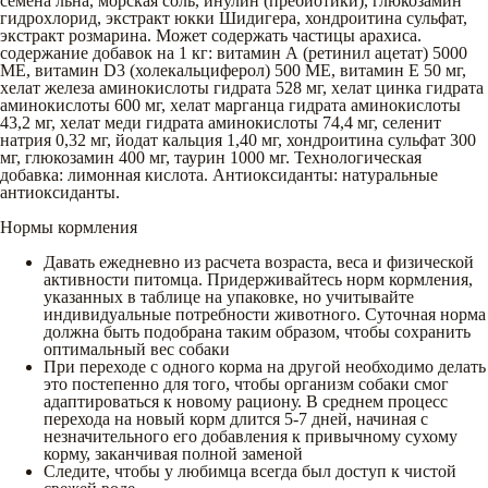
семена льна, морская соль, инулин (пребиотики), глюкозамин
гидрохлорид, экстракт юкки Шидигера, хондроитина сульфат,
экстракт розмарина. Может содержать частицы арахиса.
содержание добавок на 1 кг: витамин А (ретинил ацетат) 5000
МЕ, витамин D3 (холекальциферол) 500 МЕ, витамин Е 50 мг,
хелат железа аминокислоты гидрата 528 мг, хелат цинка гидрата
аминокислоты 600 мг, хелат марганца гидрата аминокислоты
43,2 мг, хелат меди гидрата аминокислоты 74,4 мг, селенит
натрия 0,32 мг, йодат кальция 1,40 мг, хондроитина сульфат 300
мг, глюкозамин 400 мг, таурин 1000 мг. Технологическая
добавка: лимонная кислота. Антиоксиданты: натуральные
антиоксиданты.
Нормы кормления
Давать ежедневно из расчета возраста, веса и физической
активности питомца. Придерживайтесь норм кормления,
указанных в таблице на упаковке, но учитывайте
индивидуальные потребности животного. Суточная норма
должна быть подобрана таким образом, чтобы сохранить
оптимальный вес собаки
При переходе с одного корма на другой необходимо делать
это постепенно для того, чтобы организм собаки смог
адаптироваться к новому рациону. В среднем процесс
перехода на новый корм длится 5-7 дней, начиная с
незначительного его добавления к привычному сухому
корму, заканчивая полной заменой
Следите, чтобы у любимца всегда был доступ к чистой