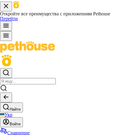
Откройте все преимущества с приложениям Pethouse
Перейти
Найти
Укр
Войти
Сравнение