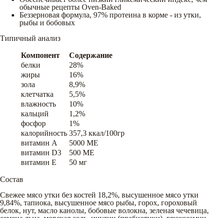
обычные рецепты Oven-Baked
Беззерновая формула, 97% протеина в корме - из утки,
рыбы и бобовых
Типичный анализ
Компонент
Содержание
белки
28%
жиры
16%
зола
8,9%
клетчатка
5,5%
влажность
10%
кальций
1,2%
фосфор
1%
калорийность
357,3 ккал/100гр
витамин A
5000 ME
витамин D3
500 ME
витамин E
50 мг
Состав
Свежее мясо утки без костей 18,2%, высушенное мясо утки
9,84%, тапиока, высушенное мясо рыбы, горох, гороховый
белок, нут, масло канолы, бобовые волокна, зеленая чечевица,