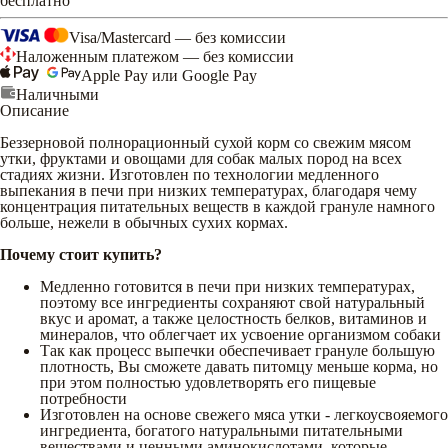
бесплатно
Visa/Mastercard — без комиссии
Наложенным платежом — без комиссии
Apple Pay или Google Pay
Наличными
Описание
Беззерновой полнорационный сухой корм со свежим мясом
утки, фруктами и овощами для собак малых пород на всех
стадиях жизни. Изготовлен по технологии медленного
выпекания в печи при низких температурах, благодаря чему
концентрация питательных веществ в каждой грануле намного
больше, нежели в обычных сухих кормах.
Почему стоит купить?
Медленно готовится в печи при низких температурах,
поэтому все ингредиенты сохраняют свой натуральный
вкус и аромат, а также целостность белков, витаминов и
минералов, что облегчает их усвоение организмом собаки
Так как процесс выпечки обеспечивает грануле большую
плотность, Вы сможете давать питомцу меньше корма, но
при этом полностью удовлетворять его пищевые
потребности
Изготовлен на основе свежего мяса утки - легкоусвояемого
ингредиента, богатого натуральными питательными
веществами и ценными аминокислотами, которые