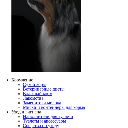
Кормление
Сухой корм
Ветеринарные диеты
Влажный корм
Лакомства
Заменители молока
Миски и контейнеры для корма
Уход и гигиена
Наполнители для туалета
Туалеты и аксессуары
Средства по уходу