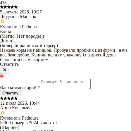
4
%
5 августа 2026, 19:27
Людмила Манзюк
Куплено в Pethouse
Ельза
(
Метис (Нет породы)
)
Домінік
(
Бивер йоркширский терьер
)
Нажаль корм не підійшов. Пробували пробник цієї фірми , наче
все було добре. Купили велику упаковку і на другий день
блювання і саме кормом.
Ответить
Ваш комментарий
*
Ответить
12 июля 2026, 10:44
Анна Ковальчук
Куплено в Pethouse
Бейлі помер в 2024 в жовтні....
(
Шарпей
)