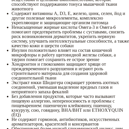
способствуют поддержанию тонуса мышечной ткани
животного
Содержит витамины А, D3, Е, железо, цинк, селен, йод и
другие полезные микроэлементы, комплексно
укрепляющие и защищающие организм питомца
Ненасыщенные жирные кислоты Омега-3 и Омега-6
помогают предотвратить проблемы с суставами, снизить
риск возникновения дерматитов, укрепить нервную
систему, улучшить интеллектуальные способности, а также
качество кожи и шерсти собаки
Инулин положительно влияет на состав кишечной
микрофлоры и работу щитовидной железы собаки, а
таурин помогает сохранить ее острое зрение
Хондроитин и глюкозамин защищают хрящи от
преждевременного разрушения и играют роль
строительного материала для создания здоровой
соединительной ткани
Экстракт юкки Шидигера сокращает уровень азотных
соединений, уменьшая выделение вредных газов и
неприятного запаха фекалий
Без добавления продуктов, которые часто вызывают
пищевую аллергию, непереносимость и проблемы с
пищеварением: пшеничную клейковину, пшеницу,
кукурузу, сою, говядину, BHA/BHT или ETHOXYQUIN
(EQ)
Не содержит гормонов, антибиотиков, искусственных
ароматизаторов, красителей и консервантов
Обеспечивает более низкий гликемический индекс, чем