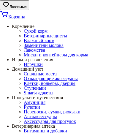
Любимые
Корзина
Кормление
Сухой корм
Ветеринарные диеты
Влажный корм
Заменители молока
Лакомства
Миски и контейнеры для корма
Игры и развлечения
Игрушки
Домашний уют
Спальные места
Охлаждающие аксессуары
Клетки, вольеры, дверцы
Ступеньки
Smart-гаджеты
Прогулки и путешествия
Амуниция
Рулетки
Переноски, сумки, рюкзаки
Автоаксессуары
Аксессуары для прогулок
Ветеринарная аптека
Витамины и добавки