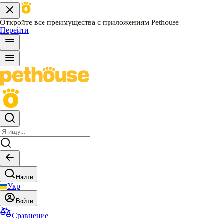
Откройте все преимущества с приложениям Pethouse
Перейти
Найти
Укр
Войти
Сравнение