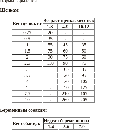
Нормы кормления
Щенкам:
Возраст щенка, месяцев
Вес щенка, кг
1-3
4-9
10-12
0,25
20
-
-
0.5
35
-
-
1
55
45
35
1,5
75
60
50
2
90
75
60
2,5
110
90
75
3
-
105
85
3,5
-
120
95
4
-
130
105
5
-
150
125
7,5
-
210
165
10
-
260
205
Беременным собакам:
Неделя беременности
Вес собаки, кг
1-4
5-6
7-9