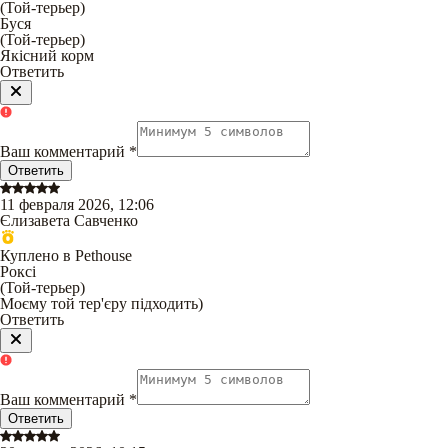
(
Той-терьер
)
Буся
(
Той-терьер
)
Якісний корм
Ответить
Ваш комментарий
*
Ответить
11 февраля 2026, 12:06
Єлизавета Савченко
Куплено в Pethouse
Роксі
(
Той-терьер
)
Моєму той тер'єру підходить)
Ответить
Ваш комментарий
*
Ответить