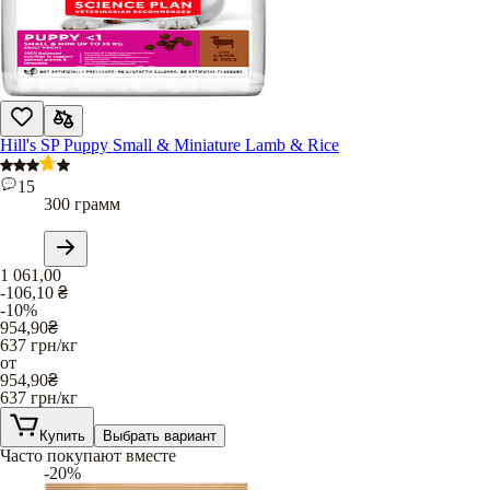
Hill's SP Puppy Small & Miniature Lamb & Rice
15
300 грамм
1 061,00
-106,10
₴
-10%
954,90
₴
637
грн/кг
от
954,90
₴
637
грн/кг
Купить
Выбрать вариант
Часто покупают вместе
-20%