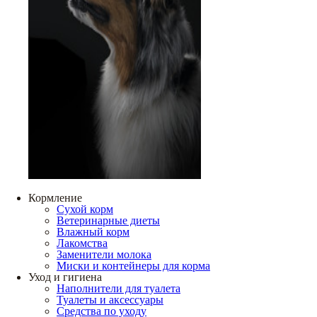
Кормление
Сухой корм
Ветеринарные диеты
Влажный корм
Лакомства
Заменители молока
Миски и контейнеры для корма
Уход и гигиена
Наполнители для туалета
Туалеты и аксессуары
Средства по уходу