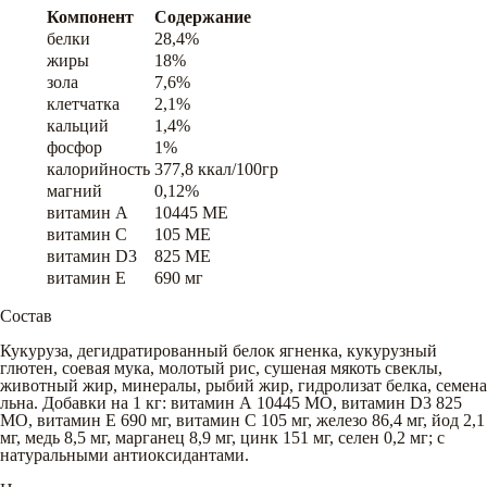
Компонент
Содержание
белки
28,4%
жиры
18%
зола
7,6%
клетчатка
2,1%
кальций
1,4%
фосфор
1%
калорийность
377,8 ккал/100гр
магний
0,12%
витамин A
10445 ME
витамин C
105 ME
витамин D3
825 ME
витамин E
690 мг
Состав
Кукуруза, дегидратированный белок ягненка, кукурузный
глютен, соевая мука, молотый рис, сушеная мякоть свеклы,
животный жир, минералы, рыбий жир, гидролизат белка, семена
льна. Добавки на 1 кг: витамин А 10445 МО, витамин D3 825
МО, витамин E 690 мг, витамин C 105 мг, железо 86,4 мг, йод 2,1
мг, медь 8,5 мг, марганец 8,9 мг, цинк 151 мг, селен 0,2 мг; с
натуральными антиоксидантами.