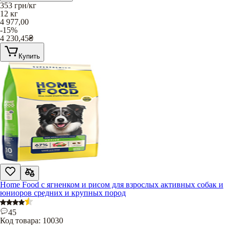
353
грн/кг
12 кг
4 977,00
-15%
4 230,45
₴
Купить
Home Food с ягненком и рисом для взрослых активных собак и
юниоров средних и крупных пород
45
Код товара:
10030