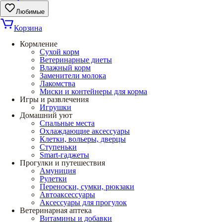
Любимые
Корзина
Кормление
Сухой корм
Ветеринарные диеты
Влажный корм
Заменители молока
Лакомства
Миски и контейнеры для корма
Игры и развлечения
Игрушки
Домашний уют
Спальные места
Охлаждающие аксессуары
Клетки, вольеры, дверцы
Ступеньки
Smart-гаджеты
Прогулки и путешествия
Амуниция
Рулетки
Переноски, сумки, рюкзаки
Автоаксессуары
Аксессуары для прогулок
Ветеринарная аптека
Витамины и добавки