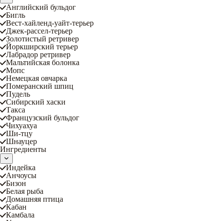
Английский бульдог
Бигль
Вест-хайленд-уайт-терьер
Джек-рассел-терьер
Золотистый ретривер
Йоркширский терьер
Лабрадор ретривер
Мальтийская болонка
Мопс
Немецкая овчарка
Померанский шпиц
Пудель
Сибирский хаски
Такса
Французский бульдог
Чихуахуа
Ши-тцу
Шнауцер
Ингредиенты
Индейка
Анчоусы
Бизон
Белая рыба
Домашняя птица
Кабан
Камбала