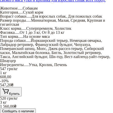
свежего мяса утки и кролика для взрослых собак всех пород.
Животное
.....
Собакам
Категория
.....
Сухой корм
Возраст собаки
.....
Для взрослых собак
,
Для пожилых собак
Размер породы
.....
Миниатюрная
,
Малая
,
Средняя
,
Крупная и
гигантская
Класс корма
.....
Суперпремиум
,
Холистик
Фасовка
.....
От 1 до 3 кг
,
От 8 до 13 кг
Тип корма
.....
На основе мяса
Порода собаки
.....
Йоркширский терьер
,
Немецкая овчарка
,
Лабрадор ретривер
,
Французский бульдог
,
Чихуахуа
,
Померанский шпиц
,
Мопс
,
Джек-рассел-терьер
,
Сибирский
хаски
,
Мальтийская болонка
,
Бигль
,
Золотистый ретривер
,
Такса
,
Английский бульдог
,
Ши-тцу
,
Вест-хайленд-уайт-терьер
,
Шнауцер
Ингредиенты
.....
Утка
,
Кролик
,
Печень
547
грн/кг
1 кг
608,00
-10%
547,20
₴
Купить
520
грн/кг
3 кг
1 560,00
₴
Сообщить о наличии