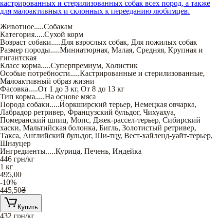
кастрированных и стерилизованных собак всех пород, а также
для малоактивных и склонных к перееданию любимцев.
Животное
.....
Собакам
Категория
.....
Сухой корм
Возраст собаки
.....
Для взрослых собак
,
Для пожилых собак
Размер породы
.....
Миниатюрная
,
Малая
,
Средняя
,
Крупная и
гигантская
Класс корма
.....
Суперпремиум
,
Холистик
Особые потребности
.....
Кастрированные и стерилизованные
,
Малоактивный образ жизни
Фасовка
.....
От 1 до 3 кг
,
От 8 до 13 кг
Тип корма
.....
На основе мяса
Порода собаки
.....
Йоркширский терьер
,
Немецкая овчарка
,
Лабрадор ретривер
,
Французский бульдог
,
Чихуахуа
,
Померанский шпиц
,
Мопс
,
Джек-рассел-терьер
,
Сибирский
хаски
,
Мальтийская болонка
,
Бигль
,
Золотистый ретривер
,
Такса
,
Английский бульдог
,
Ши-тцу
,
Вест-хайленд-уайт-терьер
,
Шнауцер
Ингредиенты
.....
Курица
,
Печень
,
Индейка
446
грн/кг
1 кг
495,00
-10%
445,50
₴
Купить
432
грн/кг