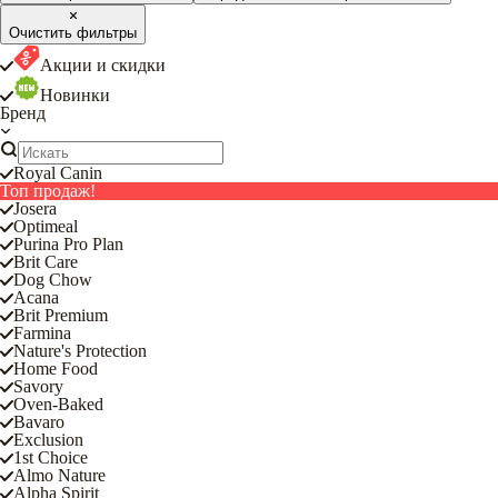
Очистить фильтры
Акции и скидки
Новинки
Бренд
Royal Canin
Топ продаж!
Josera
Optimeal
Purina Pro Plan
Brit Care
Dog Chow
Acana
Brit Premium
Farmina
Nature's Protection
Home Food
Savory
Oven-Baked
Bavaro
Exclusion
1st Choice
Almo Nature
Alpha Spirit