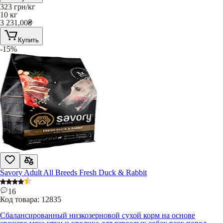
323
грн/кг
10 кг
3 231,00
₴
Купить
-15%
Savory Adult All Breeds Fresh Duck & Rabbit
16
Код товара:
12835
Сбалансированный низкозерновой сухой корм на основе