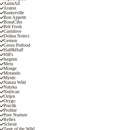
AnimAll
Araton
Baskerville
Bon Appetit
BonaCibo
Brit Fresh
Carnilove
Dolina Noteci
Gemon
Green Petfood
Half&Half
Hill's
Isegrim
Mera
Monge
Morando
Mystic
Natura Wild
Natyka
Nutrican
Orijen
Orygo
Practik
Profine
Pure Nurture
Reflex
Schesir
Taste of the Wild