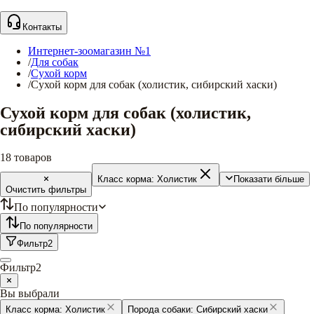
Контакты
Интернет-зоомагазин №1
/
Для собак
/
Сухой корм
/
Сухой корм для собак (холистик, сибирский хаски)
Сухой корм для собак (холистик,
сибирский хаски)
18
товаров
Класс корма:
Холистик
Показати більше
Очистить фильтры
По популярности
По популярности
Фильтр
2
Фильтр
2
Вы выбрали
Класс корма:
Холистик
Порода собаки:
Сибирский хаски