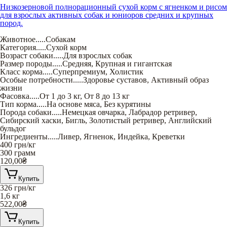
Низкозерновой полнорационный сухой корм с ягненком и рисом
для взрослых активных собак и юниоров средних и крупных
пород.
Животное
.....
Собакам
Категория
.....
Сухой корм
Возраст собаки
.....
Для взрослых собак
Размер породы
.....
Средняя
,
Крупная и гигантская
Класс корма
.....
Суперпремиум
,
Холистик
Особые потребности
.....
Здоровье суставов
,
Активный образ
жизни
Фасовка
.....
От 1 до 3 кг
,
От 8 до 13 кг
Тип корма
.....
На основе мяса
,
Без курятины
Порода собаки
.....
Немецкая овчарка
,
Лабрадор ретривер
,
Сибирский хаски
,
Бигль
,
Золотистый ретривер
,
Английский
бульдог
Ингредиенты
.....
Ливер
,
Ягненок
,
Индейка
,
Креветки
400
грн/кг
300 грамм
120,00
₴
Купить
326
грн/кг
1,6 кг
522,00
₴
Купить