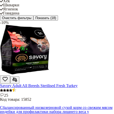
Хек
Шкварки
Ягненок
Говядина
Очистить фильтры
Показать
(18)
-10%
Savory Adult All Breeds Sterilised Fresh Turkey
25
Код товара:
15852
Сбалансированный низкозерновой сухой корм со свежим мясом
индейки для профилактики набора лишнего веса у