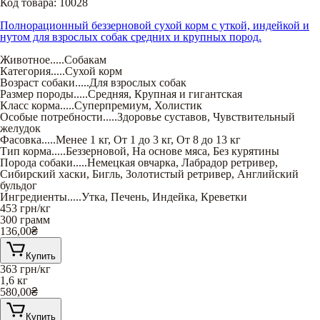
Код товара:
10028
Полнорационный беззерновой сухой корм с уткой, индейкой и
нутом для взрослых собак средних и крупных пород.
Животное
.....
Собакам
Категория
.....
Сухой корм
Возраст собаки
.....
Для взрослых собак
Размер породы
.....
Средняя
,
Крупная и гигантская
Класс корма
.....
Суперпремиум
,
Холистик
Особые потребности
.....
Здоровье суставов
,
Чувствительный
желудок
Фасовка
.....
Менее 1 кг
,
От 1 до 3 кг
,
От 8 до 13 кг
Тип корма
.....
Беззерновой
,
На основе мяса
,
Без курятины
Порода собаки
.....
Немецкая овчарка
,
Лабрадор ретривер
,
Сибирский хаски
,
Бигль
,
Золотистый ретривер
,
Английский
бульдог
Ингредиенты
.....
Утка
,
Печень
,
Индейка
,
Креветки
453
грн/кг
300 грамм
136,00
₴
Купить
363
грн/кг
1,6 кг
580,00
₴
Купить