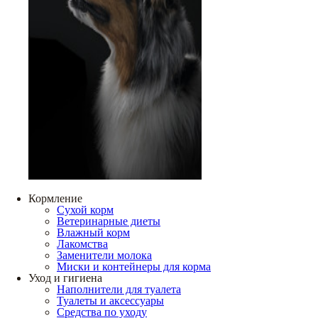
Кормление
Сухой корм
Ветеринарные диеты
Влажный корм
Лакомства
Заменители молока
Миски и контейнеры для корма
Уход и гигиена
Наполнители для туалета
Туалеты и аксессуары
Средства по уходу