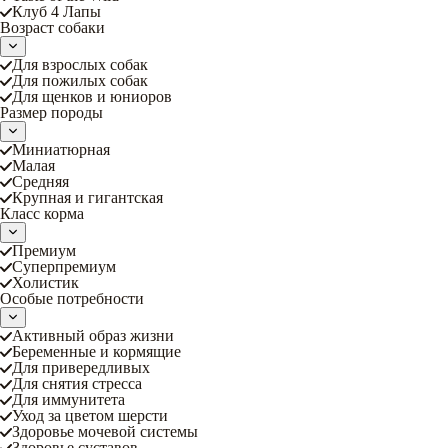
Клуб 4 Лапы
Возраст собаки
Для взрослых собак
Для пожилых собак
Для щенков и юниоров
Размер породы
Миниатюрная
Малая
Средняя
Крупная и гигантская
Класс корма
Премиум
Суперпремиум
Холистик
Особые потребности
Активный образ жизни
Беременные и кормящие
Для привередливых
Для снятия стресса
Для иммунитета
Уход за цветом шерсти
Здоровье мочевой системы
Здоровье суставов