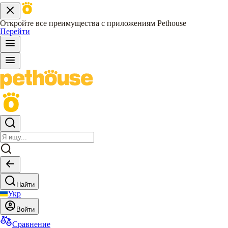
Откройте все преимущества с приложениям Pethouse
Перейти
Найти
Укр
Войти
Сравнение