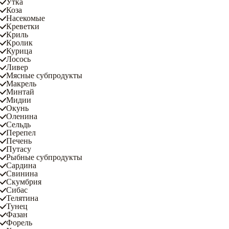
Утка
Коза
Насекомые
Креветки
Криль
Кролик
Курица
Лосось
Ливер
Мясные субпродукты
Макрель
Минтай
Мидии
Окунь
Оленина
Сельдь
Перепел
Печень
Путасу
Рыбные субпродукты
Сардина
Свинина
Скумбрия
Сибас
Телятина
Тунец
Фазан
Форель