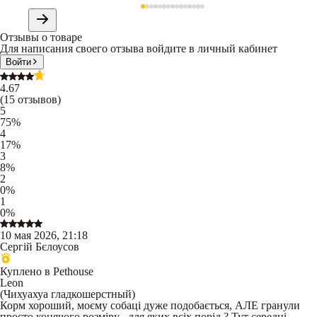
Отзывы о товаре
Для написания своего отзыва войдите в личный кабинет
Войти
4.67
(
15
отзывов
)
5
75
%
4
17
%
3
8
%
2
0
%
1
0
%
10 мая 2026, 21:18
Сергій Бєлоусов
Куплено в Pethouse
Leon
(
Чихуахуа гладкошерстный
)
Корм хороший, моєму собаці дуже подобається, АЛЕ гранули
просто конячого розміру , для яких всіх порід ? Тут середні