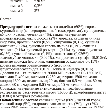
витамин E
530 мг
омега 3
0,3%
омега 6
3%
Состав
Предыдущий состав:
свежее мясо индейки (60%), горох,
куриный жир (консервированный токоферолами), нут, сушеные
яблоки, красная чечевица (4%), тыква, натуральные
ароматизаторы, масло лосося (2%), морковь, сушеная яичная
скорлупа, протеин ряски (0,5%), спирулина (0,3%), сушеная
облепиха (0,2%), сушеный корень имбиря (0,1%), сушеная
черника (0,1%), сушеный розмарин (0,1%), сушеная брусника
(0,1%), сушеный тимьян (0,1%), глюкозамин (0,026%),
зеленогубые моллюски (0,025%), хондроитина сульфат (0,016%),
пивные дрожжи (источник маннанолигосахаридов 0,015%),
корень цикория обыкновенного (источник
фруктоолигосахаридов, 0,01%), юкка Шидигера (0,01%).
Добавки на 1 кг: витамин A 20000 МЕ, витамин D3 1500 МЕ,
витамин E 400 мг, витамин C 250 мг, таурин 1500 мг, холин
хлорид 1800 мг, ниацинамид 20 мг, биотин 0,5 мг, цинк 80 мг,
железо 60 мг, марганец 0,65 мг, медь 15 мг, селен 0,2 мг.
Содержит натуральные антиоксиданты: токоферольные
экстракты из растительных масел (1b306(i)), аскорбилпальмитат
(1b304) и экстракт розмарина.
Обновленный состав:
свежая индейка (60%), желтый горох,
говяжий жир (5%), гидролизованная печень (3%), нут (3%),
тыква (3%), красная чечевица, сушеная яблочная мякоть (2,3%),