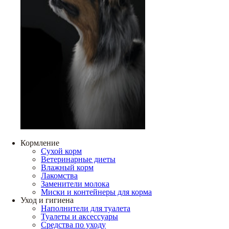
Кормление
Сухой корм
Ветеринарные диеты
Влажный корм
Лакомства
Заменители молока
Миски и контейнеры для корма
Уход и гигиена
Наполнители для туалета
Туалеты и аксессуары
Средства по уходу