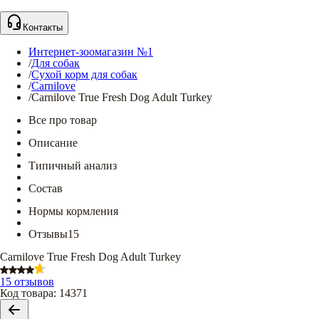
Контакты
Интернет-зоомагазин №1
/
Для собак
/
Сухой корм для собак
/
Carnilove
/
Carnilove True Fresh Dog Adult Turkey
Все про товар
Описание
Типичный анализ
Состав
Нормы кормления
Отзывы
15
Carnilove True Fresh Dog Adult Turkey
15 отзывов
Код товара
:
14371