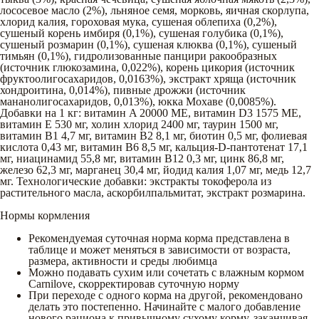
лососевое масло (2%), льняное семя, морковь, яичная скорлупа,
хлорид калия, гороховая мука, сушеная облепиха (0,2%),
сушеный корень имбиря (0,1%), сушеная голубика (0,1%),
сушеный розмарин (0,1%), сушеная клюква (0,1%), сушеный
тимьян (0,1%), гидролизованные панцири ракообразных
(источник глюкозамина, 0,022%), корень цикория (источник
фруктоолигосахаридов, 0,0163%), экстракт хряща (источник
хондроитина, 0,014%), пивные дрожжи (источник
мананолигосахаридов, 0,013%), юкка Мохаве (0,0085%).
Добавки на 1 кг: витамин A 20000 МЕ, витамин D3 1575 МЕ,
витамин E 530 мг, холин хлорид 2400 мг, таурин 1500 мг,
витамин B1 4,7 мг, витамин B2 8,1 мг, биотин 0,5 мг, фолиевая
кислота 0,43 мг, витамин B6 8,5 мг, кальция-D-пантотенат 17,1
мг, ниацинамид 55,8 мг, витамин B12 0,3 мг, цинк 86,8 мг,
железо 62,3 мг, марганец 30,4 мг, йодид калия 1,07 мг, медь 12,7
мг. Технологические добавки: экстракты токоферола из
растительного масла, аскорбилпальмитат, экстракт розмарина.
Нормы кормления
Рекомендуемая суточная норма корма представлена в
таблице и может меняться в зависимости от возраста,
размера, активности и среды любимца
Можно подавать сухим или сочетать с влажным кормом
Carnilove, скорректировав суточную норму
При переходе с одного корма на другой, рекомендовано
делать это постепенно. Начинайте с малого добавление
нового рациона к привычному сухому корму, заканчивая