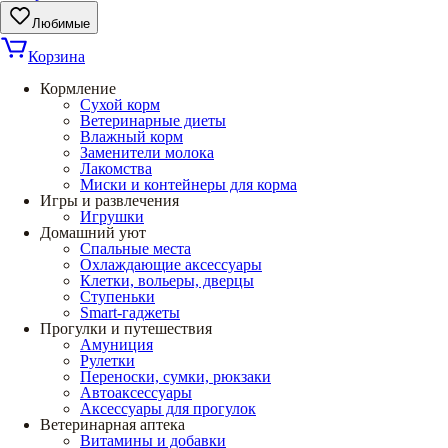
Любимые
Корзина
Кормление
Сухой корм
Ветеринарные диеты
Влажный корм
Заменители молока
Лакомства
Миски и контейнеры для корма
Игры и развлечения
Игрушки
Домашний уют
Спальные места
Охлаждающие аксессуары
Клетки, вольеры, дверцы
Ступеньки
Smart-гаджеты
Прогулки и путешествия
Амуниция
Рулетки
Переноски, сумки, рюкзаки
Автоаксессуары
Аксессуары для прогулок
Ветеринарная аптека
Витамины и добавки