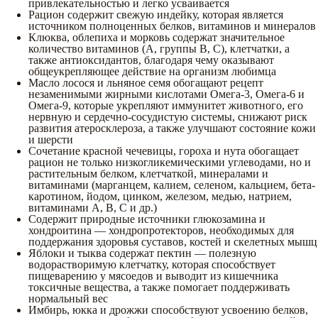
привлекательностью и легко усваивается
Рацион содержит свежую индейку, которая является
источником полноценных белков, витаминов и минералов
Клюква, облепиха и морковь содержат значительное
количество витаминов (А, группы В, С), клетчатки, а
также антиоксидантов, благодаря чему оказывают
общеукрепляющее действие на организм любимца
Масло лосося и льняное семя обогащают рецепт
незаменимыми жирными кислотами Омега-3, Омега-6 и
Омега-9, которые укрепляют иммунитет животного, его
нервную и сердечно-сосудистую системы, снижают риск
развития атеросклероза, а также улучшают состояние кожи
и шерсти
Сочетание красной чечевицы, гороха и нута обогащает
рацион не только низкогликемическими углеводами, но и
растительным белком, клетчаткой, минералами и
витаминами (марганцем, калием, селеном, кальцием, бета-
каротином, йодом, цинком, железом, медью, натрием,
витаминами A, B, С и др.)
Содержит природные источники глюкозамина и
хондроитина — хондропротекторов, необходимых для
поддержания здоровья суставов, костей и скелетных мышц
Яблоки и тыква содержат пектин — полезную
водорастворимую клетчатку, которая способствует
пищеварению у мясоедов и выводит из кишечника
токсичные вещества, а также помогает поддерживать
нормальный вес
Имбирь, юкка и дрожжи способствуют усвоению белков,