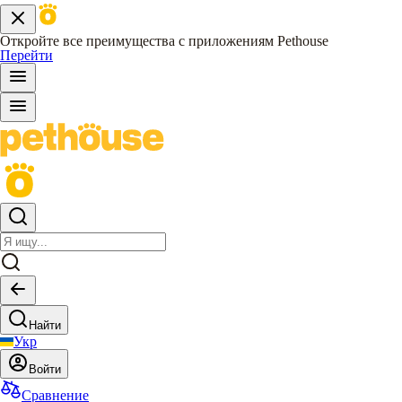
Откройте все преимущества с приложениям Pethouse
Перейти
Найти
Укр
Войти
Сравнение