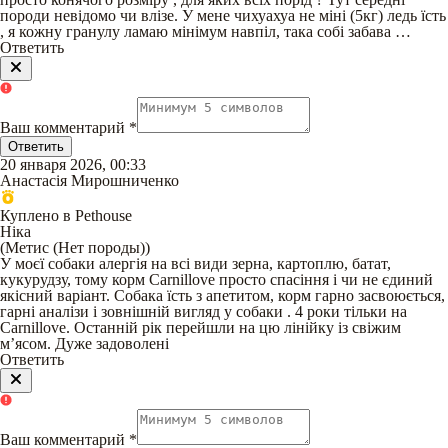
породи невідомо чи влізе. У мене чихуахуа не міні (5кг) ледь їсть
, я кожну гранулу ламаю мінімум навпіл, така собі забава …
Ответить
Ваш комментарий
*
Ответить
20 января 2026, 00:33
Анастасія Мирошниченко
Куплено в Pethouse
Ніка
(
Метис (Нет породы)
)
У моєї собаки алергія на всі види зерна, картоплю, батат,
кукурудзу, тому корм Carnillove просто спасіння і чи не єдиний
якісний варіант. Собака їсть з апетитом, корм гарно засвоюється,
гарні аналізи і зовнішній вигляд у собаки . 4 роки тільки на
Carnillove. Останній рік перейшли на цю лінійку із свіжим
мʼясом. Дуже задоволені
Ответить
Ваш комментарий
*