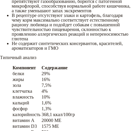
препятствуют газообразованию, борются с патогенной
микрофлорой, способствуя нормальной работе кишечника,
а также уменьшают запах экскрементов
В рецептуре отсутствуют злаки и картофель, благодаря
чему корм максимально соответствует естественному
рациону любимца и подойдет собакам с повышенной
чувствительностью пищеварения, склонностью к
проявлению аллергических реакций и непереносимостью
глютена
Не содержит синтетических консервантов, красителей,
ароматизаторов и ГМО
Типичный анализ
Компонент
Содержание
белки
29%
жиры
16%
зола
7,5%
клетчатка
4%
влажность
10%
кальций
1,6%
фосфор
1,3%
калорийность
368,1 ккал/100гр
витамин A
20000 ME
витамин D3
1575 ME