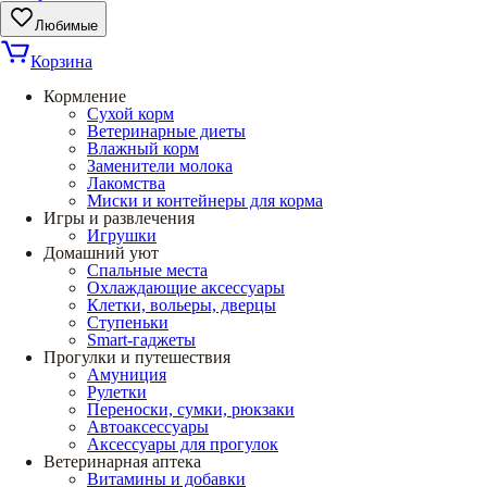
Любимые
Корзина
Кормление
Сухой корм
Ветеринарные диеты
Влажный корм
Заменители молока
Лакомства
Миски и контейнеры для корма
Игры и развлечения
Игрушки
Домашний уют
Спальные места
Охлаждающие аксессуары
Клетки, вольеры, дверцы
Ступеньки
Smart-гаджеты
Прогулки и путешествия
Амуниция
Рулетки
Переноски, сумки, рюкзаки
Автоаксессуары
Аксессуары для прогулок
Ветеринарная аптека
Витамины и добавки