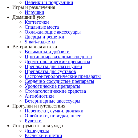
Пеленки и подгузники
Игры и развлечения
Игрушки
Домашний уют
Когтеточки
Спальные места
Охлаждающие аксессуары
Дверцы и решетки
Smart-гаджеты
Ветеринарная аптека
Витамины и добавки
Противопаразитарные средства
Дерматологические препараты
Препараты для глаз и ушей
Препараты для суставов
Гастроэнтерологические препараты
Сердечно-сосудистые препараты
Урологические препараты
Стоматологические средства
Антибиотики
Ветеринарные аксессуары
Прогулки и путешествия
Переноски, сумки, рюкзаки
Ошейники, поводки, шлеи
Рулетки
Инструменты для ухода
Дешеддеры
Расчески и щетки