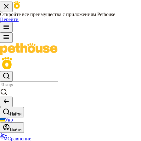
Откройте все преимущества с приложениям Pethouse
Перейти
Найти
Укр
Войти
Сравнение