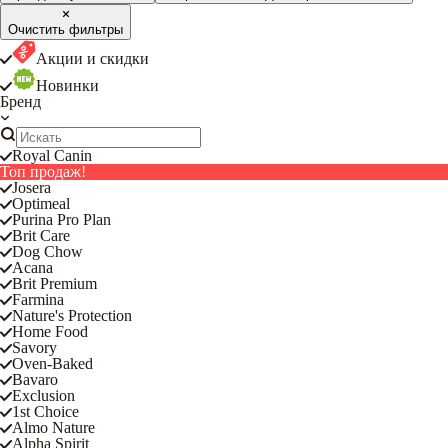
Очистить фильтры
Акции и скидки
Новинки
Бренд
Royal Canin
Топ продаж!
Josera
Optimeal
Purina Pro Plan
Brit Care
Dog Chow
Acana
Brit Premium
Farmina
Nature's Protection
Home Food
Savory
Oven-Baked
Bavaro
Exclusion
1st Choice
Almo Nature
Alpha Spirit