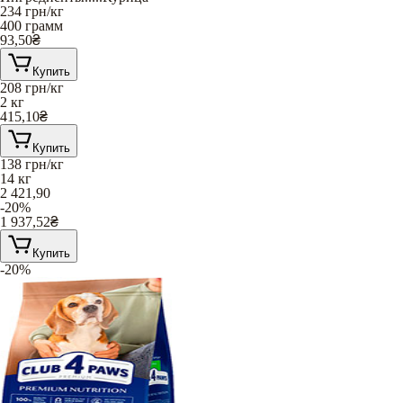
234
грн/кг
400 грамм
93,50
₴
Купить
208
грн/кг
2 кг
415,10
₴
Купить
138
грн/кг
14 кг
2 421,90
-20%
1 937,52
₴
Купить
-20%