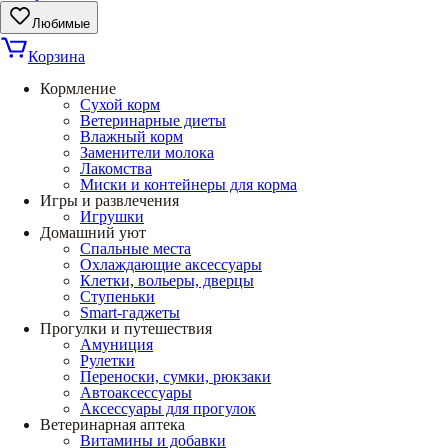
Любимые
Корзина
Кормление
Сухой корм
Ветеринарные диеты
Влажный корм
Заменители молока
Лакомства
Миски и контейнеры для корма
Игры и развлечения
Игрушки
Домашний уют
Спальные места
Охлаждающие аксессуары
Клетки, вольеры, дверцы
Ступеньки
Smart-гаджеты
Прогулки и путешествия
Амуниция
Рулетки
Переноски, сумки, рюкзаки
Автоаксессуары
Аксессуары для прогулок
Ветеринарная аптека
Витамины и добавки