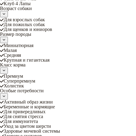
Клуб 4 Лапы
Возраст собаки
Для взрослых собак
Для пожилых собак
Для щенков и юниоров
Размер породы
Миниатюрная
Малая
Средняя
Крупная и гигантская
Класс корма
Премиум
Суперпремиум
Холистик
Особые потребности
Активный образ жизни
Беременные и кормящие
Для привередливых
Для снятия стресса
Для иммунитета
Уход за цветом шерсти
Здоровье мочевой системы
Здоровье суставов