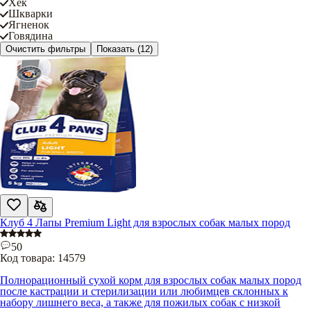
Хек
Шкварки
Ягненок
Говядина
Очистить фильтры
Показать
(12)
Клуб 4 Лапы Premium Light для взрослых собак малых пород
50
Код товара:
14579
Полнорационный сухой корм для взрослых собак малых пород
после кастрации и стерилизации или любимцев склонных к
набору лишнего веса, а также для пожилых собак с низкой