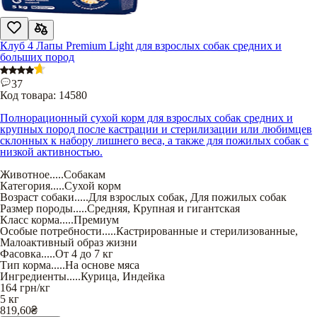
Клуб 4 Лапы Premium Light для взрослых собак средних и
больших пород
37
Код товара:
14580
Полнорационный сухой корм для взрослых собак средних и
крупных пород после кастрации и стерилизации или любимцев
склонных к набору лишнего веса, а также для пожилых собак с
низкой активностью.
Животное
.....
Собакам
Категория
.....
Сухой корм
Возраст собаки
.....
Для взрослых собак
,
Для пожилых собак
Размер породы
.....
Средняя
,
Крупная и гигантская
Класс корма
.....
Премиум
Особые потребности
.....
Кастрированные и стерилизованные
,
Малоактивный образ жизни
Фасовка
.....
От 4 до 7 кг
Тип корма
.....
На основе мяса
Ингредиенты
.....
Курица
,
Индейка
164
грн/кг
5 кг
819,60
₴