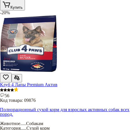
Купить
-20%
Клуб 4 Лапы Premium Актив
56
Код товара:
09876
Полнорационный сухой корм для взрослых активных собак всех
пород.
Животное
.....
Собакам
Категория
.....
Сухой корм