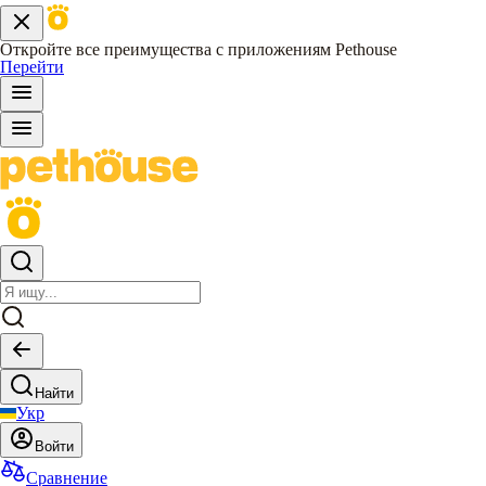
Откройте все преимущества с приложениям Pethouse
Перейти
Найти
Укр
Войти
Сравнение