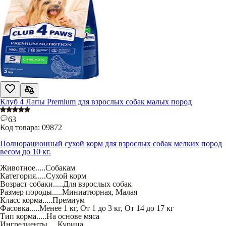
Клуб 4 Лапы Premium для взрослых собак малых пород
63
Код товара:
09872
Полнорационный сухой корм для взрослых собак мелких пород
весом до 10 кг.
Животное
.....
Собакам
Категория
.....
Сухой корм
Возраст собаки
.....
Для взрослых собак
Размер породы
.....
Миниатюрная
,
Малая
Класс корма
.....
Премиум
Фасовка
.....
Менее 1 кг
,
От 1 до 3 кг
,
От 14 до 17 кг
Тип корма
.....
На основе мяса
Ингредиенты
.....
Курица