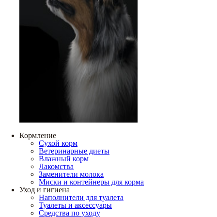
Кормление
Сухой корм
Ветеринарные диеты
Влажный корм
Лакомства
Заменители молока
Миски и контейнеры для корма
Уход и гигиена
Наполнители для туалета
Туалеты и аксессуары
Средства по уходу