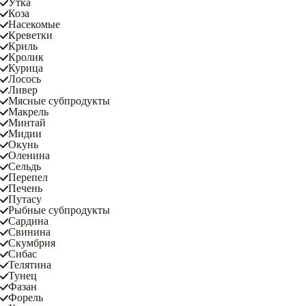
Утка
Коза
Насекомые
Креветки
Криль
Кролик
Курица
Лосось
Ливер
Мясные субпродукты
Макрель
Минтай
Мидии
Окунь
Оленина
Сельдь
Перепел
Печень
Путасу
Рыбные субпродукты
Сардина
Свинина
Скумбрия
Сибас
Телятина
Тунец
Фазан
Форель