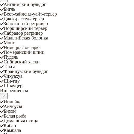
Английский бульдог
Бигль
Вест-хайленд-уайт-терьер
Джек-рассел-терьер
Золотистый ретривер
Йоркширский терьер
Лабрадор ретривер
Мальтийская болонка
Мопс
Немецкая овчарка
Померанский шпиц
Пудель
Сибирский хаски
Такса
Французский бульдог
Чихуахуа
Ши-тцу
Шнауцер
Ингредиенты
Индейка
Анчоусы
Бизон
Белая рыба
Домашняя птица
Кабан
Камбала