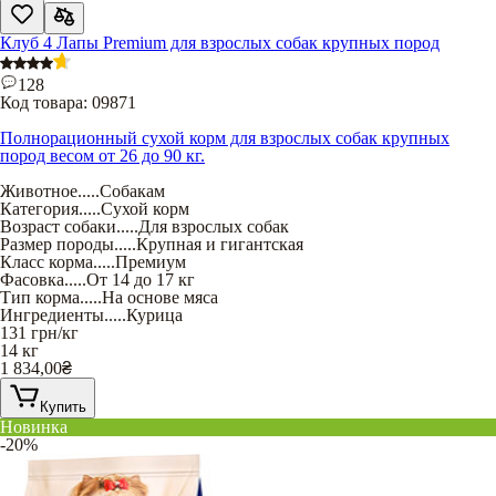
Клуб 4 Лапы Premium для взрослых собак крупных пород
128
Код товара:
09871
Полнорационный сухой корм для взрослых собак крупных
пород весом от 26 до 90 кг.
Животное
.....
Собакам
Категория
.....
Сухой корм
Возраст собаки
.....
Для взрослых собак
Размер породы
.....
Крупная и гигантская
Класс корма
.....
Премиум
Фасовка
.....
От 14 до 17 кг
Тип корма
.....
На основе мяса
Ингредиенты
.....
Курица
131
грн/кг
14 кг
1 834,00
₴
Купить
Новинка
-20%