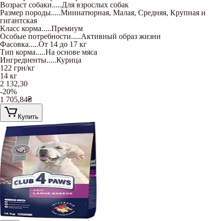
Возраст собаки
.....
Для взрослых собак
Размер породы
.....
Миниатюрная
,
Малая
,
Средняя
,
Крупная и
гигантская
Класс корма
.....
Премиум
Особые потребности
.....
Активный образ жизни
Фасовка
.....
От 14 до 17 кг
Тип корма
.....
На основе мяса
Ингредиенты
.....
Курица
122
грн/кг
14 кг
2 132,30
-20%
1 705,84
₴
Купить