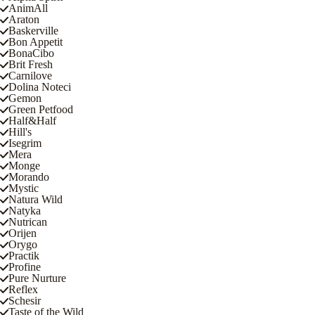
AnimAll
Araton
Baskerville
Bon Appetit
BonaCibo
Brit Fresh
Carnilove
Dolina Noteci
Gemon
Green Petfood
Half&Half
Hill's
Isegrim
Mera
Monge
Morando
Mystic
Natura Wild
Natyka
Nutrican
Orijen
Orygo
Practik
Profine
Pure Nurture
Reflex
Schesir
Taste of the Wild