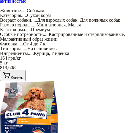
активностью.
Животное
.....
Собакам
Категория
.....
Сухой корм
Возраст собаки
.....
Для взрослых собак
,
Для пожилых собак
Размер породы
.....
Миниатюрная
,
Малая
Класс корма
.....
Премиум
Особые потребности
.....
Кастрированные и стерилизованные
,
Малоактивный образ жизни
Фасовка
.....
От 4 до 7 кг
Тип корма
.....
На основе мяса
Ингредиенты
.....
Курица
,
Индейка
164
грн/кг
5 кг
819,60
₴
Купить