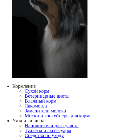
Кормление
Сухой корм
Ветеринарные диеты
Влажный корм
Лакомства
Заменители молока
Миски и контейнеры для корма
Уход и гигиена
Наполнители для туалета
Туалеты и аксессуары
Средства по уходу