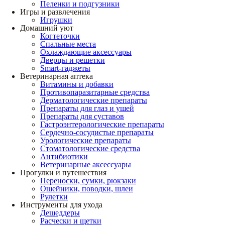
Пеленки и подгузники
Игры и развлечения
Игрушки
Домашний уют
Когтеточки
Спальные места
Охлаждающие аксессуары
Дверцы и решетки
Smart-гаджеты
Ветеринарная аптека
Витамины и добавки
Противопаразитарные средства
Дерматологические препараты
Препараты для глаз и ушей
Препараты для суставов
Гастроэнтерологические препараты
Сердечно-сосудистые препараты
Урологические препараты
Стоматологические средства
Антибиотики
Ветеринарные аксессуары
Прогулки и путешествия
Переноски, сумки, рюкзаки
Ошейники, поводки, шлеи
Рулетки
Инструменты для ухода
Дешеддеры
Расчески и щетки