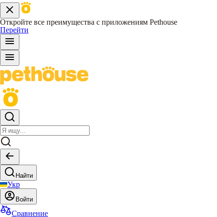
Откройте все преимущества с приложениям Pethouse
Перейти
Найти
Укр
Войти
Сравнение