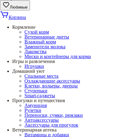
Любимые
Корзина
Кормление
Сухой корм
Ветеринарные диеты
Влажный корм
Заменители молока
Лакомства
Миски и контейнеры для корма
Игры и развлечения
Игрушки
Домашний уют
Спальные места
Охлаждающие аксессуары
Клетки, вольеры, дверцы
Ступеньки
Smart-гаджеты
Прогулки и путешествия
Амуниция
Рулетки
Переноски, сумки, рюкзаки
Автоаксессуары
Аксессуары для прогулок
Ветеринарная аптека
Витамины и добавки