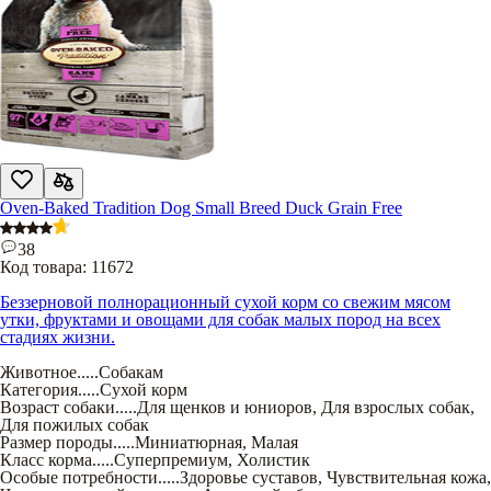
Oven-Baked Tradition Dog Small Breed Duck Grain Free
38
Код товара:
11672
Беззерновой полнорационный сухой корм со свежим мясом
утки, фруктами и овощами для собак малых пород на всех
стадиях жизни.
Животное
.....
Собакам
Категория
.....
Сухой корм
Возраст собаки
.....
Для щенков и юниоров
,
Для взрослых собак
,
Для пожилых собак
Размер породы
.....
Миниатюрная
,
Малая
Класс корма
.....
Суперпремиум
,
Холистик
Особые потребности
.....
Здоровье суставов
,
Чувствительная кожа
,