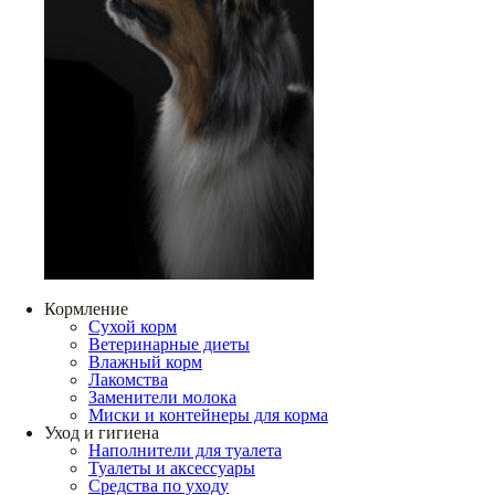
Кормление
Сухой корм
Ветеринарные диеты
Влажный корм
Лакомства
Заменители молока
Миски и контейнеры для корма
Уход и гигиена
Наполнители для туалета
Туалеты и аксессуары
Средства по уходу