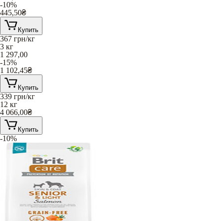
-10%
445,50
₴
Купить
367
грн/кг
3 кг
1 297,00
-15%
1 102,45
₴
Купить
339
грн/кг
12 кг
4 066,00
₴
Купить
-10%