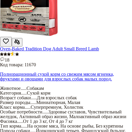
Oven-Baked Tradition Dog Adult Small Breed Lamb
18
Код товара:
11670
Полнорационный сухой корм со свежим мясом ягненка,
фруктами и овощами для взрослых собак малых пород.
Животное
.....
Собакам
Категория
.....
Сухой корм
Возраст собаки
.....
Для взрослых собак
Размер породы
.....
Миниатюрная
,
Малая
Класс корма
.....
Суперпремиум
,
Холистик
Особые потребности
.....
Здоровье суставов
,
Чувствительный
желудок
,
Активный образ жизни
,
Малоактивный образ жизни
Фасовка
.....
От 1 до 3 кг
,
От 4 до 7 кг
Тип корма
.....
На основе мяса
,
На основе рыбы
,
Без курятины
Порода собаки
.....
Йоркширский терьер
,
Французский бульдог
,