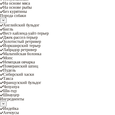
На основе мяса
На основе рыбы
Без курятины
Порода собаки
Английский бульдог
Бигль
Вест-хайленд-уайт-терьер
Джек-рассел-терьер
Золотистый ретривер
Йоркширский терьер
Лабрадор ретривер
Мальтийская болонка
Мопс
Немецкая овчарка
Померанский шпиц
Пудель
Сибирский хаски
Такса
Французский бульдог
Чихуахуа
Ши-тцу
Шнауцер
Ингредиенты
Индейка
Анчоусы