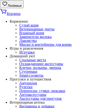
Любимые
Корзина
Кормление
Сухой корм
Ветеринарные диеты
Влажный корм
Заменители молока
Лакомства
Миски и контейнеры для корма
Игры и развлечения
Игрушки
Домашний уют
Спальные места
Охлаждающие аксессуары
Клетки, вольеры, дверцы
Ступеньки
Smart-гаджеты
Прогулки и путешествия
Амуниция
Рулетки
Переноски, сумки, рюкзаки
Автоаксессуары
Аксессуары для прогулок
Ветеринарная аптека
Витамины и добавки