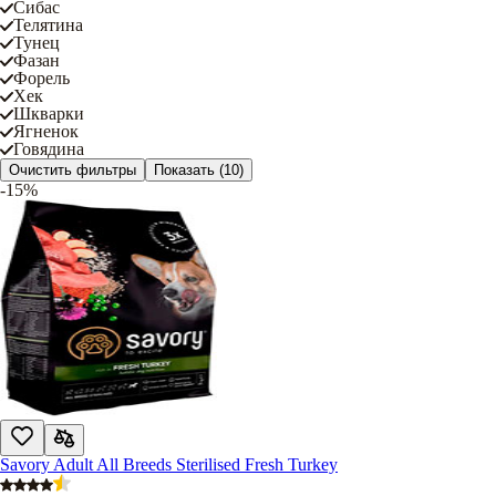
Сибас
Телятина
Тунец
Фазан
Форель
Хек
Шкварки
Ягненок
Говядина
Очистить фильтры
Показать
(10)
-15%
Savory Adult All Breeds Sterilised Fresh Turkey