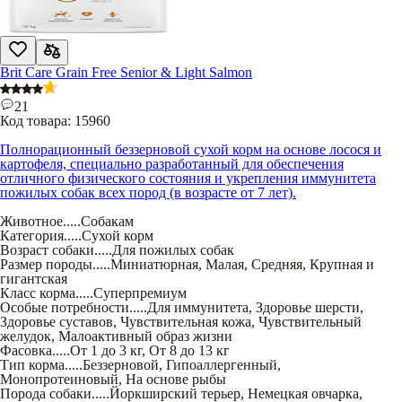
Brit Care Grain Free Senior & Light Salmon
21
Код товара:
15960
Полнорационный беззерновой сухой корм на основе лосося и
картофеля, специально разработанный для обеспечения
отличного физического состояния и укрепления иммунитета
пожилых собак всех пород (в возрасте от 7 лет).
Животное
.....
Собакам
Категория
.....
Сухой корм
Возраст собаки
.....
Для пожилых собак
Размер породы
.....
Миниатюрная
,
Малая
,
Средняя
,
Крупная и
гигантская
Класс корма
.....
Суперпремиум
Особые потребности
.....
Для иммунитета
,
Здоровье шерсти
,
Здоровье суставов
,
Чувствительная кожа
,
Чувствительный
желудок
,
Малоактивный образ жизни
Фасовка
.....
От 1 до 3 кг
,
От 8 до 13 кг
Тип корма
.....
Беззерновой
,
Гипоаллергенный
,
Монопротеиновый
,
На основе рыбы
Порода собаки
.....
Йоркширский терьер
,
Немецкая овчарка
,