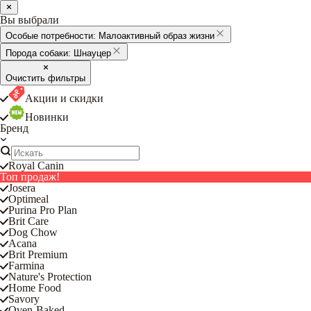
Вы выбрали
Особые потребности:
Малоактивный образ жизни
Порода собаки:
Шнауцер
Очистить фильтры
Акции и скидки
Новинки
Бренд
Royal Canin
Топ продаж!
Josera
Optimeal
Purina Pro Plan
Brit Care
Dog Chow
Acana
Brit Premium
Farmina
Nature's Protection
Home Food
Savory
Oven-Baked