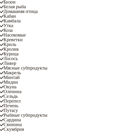
Бизон
Белая рыба
Домашняя птица
Кабан
Камбала
Утка
Коза
Насекомые
Креветки
Криль
Кролик
Курица
Лосось
Ливер
Мясные субпродукты
Макрель
Минтай
Мидии
Окунь
Оленина
Сельдь
Перепел
Печень
Путасу
Рыбные субпродукты
Сардина
Свинина
Скумбрия