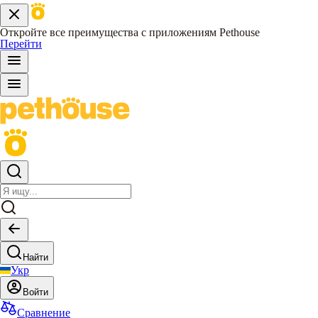
Откройте все преимущества с приложениям Pethouse
Перейти
Найти
Укр
Войти
Сравнение