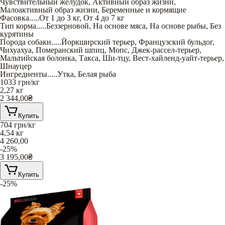
Чувствительный желудок
,
Активный образ жизни
,
Малоактивный образ жизни
,
Беременные и кормящие
Фасовка
.....
От 1 до 3 кг
,
От 4 до 7 кг
Тип корма
.....
Беззерновой
,
На основе мяса
,
На основе рыбы
,
Без
курятины
Порода собаки
.....
Йоркширский терьер
,
Французский бульдог
,
Чихуахуа
,
Померанский шпиц
,
Мопс
,
Джек-рассел-терьер
,
Мальтийская болонка
,
Такса
,
Ши-тцу
,
Вест-хайленд-уайт-терьер
,
Шнауцер
Ингредиенты
.....
Утка
,
Белая рыба
1033
грн/кг
2,27 кг
2 344,00
₴
Купить
704
грн/кг
4,54 кг
4 260,00
-25%
3 195,00
₴
Купить
-25%