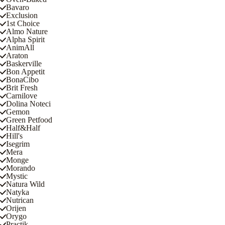
Bavaro
Exclusion
1st Choice
Almo Nature
Alpha Spirit
AnimAll
Araton
Baskerville
Bon Appetit
BonaCibo
Brit Fresh
Carnilove
Dolina Noteci
Gemon
Green Petfood
Half&Half
Hill's
Isegrim
Mera
Monge
Morando
Mystic
Natura Wild
Natyka
Nutrican
Orijen
Orygo
Practik