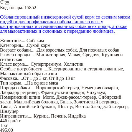
25
Код товара:
15852
Сбалансированный низкозерновой сухой корм со свежим мясом
индейки для профилактики набора лишнего веса у
кастрированных и стерилизованных собак всех пород, а также
для малоактивных и склонных к перееданию любимцев.
Животное
.....
Собакам
Категория
.....
Сухой корм
Возраст собаки
.....
Для взрослых собак
,
Для пожилых собак
Размер породы
.....
Миниатюрная
,
Малая
,
Средняя
,
Крупная и
гигантская
Класс корма
.....
Суперпремиум
,
Холистик
Особые потребности
.....
Кастрированные и стерилизованные
,
Малоактивный образ жизни
Фасовка
.....
От 1 до 3 кг
,
От 8 до 13 кг
Тип корма
.....
На основе мяса
Порода собаки
.....
Йоркширский терьер
,
Немецкая овчарка
,
Лабрадор ретривер
,
Французский бульдог
,
Чихуахуа
,
Померанский шпиц
,
Мопс
,
Джек-рассел-терьер
,
Сибирский
хаски
,
Мальтийская болонка
,
Бигль
,
Золотистый ретривер
,
Такса
,
Английский бульдог
,
Ши-тцу
,
Вест-хайленд-уайт-терьер
,
Шнауцер
Ингредиенты
.....
Курица
,
Печень
,
Индейка
446
грн/кг
1 кг
495,00