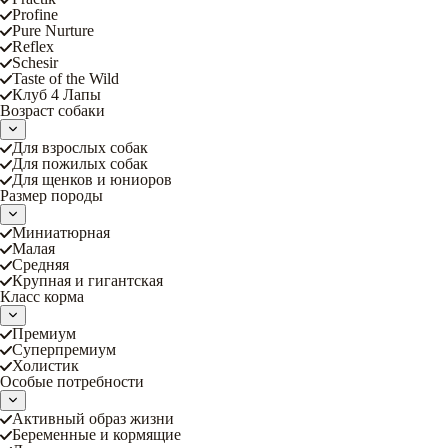
Profine
Pure Nurture
Reflex
Schesir
Taste of the Wild
Клуб 4 Лапы
Возраст собаки
Для взрослых собак
Для пожилых собак
Для щенков и юниоров
Размер породы
Миниатюрная
Малая
Средняя
Крупная и гигантская
Класс корма
Премиум
Суперпремиум
Холистик
Особые потребности
Активный образ жизни
Беременные и кормящие