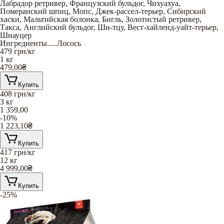
Лабрадор ретривер
,
Французский бульдог
,
Чихуахуа
,
Померанский шпиц
,
Мопс
,
Джек-рассел-терьер
,
Сибирский
хаски
,
Мальтийская болонка
,
Бигль
,
Золотистый ретривер
,
Такса
,
Английский бульдог
,
Ши-тцу
,
Вест-хайленд-уайт-терьер
,
Шнауцер
Ингредиенты
.....
Лосось
479
грн/кг
1 кг
479,00
₴
Купить
408
грн/кг
3 кг
1 359,00
-10%
1 223,10
₴
Купить
417
грн/кг
12 кг
4 999,00
₴
Купить
-25%