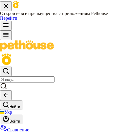
Откройте все преимущества с приложениям Pethouse
Перейти
Найти
Укр
Войти
Сравнение