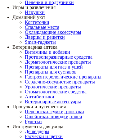
Пеленки и подгузники
Игры и развлечения
Игрушки
Домашний уют
Когтеточки
Спальные места
Охлаждающие аксессуары
Дверцы и решетки
Smart-гаджеты
Ветеринарная аптека
Витамины и добавки
Противопаразитарные средства
Дерматологические препараты
Препараты для глаз и ушей
Препараты для суставов
Гастроэнтерологические препараты
Сердечно-сосудистые препараты
Урологические препараты
Стоматологические средства
Антибиотики
Ветеринарные аксессуары
Прогулки и путешествия
Переноски, сумки, рюкзаки
Ошейники, поводки, шлеи
Рулетки
Инструменты для ухода
Дешеддеры
Расчески и щетки