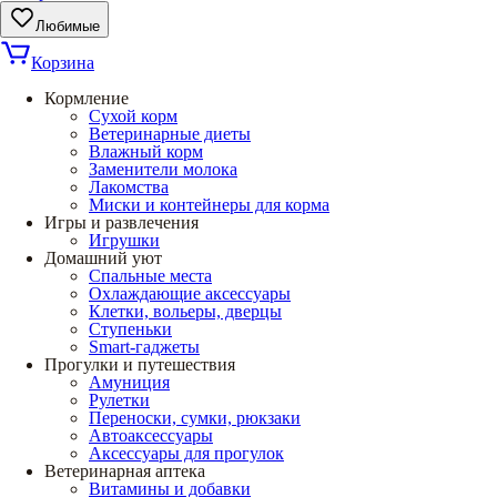
Любимые
Корзина
Кормление
Сухой корм
Ветеринарные диеты
Влажный корм
Заменители молока
Лакомства
Миски и контейнеры для корма
Игры и развлечения
Игрушки
Домашний уют
Спальные места
Охлаждающие аксессуары
Клетки, вольеры, дверцы
Ступеньки
Smart-гаджеты
Прогулки и путешествия
Амуниция
Рулетки
Переноски, сумки, рюкзаки
Автоаксессуары
Аксессуары для прогулок
Ветеринарная аптека
Витамины и добавки