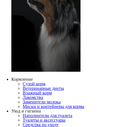
Кормление
Сухой корм
Ветеринарные диеты
Влажный корм
Лакомства
Заменители молока
Миски и контейнеры для корма
Уход и гигиена
Наполнители для туалета
Туалеты и аксессуары
Средства по уходу